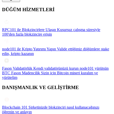
DÜĞÜM HİZMETLERİ
RPC101 ile Blokzincirlere Ulaşın
Kusursuz çalışma süresiyle
100'den fazla blokzincire erişin
node101 ile Kripto Yatırımı Yapın
Valide ettiğimiz düğümlere stake
edin, kripto kazanın
Fason Validatörlük
Kendi validatörünüzü kurun node101 yürütsün
BTC Fason Madencilik
Sizin için Bitcoin mineri kuralım ve
yürütelim
DANIŞMANLIK VE GELİŞTİRME
Blockchain 101
Şirketinizde blokzinciri nasıl kullanacağınızı
öğrenin ve anlayın