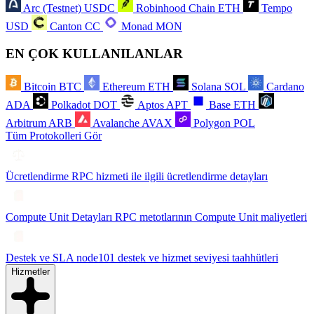
Arc (Testnet)
USDC
Robinhood Chain
ETH
Tempo
USD
Canton
CC
Monad
MON
EN ÇOK KULLANILANLAR
Bitcoin
BTC
Ethereum
ETH
Solana
SOL
Cardano
ADA
Polkadot
DOT
Aptos
APT
Base
ETH
Arbitrum
ARB
Avalanche
AVAX
Polygon
POL
Tüm Protokolleri Gör
Ücretlendirme
RPC hizmeti ile ilgili ücretlendirme detayları
Compute Unit Detayları
RPC metotlarının Compute Unit maliyetleri
Destek ve SLA
node101 destek ve hizmet seviyesi taahhütleri
Hizmetler