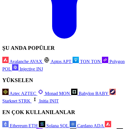
ŞU ANDA POPÜLER
Avalanche
AVAX
Aptos
APT
TON
TON
Polygon
POL
Injective
INJ
YÜKSELEN
Aztec
AZTEC
Monad
MON
Babylon
BABY
Starknet
STRK
Initia
INIT
EN ÇOK KULLANILANLAR
Ethereum
ETH
Solana
SOL
Cardano
ADA