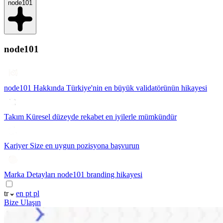
node101
node101
node101 Hakkında
Türkiye'nin en büyük validatörünün hikayesi
Takım
Küresel düzeyde rekabet en iyilerle mümkündür
Kariyer
Size en uygun pozisyona başvurun
Marka Detayları
node101 branding hikayesi
tr
en
pt
pl
Bize Ulaşın