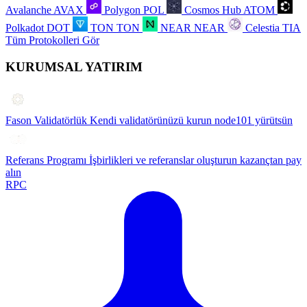
Avalanche
AVAX
Polygon
POL
Cosmos Hub
ATOM
Polkadot
DOT
TON
TON
NEAR
NEAR
Celestia
TIA
Tüm Protokolleri Gör
KURUMSAL YATIRIM
Fason Validatörlük
Kendi validatörünüzü kurun node101 yürütsün
Referans Programı
İşbirlikleri ve referanslar oluşturun kazançtan pay
alın
RPC