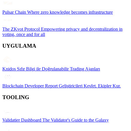
Pulsar Chain
Where zero knowledge becomes infrastructure
The ZKvot Protocol
Empowering privacy and decentralization in
voting, once and for all
UYGULAMA
Knidos
Sıfır Bilgi ile Doğrulanabilir Trading Ajanları
Blockchain Developer Report
Geliştiricileri Keşfet. Ekipler Kur.
TOOLING
Validatier Dashboard
The Validator's Guide to the Galaxy