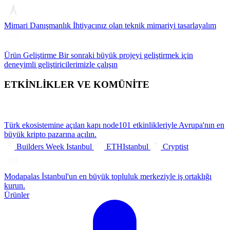
Mimari Danışmanlık
İhtiyacınız olan teknik mimariyi tasarlayalım
Ürün Geliştirme
Bir sonraki büyük projeyi geliştirmek için
deneyimli geliştiricilerimizle çalışın
ETKİNLİKLER VE KOMÜNİTE
Türk ekosistemine açılan kapı
node101 etkinlikleriyle Avrupa'nın en
büyük kripto pazarına açılın.
Builders Week Istanbul
ETHIstanbul
Cryptist
Modapalas
İstanbul'un en büyük topluluk merkeziyle iş ortaklığı
kurun.
Ürünler