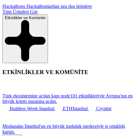
Hackathons
Hackathonlardan sıra dışı ürünlere
Tüm Ürünleri Gör
Etkinlikler ve Komünite
ETKİNLİKLER VE KOMÜNİTE
Türk ekosistemine açılan kapı
node101 etkinlikleriyle Avrupa'nın en
büyük kripto pazarına açılın.
Builders Week Istanbul
ETHIstanbul
Cryptist
Modapalas
İstanbul'un en büyük topluluk merkeziyle iş ortaklığı
kurun.