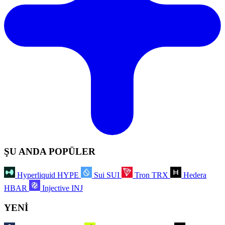
ŞU ANDA POPÜLER
Hyperliquid
HYPE
Sui
SUI
Tron
TRX
Hedera
HBAR
Injective
INJ
YENİ