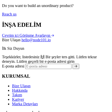
Do you want to build an unordinary product?
Reach us
İNŞA EDELİM
Çevrim içi Görüşme Ayarlayın
Bize Ulaşın
hello@node101.io
İlk Siz Duyun
Teşekkürler, listedesiniz 🙌
Bir şeyler ters gitti. Lütfen tekrar
deneyin.
Lütfen geçerli bir e-posta adresi girin
E-posta adresi
KURUMSAL
Bize Ulaşın
Hakkında
Takım
Kariyer
Marka Detayları