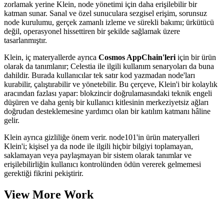
zorlamak yerine Klein, node yönetimi için daha erişilebilir bir
katman sunar. Sanal ve özel sunuculara sezgisel erişim, sorunsuz
node kurulumu, gerçek zamanlı izleme ve sürekli bakımı; ürkütücü
değil, operasyonel hissettiren bir şekilde sağlamak üzere
tasarlanmıştır.
Klein, iç materyallerde ayrıca
Cosmos AppChain'leri
için bir ürün
olarak da tanımlanır; Celestia ile ilgili kullanım senaryoları da buna
dahildir. Burada kullanıcılar tek satır kod yazmadan node'ları
kurabilir, çalıştırabilir ve yönetebilir. Bu çerçeve, Klein'i bir kolaylık
aracından fazlası yapar: blokzincir doğrulamasındaki teknik engeli
düşüren ve daha geniş bir kullanıcı kitlesinin merkeziyetsiz ağları
doğrudan desteklemesine yardımcı olan bir katılım katmanı hâline
gelir.
Klein ayrıca gizliliğe önem verir. node101'in ürün materyalleri
Klein'i; kişisel ya da node ile ilgili hiçbir bilgiyi toplamayan,
saklamayan veya paylaşmayan bir sistem olarak tanımlar ve
erişilebilirliğin kullanıcı kontrolünden ödün vererek gelmemesi
gerektiği fikrini pekiştirir.
View More Work