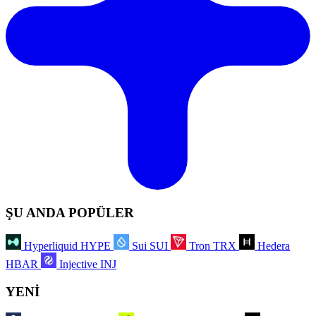
ŞU ANDA POPÜLER
Hyperliquid
HYPE
Sui
SUI
Tron
TRX
Hedera
HBAR
Injective
INJ
YENİ