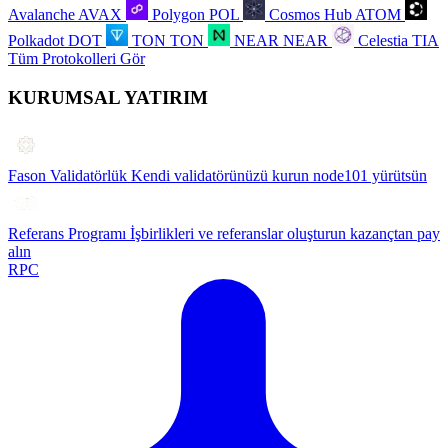
Avalanche
AVAX
Polygon
POL
Cosmos Hub
ATOM
Polkadot
DOT
TON
TON
NEAR
NEAR
Celestia
TIA
Tüm Protokolleri Gör
KURUMSAL YATIRIM
Fason Validatörlük
Kendi validatörünüzü kurun node101 yürütsün
Referans Programı
İşbirlikleri ve referanslar oluşturun kazançtan pay
alın
RPC