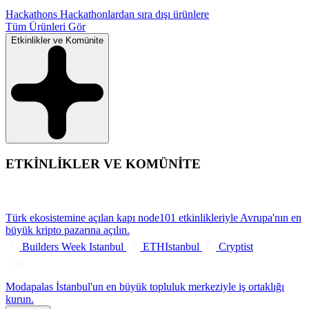
Hackathons
Hackathonlardan sıra dışı ürünlere
Tüm Ürünleri Gör
Etkinlikler ve Komünite
ETKİNLİKLER VE KOMÜNİTE
Türk ekosistemine açılan kapı
node101 etkinlikleriyle Avrupa'nın en
büyük kripto pazarına açılın.
Builders Week Istanbul
ETHIstanbul
Cryptist
Modapalas
İstanbul'un en büyük topluluk merkeziyle iş ortaklığı
kurun.