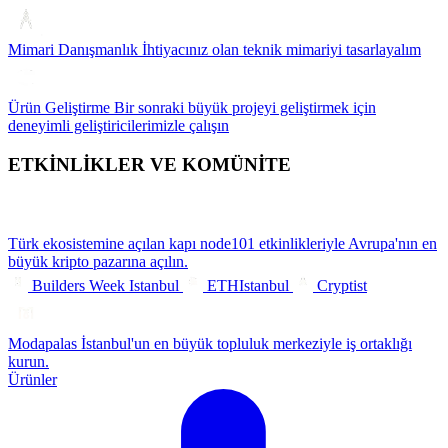
Mimari Danışmanlık
İhtiyacınız olan teknik mimariyi tasarlayalım
Ürün Geliştirme
Bir sonraki büyük projeyi geliştirmek için
deneyimli geliştiricilerimizle çalışın
ETKİNLİKLER VE KOMÜNİTE
Türk ekosistemine açılan kapı
node101 etkinlikleriyle Avrupa'nın en
büyük kripto pazarına açılın.
Builders Week Istanbul
ETHIstanbul
Cryptist
Modapalas
İstanbul'un en büyük topluluk merkeziyle iş ortaklığı
kurun.
Ürünler