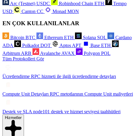
Arc (Testnet)
USDC
Robinhood Chain
ETH
Tempo
USD
Canton
CC
Monad
MON
EN ÇOK KULLANILANLAR
Bitcoin
BTC
Ethereum
ETH
Solana
SOL
Cardano
ADA
Polkadot
DOT
Aptos
APT
Base
ETH
Arbitrum
ARB
Avalanche
AVAX
Polygon
POL
Tüm Protokolleri Gör
Ücretlendirme
RPC hizmeti ile ilgili ücretlendirme detayları
Compute Unit Detayları
RPC metotlarının Compute Unit maliyetleri
Destek ve SLA
node101 destek ve hizmet seviyesi taahhütleri
Hizmetler