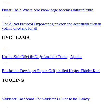
Pulsar Chain
Where zero knowledge becomes infrastructure
The ZKvot Protocol
Empowering privacy and decentralization in
voting, once and for all
UYGULAMA
Knidos
Sıfır Bilgi ile Doğrulanabilir Trading Ajanları
Blockchain Developer Report
Geliştiricileri Keşfet. Ekipler Kur.
TOOLING
Validatier Dashboard
The Validator's Guide to the Galaxy