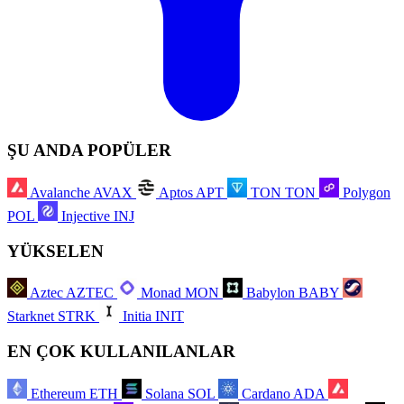
ŞU ANDA POPÜLER
Avalanche
AVAX
Aptos
APT
TON
TON
Polygon
POL
Injective
INJ
YÜKSELEN
Aztec
AZTEC
Monad
MON
Babylon
BABY
Starknet
STRK
Initia
INIT
EN ÇOK KULLANILANLAR
Ethereum
ETH
Solana
SOL
Cardano
ADA