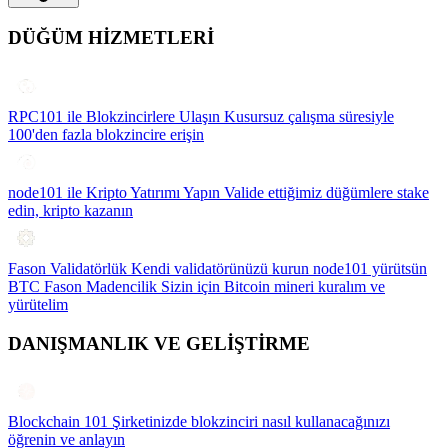
DÜĞÜM HİZMETLERİ
RPC101 ile Blokzincirlere Ulaşın
Kusursuz çalışma süresiyle
100'den fazla blokzincire erişin
node101 ile Kripto Yatırımı Yapın
Valide ettiğimiz düğümlere stake
edin, kripto kazanın
Fason Validatörlük
Kendi validatörünüzü kurun node101 yürütsün
BTC Fason Madencilik
Sizin için Bitcoin mineri kuralım ve
yürütelim
DANIŞMANLIK VE GELİŞTİRME
Blockchain 101
Şirketinizde blokzinciri nasıl kullanacağınızı
öğrenin ve anlayın