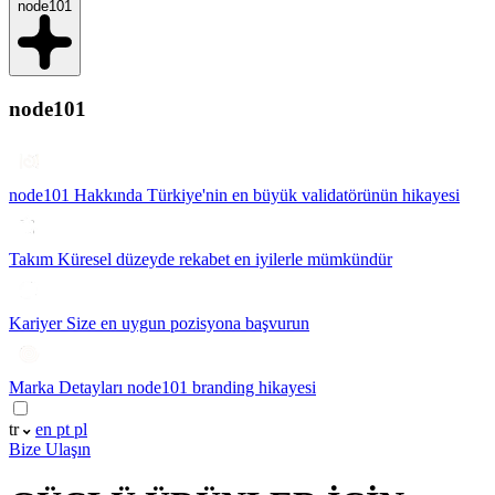
node101
node101
node101 Hakkında
Türkiye'nin en büyük validatörünün hikayesi
Takım
Küresel düzeyde rekabet en iyilerle mümkündür
Kariyer
Size en uygun pozisyona başvurun
Marka Detayları
node101 branding hikayesi
tr
en
pt
pl
Bize Ulaşın