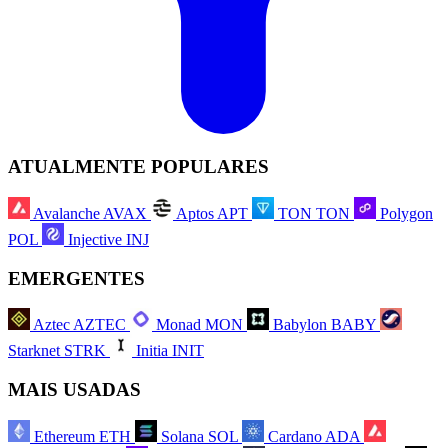
ATUALMENTE POPULARES
Avalanche
AVAX
Aptos
APT
TON
TON
Polygon
POL
Injective
INJ
EMERGENTES
Aztec
AZTEC
Monad
MON
Babylon
BABY
Starknet
STRK
Initia
INIT
MAIS USADAS
Ethereum
ETH
Solana
SOL
Cardano
ADA