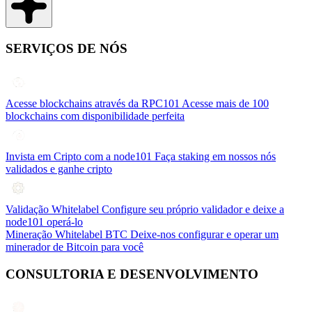
SERVIÇOS DE NÓS
Acesse blockchains através da RPC101
Acesse mais de 100
blockchains com disponibilidade perfeita
Invista em Cripto com a node101
Faça staking em nossos nós
validados e ganhe cripto
Validação Whitelabel
Configure seu próprio validador e deixe a
node101 operá-lo
Mineração Whitelabel BTC
Deixe-nos configurar e operar um
minerador de Bitcoin para você
CONSULTORIA E DESENVOLVIMENTO