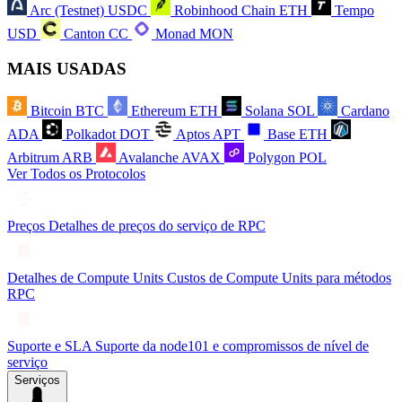
Arc (Testnet)
USDC
Robinhood Chain
ETH
Tempo
USD
Canton
CC
Monad
MON
MAIS USADAS
Bitcoin
BTC
Ethereum
ETH
Solana
SOL
Cardano
ADA
Polkadot
DOT
Aptos
APT
Base
ETH
Arbitrum
ARB
Avalanche
AVAX
Polygon
POL
Ver Todos os Protocolos
Preços
Detalhes de preços do serviço de RPC
Detalhes de Compute Units
Custos de Compute Units para métodos
RPC
Suporte e SLA
Suporte da node101 e compromissos de nível de
serviço
Serviços