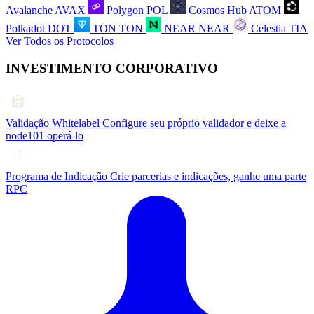
Avalanche
AVAX
Polygon
POL
Cosmos Hub
ATOM
Polkadot
DOT
TON
TON
NEAR
NEAR
Celestia
TIA
Ver Todos os Protocolos
INVESTIMENTO CORPORATIVO
Validação Whitelabel
Configure seu próprio validador e deixe a
node101 operá-lo
Programa de Indicação
Crie parcerias e indicações, ganhe uma parte
RPC