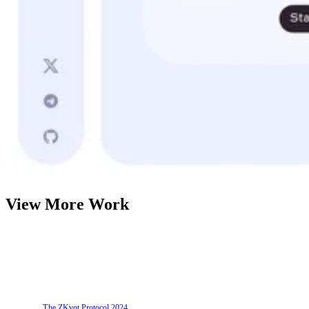
View More Work
The ZKvot Protocol
2024