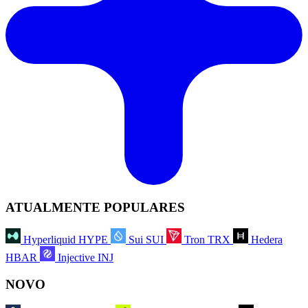
ATUALMENTE POPULARES
Hyperliquid
HYPE
Sui
SUI
Tron
TRX
Hedera
HBAR
Injective
INJ
NOVO