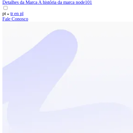
Detalhes da Marca
A história da marca node101
pt
tr
en
pl
Fale Conosco