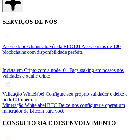
SERVIÇOS DE NÓS
Acesse blockchains através da RPC101
Acesse mais de 100
blockchains com disponibilidade perfeita
Invista em Cripto com a node101
Faça staking em nossos nós
validados e ganhe cripto
Validação Whitelabel
Configure seu próprio validador e deixe a
node101 operá-lo
Mineração Whitelabel BTC
Deixe-nos configurar e operar um
minerador de Bitcoin para você
CONSULTORIA E DESENVOLVIMENTO