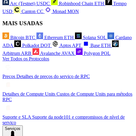
Arc (Testnet)
USDC
Robinhood Chain
ETH
Tempo
USD
Canton
CC
Monad
MON
MAIS USADAS
Bitcoin
BTC
Ethereum
ETH
Solana
SOL
Cardano
ADA
Polkadot
DOT
Aptos
APT
Base
ETH
Arbitrum
ARB
Avalanche
AVAX
Polygon
POL
Ver Todos os Protocolos
Preços
Detalhes de preços do serviço de RPC
Detalhes de Compute Units
Custos de Compute Units para métodos
RPC
Suporte e SLA
Suporte da node101 e compromissos de nível de
serviço
Serviços