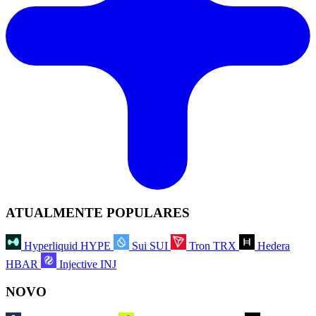
ATUALMENTE POPULARES
Hyperliquid
HYPE
Sui
SUI
Tron
TRX
Hedera
HBAR
Injective
INJ
NOVO