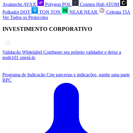
Avalanche
AVAX
Polygon
POL
Cosmos Hub
ATOM
Polkadot
DOT
TON
TON
NEAR
NEAR
Celestia
TIA
Ver Todos os Protocolos
INVESTIMENTO CORPORATIVO
Validação Whitelabel
Configure seu próprio validador e deixe a
node101 operá-lo
Programa de Indicação
Crie parcerias e indicações, ganhe uma parte
RPC