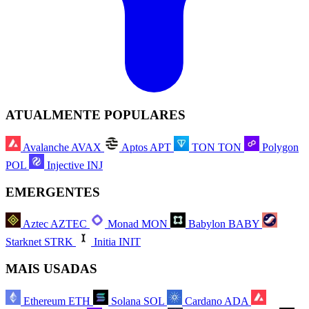
ATUALMENTE POPULARES
Avalanche
AVAX
Aptos
APT
TON
TON
Polygon
POL
Injective
INJ
EMERGENTES
Aztec
AZTEC
Monad
MON
Babylon
BABY
Starknet
STRK
Initia
INIT
MAIS USADAS
Ethereum
ETH
Solana
SOL
Cardano
ADA