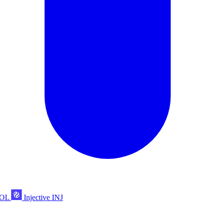
POL
Injective
INJ