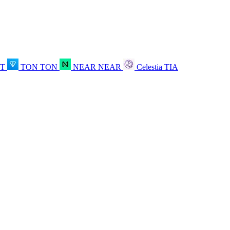
OT
TON
TON
NEAR
NEAR
Celestia
TIA