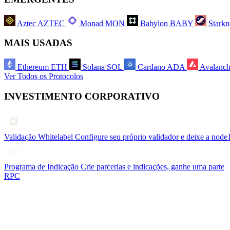
Aztec
AZTEC
Monad
MON
Babylon
BABY
Starkn
MAIS USADAS
Ethereum
ETH
Solana
SOL
Cardano
ADA
Avalanc
Ver Todos os Protocolos
INVESTIMENTO CORPORATIVO
Validação Whitelabel
Configure seu próprio validador e deixe a node
Programa de Indicação
Crie parcerias e indicações, ganhe uma parte
RPC