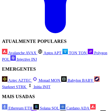
ATUALMENTE POPULARES
Avalanche
AVAX
Aptos
APT
TON
TON
Polygon
POL
Injective
INJ
EMERGENTES
Aztec
AZTEC
Monad
MON
Babylon
BABY
Starknet
STRK
Initia
INIT
MAIS USADAS
Ethereum
ETH
Solana
SOL
Cardano
ADA