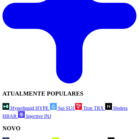
ATUALMENTE POPULARES
Hyperliquid
HYPE
Sui
SUI
Tron
TRX
Hedera
HBAR
Injective
INJ
NOVO