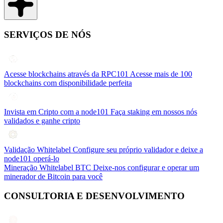
SERVIÇOS DE NÓS
Acesse blockchains através da RPC101
Acesse mais de 100
blockchains com disponibilidade perfeita
Invista em Cripto com a node101
Faça staking em nossos nós
validados e ganhe cripto
Validação Whitelabel
Configure seu próprio validador e deixe a
node101 operá-lo
Mineração Whitelabel BTC
Deixe-nos configurar e operar um
minerador de Bitcoin para você
CONSULTORIA E DESENVOLVIMENTO