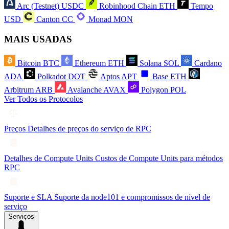
Arc (Testnet)
USDC
Robinhood Chain
ETH
Tempo
USD
Canton
CC
Monad
MON
MAIS USADAS
Bitcoin
BTC
Ethereum
ETH
Solana
SOL
Cardano
ADA
Polkadot
DOT
Aptos
APT
Base
ETH
Arbitrum
ARB
Avalanche
AVAX
Polygon
POL
Ver Todos os Protocolos
Preços
Detalhes de preços do serviço de RPC
Detalhes de Compute Units
Custos de Compute Units para métodos
RPC
Suporte e SLA
Suporte da node101 e compromissos de nível de
serviço
Serviços