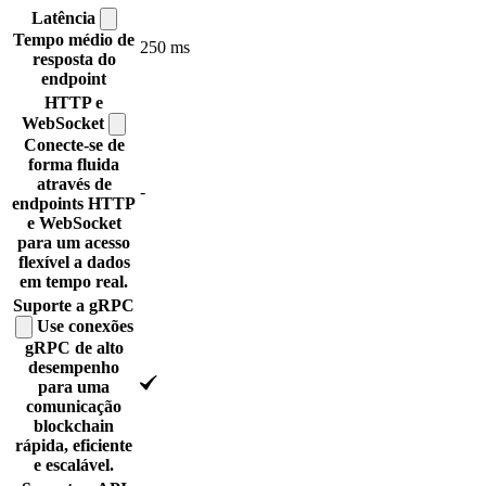
Latência
Tempo médio de
250 ms
resposta do
endpoint
HTTP e
WebSocket
Conecte-se de
forma fluida
através de
-
endpoints HTTP
e WebSocket
para um acesso
flexível a dados
em tempo real.
Suporte a
gRPC
Use conexões
gRPC de alto
desempenho
para uma
comunicação
blockchain
rápida, eficiente
e escalável.