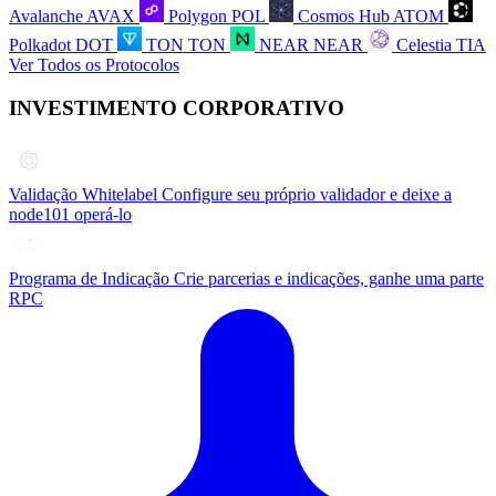
Avalanche
AVAX
Polygon
POL
Cosmos Hub
ATOM
Polkadot
DOT
TON
TON
NEAR
NEAR
Celestia
TIA
Ver Todos os Protocolos
INVESTIMENTO CORPORATIVO
Validação Whitelabel
Configure seu próprio validador e deixe a
node101 operá-lo
Programa de Indicação
Crie parcerias e indicações, ganhe uma parte
RPC