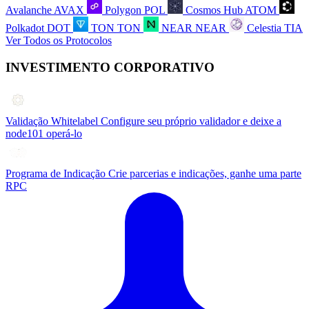
Avalanche
AVAX
Polygon
POL
Cosmos Hub
ATOM
Polkadot
DOT
TON
TON
NEAR
NEAR
Celestia
TIA
Ver Todos os Protocolos
INVESTIMENTO CORPORATIVO
Validação Whitelabel
Configure seu próprio validador e deixe a
node101 operá-lo
Programa de Indicação
Crie parcerias e indicações, ganhe uma parte
RPC