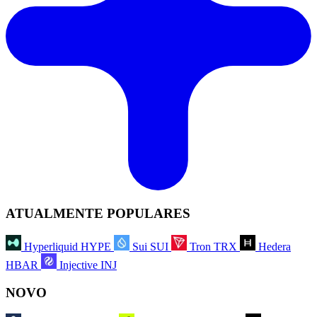
ATUALMENTE POPULARES
Hyperliquid
HYPE
Sui
SUI
Tron
TRX
Hedera
HBAR
Injective
INJ
NOVO