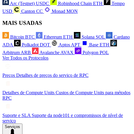
Arc (Testnet)
USDC
Robinhood Chain
ETH
Tempo
USD
Canton
CC
Monad
MON
MAIS USADAS
Bitcoin
BTC
Ethereum
ETH
Solana
SOL
Cardano
ADA
Polkadot
DOT
Aptos
APT
Base
ETH
Arbitrum
ARB
Avalanche
AVAX
Polygon
POL
Ver Todos os Protocolos
Preços
Detalhes de preços do serviço de RPC
Detalhes de Compute Units
Custos de Compute Units para métodos
RPC
Suporte e SLA
Suporte da node101 e compromissos de nível de
serviço
Serviços