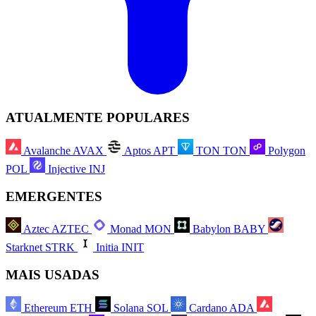
ATUALMENTE POPULARES
Avalanche
AVAX
Aptos
APT
TON
TON
Polygon
POL
Injective
INJ
EMERGENTES
Aztec
AZTEC
Monad
MON
Babylon
BABY
Starknet
STRK
Initia
INIT
MAIS USADAS
Ethereum
ETH
Solana
SOL
Cardano
ADA