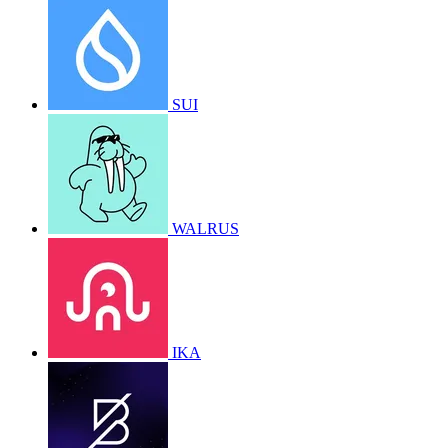
SUI
WALRUS
IKA