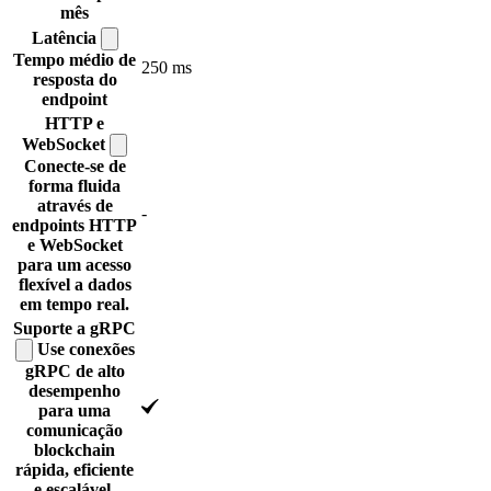
mês
Latência
Tempo médio de
250 ms
resposta do
endpoint
HTTP e
WebSocket
Conecte-se de
forma fluida
através de
-
endpoints HTTP
e WebSocket
para um acesso
flexível a dados
em tempo real.
Suporte a
gRPC
Use conexões
gRPC de alto
desempenho
para uma
comunicação
blockchain
rápida, eficiente
e escalável.