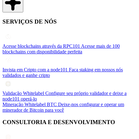
SERVIÇOS DE NÓS
Acesse blockchains através da RPC101
Acesse mais de 100
blockchains com disponibilidade perfeita
Invista em Cripto com a node101
Faça staking em nossos nós
validados e ganhe cripto
Validação Whitelabel
Configure seu próprio validador e deixe a
node101 operá-lo
Mineração Whitelabel BTC
Deixe-nos configurar e operar um
minerador de Bitcoin para você
CONSULTORIA E DESENVOLVIMENTO