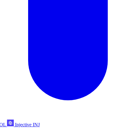
POL
Injective
INJ