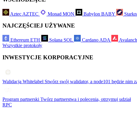
Aztec
AZTEC
Monad
MON
Babylon
BABY
Starkn
NAJCZĘŚCIEJ UŻYWANE
Ethereum
ETH
Solana
SOL
Cardano
ADA
Avalanc
Wszystkie protokoły
INWESTYCJE KORPORACYJNE
Walidacja Whitelabel
Stwórz swój walidator, a node101 będzie nim z
Program partnerski
Twórz partnerstwa i polecenia, otrzymuj udział
RPC