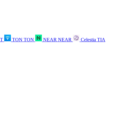
OT
TON
TON
NEAR
NEAR
Celestia
TIA