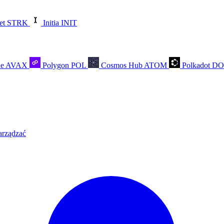
et
STRK
Initia
INIT
he
AVAX
Polygon
POL
Cosmos Hub
ATOM
Polkadot
D
arządzać