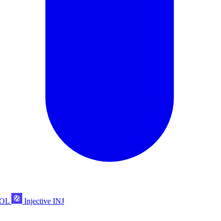
POL
Injective
INJ