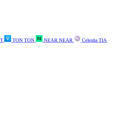
OT
TON
TON
NEAR
NEAR
Celestia
TIA