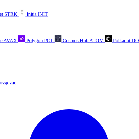
et
STRK
Initia
INIT
he
AVAX
Polygon
POL
Cosmos Hub
ATOM
Polkadot
D
arządzać