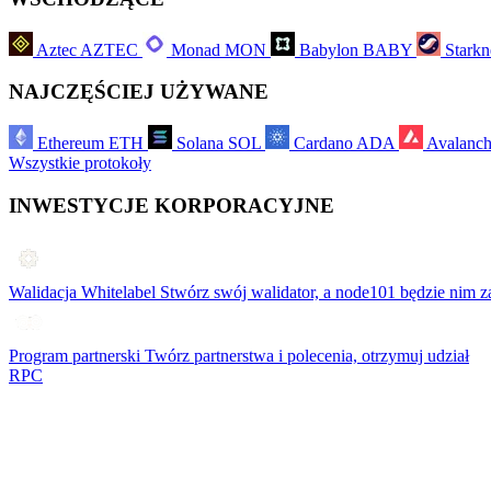
Aztec
AZTEC
Monad
MON
Babylon
BABY
Starkn
NAJCZĘŚCIEJ UŻYWANE
Ethereum
ETH
Solana
SOL
Cardano
ADA
Avalanc
Wszystkie protokoły
INWESTYCJE KORPORACYJNE
Walidacja Whitelabel
Stwórz swój walidator, a node101 będzie nim z
Program partnerski
Twórz partnerstwa i polecenia, otrzymuj udział
RPC