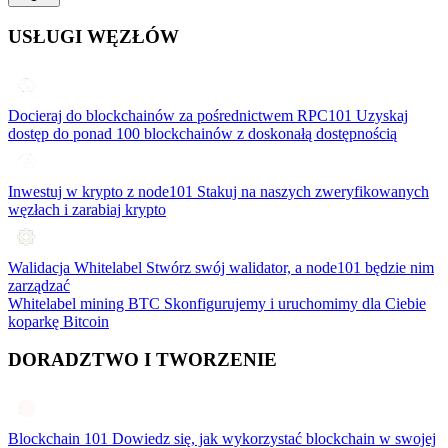
USŁUGI WĘZŁÓW
Docieraj do blockchainów za pośrednictwem RPC101
Uzyskaj
dostęp do ponad 100 blockchainów z doskonałą dostępnością
Inwestuj w krypto z node101
Stakuj na naszych zweryfikowanych
węzłach i zarabiaj krypto
Walidacja Whitelabel
Stwórz swój walidator, a node101 będzie nim
zarządzać
Whitelabel mining BTC
Skonfigurujemy i uruchomimy dla Ciebie
koparkę Bitcoin
DORADZTWO I TWORZENIE
Blockchain 101
Dowiedz się, jak wykorzystać blockchain w swojej