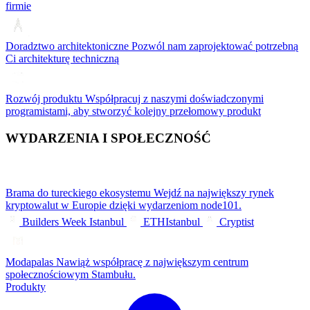
firmie
Doradztwo architektoniczne
Pozwól nam zaprojektować potrzebną
Ci architekturę techniczną
Rozwój produktu
Współpracuj z naszymi doświadczonymi
programistami, aby stworzyć kolejny przełomowy produkt
WYDARZENIA I SPOŁECZNOŚĆ
Brama do tureckiego ekosystemu
Wejdź na największy rynek
kryptowalut w Europie dzięki wydarzeniom node101.
Builders Week Istanbul
ETHIstanbul
Cryptist
Modapalas
Nawiąż współpracę z największym centrum
społecznościowym Stambułu.
Produkty