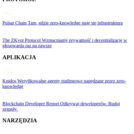
Pulsar Chain
Tam, gdzie zero-knowledge staje się infrastrukturą
The ZKvot Protocol
Wzmacniamy prywatność i decentralizację w
głosowaniu raz na zawsze
APLIKACJA
Knidos
Weryfikowalne agenty tradingowe napędzane przez zero-
knowledge
Blockchain Developer Report
Odkrywaj deweloperów. Buduj
zespoły.
NARZĘDZIA