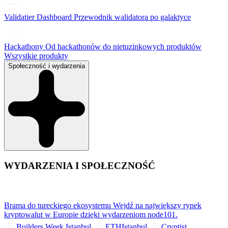
Validatier Dashboard
Przewodnik walidatora po galaktyce
Hackathony
Od hackathonów do nietuzinkowych produktów
Wszystkie produkty
Społeczność i wydarzenia
WYDARZENIA I SPOŁECZNOŚĆ
Brama do tureckiego ekosystemu
Wejdź na największy rynek
kryptowalut w Europie dzięki wydarzeniom node101.
Builders Week Istanbul
ETHIstanbul
Cryptist