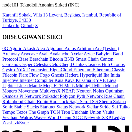
node101 Teknoloji Anonim Şirketi (INC)
Karanfil Sokak, Villa 13 Levent, Beşiktaş, Istanbul, Republic of
Turkiye, 34330
LinkedIn
Github
X
OBSŁUGIWANE SIECI
0G
Agoric
Akash
Aleo
Algorand
Aptos
Arbitrum
Arc (Testnet)
Archway
Arweave
Avail
Avalanche
Axelar
Aztec
Babylon
Band
Protocol
Base
Berachain
Bitcoin
BNB Smart Chain
Canton
Cardano
Casper
Celestia
Celo
Cheqd
Chiliz
Cosmos Hub
Cronos
Cysic
dYdX
Dymension
EigenCloud
Ethereum
Ethereum Classic
Filecoin
Flare
Flow
Fogo
Gnosis
Hedera
Hyperliquid
Ika
Initia
Injective
Internet Computer
Kaia
Kava
Kusama
KYVE
Lava
Lighter
Linea
Mantle
MegaETH
Metis
Midnight
Mina
Monad
Monero
Movement
MultiversX
NEAR
Neutron
Nolus
Optimism
Osmosis
Pi Network
Polkadot
Polygon
Pyth Network
Rise Chain
Robinhood Chain
Ronin
Rootstock
Saga
Scroll
Sei
Shentu
Solana
Sonic
Stable
Stacks
Starknet
Status Network
Stellar
Stride
Sui
Taiko
Tempo
Tezos
The Graph
TON
Tron
Unichain
Union
Vaulta
VeChain
Walrus
Waves
World Chain
XDC Network
XRP Ledger
Zcash
zkSync