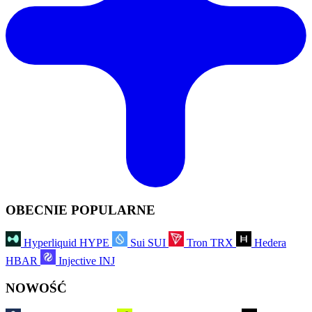
OBECNIE POPULARNE
Hyperliquid
HYPE
Sui
SUI
Tron
TRX
Hedera
HBAR
Injective
INJ
NOWOŚĆ