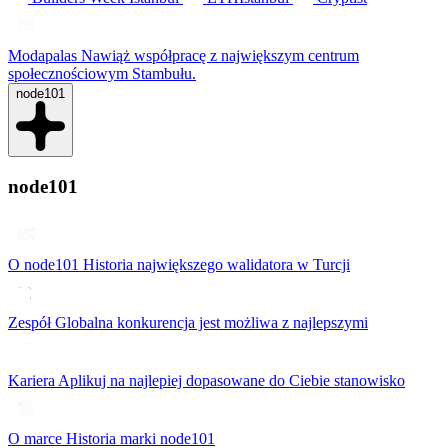
Modapalas
Nawiąż współpracę z największym centrum
społecznościowym Stambułu.
node101
node101
O node101
Historia największego walidatora w Turcji
Zespół
Globalna konkurencja jest możliwa z najlepszymi
Kariera
Aplikuj na najlepiej dopasowane do Ciebie stanowisko
O marce
Historia marki node101