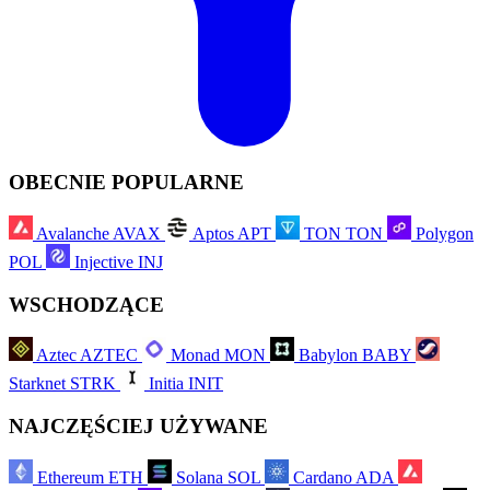
OBECNIE POPULARNE
Avalanche
AVAX
Aptos
APT
TON
TON
Polygon
POL
Injective
INJ
WSCHODZĄCE
Aztec
AZTEC
Monad
MON
Babylon
BABY
Starknet
STRK
Initia
INIT
NAJCZĘŚCIEJ UŻYWANE
Ethereum
ETH
Solana
SOL
Cardano
ADA