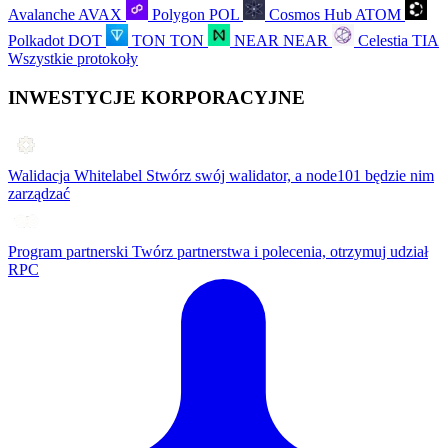
Avalanche
AVAX
Polygon
POL
Cosmos Hub
ATOM
Polkadot
DOT
TON
TON
NEAR
NEAR
Celestia
TIA
Wszystkie protokoły
INWESTYCJE KORPORACYJNE
Walidacja Whitelabel
Stwórz swój walidator, a node101 będzie nim
zarządzać
Program partnerski
Twórz partnerstwa i polecenia, otrzymuj udział
RPC