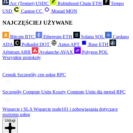
Arc (Testnet)
USDC
Robinhood Chain
ETH
Tempo
USD
Canton
CC
Monad
MON
NAJCZĘŚCIEJ UŻYWANE
Bitcoin
BTC
Ethereum
ETH
Solana
SOL
Cardano
ADA
Polkadot
DOT
Aptos
APT
Base
ETH
Arbitrum
ARB
Avalanche
AVAX
Polygon
POL
Wszystkie protokoły
Cennik
Szczegóły cen usług RPC
Szczegóły Compute Units
Koszty Compute Units dla metod RPC
Wsparcie i SLA
Wsparcie node101 i zobowiązania dotyczące
poziomu usług
Usługi