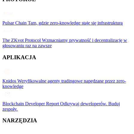
Pulsar Chain
Tam, gdzie zero-knowledge staje się infrastrukturą
The ZKvot Protocol
Wzmacniamy prywatność i decentralizację w
głosowaniu raz na zawsze
APLIKACJA
Knidos
Weryfikowalne agenty tradingowe napędzane przez zero-
knowledge
Blockchain Developer Report
Odkrywaj deweloperów. Buduj
zespoły.
NARZĘDZIA