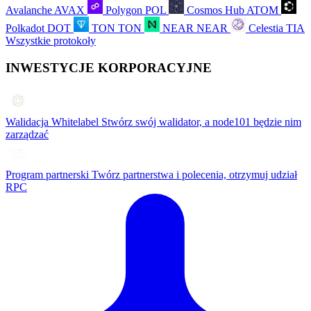
Avalanche
AVAX
Polygon
POL
Cosmos Hub
ATOM
Polkadot
DOT
TON
TON
NEAR
NEAR
Celestia
TIA
Wszystkie protokoły
INWESTYCJE KORPORACYJNE
Walidacja Whitelabel
Stwórz swój walidator, a node101 będzie nim
zarządzać
Program partnerski
Twórz partnerstwa i polecenia, otrzymuj udział
RPC