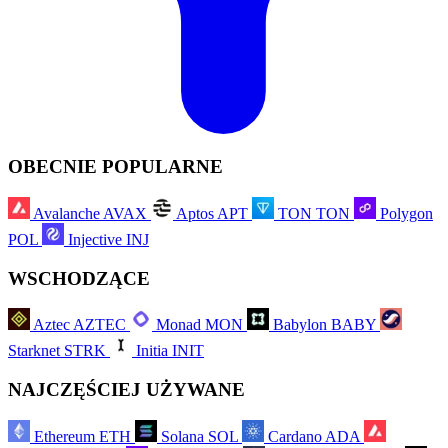
OBECNIE POPULARNE
Avalanche
AVAX
Aptos
APT
TON
TON
Polygon
POL
Injective
INJ
WSCHODZĄCE
Aztec
AZTEC
Monad
MON
Babylon
BABY
Starknet
STRK
Initia
INIT
NAJCZĘŚCIEJ UŻYWANE
Ethereum
ETH
Solana
SOL
Cardano
ADA