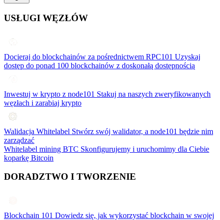
USŁUGI WĘZŁÓW
Docieraj do blockchainów za pośrednictwem RPC101
Uzyskaj
dostęp do ponad 100 blockchainów z doskonałą dostępnością
Inwestuj w krypto z node101
Stakuj na naszych zweryfikowanych
węzłach i zarabiaj krypto
Walidacja Whitelabel
Stwórz swój walidator, a node101 będzie nim
zarządzać
Whitelabel mining BTC
Skonfigurujemy i uruchomimy dla Ciebie
koparkę Bitcoin
DORADZTWO I TWORZENIE
Blockchain 101
Dowiedz się, jak wykorzystać blockchain w swojej