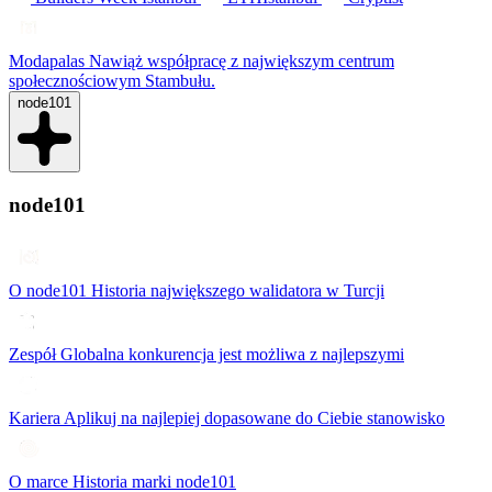
Modapalas
Nawiąż współpracę z największym centrum
społecznościowym Stambułu.
node101
node101
O node101
Historia największego walidatora w Turcji
Zespół
Globalna konkurencja jest możliwa z najlepszymi
Kariera
Aplikuj na najlepiej dopasowane do Ciebie stanowisko
O marce
Historia marki node101