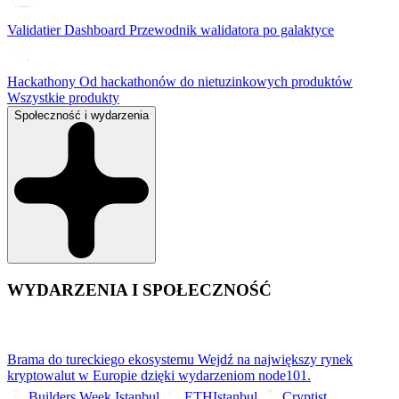
Validatier Dashboard
Przewodnik walidatora po galaktyce
Hackathony
Od hackathonów do nietuzinkowych produktów
Wszystkie produkty
Społeczność i wydarzenia
WYDARZENIA I SPOŁECZNOŚĆ
Brama do tureckiego ekosystemu
Wejdź na największy rynek
kryptowalut w Europie dzięki wydarzeniom node101.
Builders Week Istanbul
ETHIstanbul
Cryptist