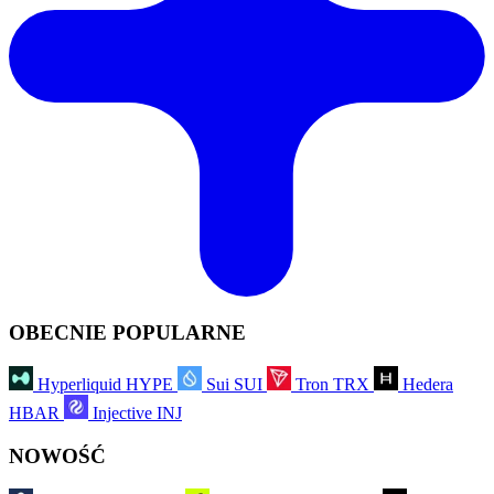
OBECNIE POPULARNE
Hyperliquid
HYPE
Sui
SUI
Tron
TRX
Hedera
HBAR
Injective
INJ
NOWOŚĆ