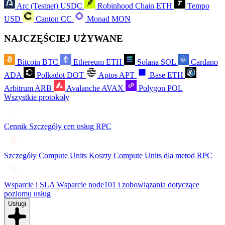
Arc (Testnet)
USDC
Robinhood Chain
ETH
Tempo
USD
Canton
CC
Monad
MON
NAJCZĘŚCIEJ UŻYWANE
Bitcoin
BTC
Ethereum
ETH
Solana
SOL
Cardano
ADA
Polkadot
DOT
Aptos
APT
Base
ETH
Arbitrum
ARB
Avalanche
AVAX
Polygon
POL
Wszystkie protokoły
Cennik
Szczegóły cen usług RPC
Szczegóły Compute Units
Koszty Compute Units dla metod RPC
Wsparcie i SLA
Wsparcie node101 i zobowiązania dotyczące
poziomu usług
Usługi