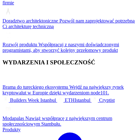
firmie
Doradztwo architektoniczne
Pozwól nam zaprojektować potrzebną
Ci architekturę techniczną
Rozwój produktu
Współpracuj z naszymi doświadczonymi
programistami, aby stworzyć kolejny przełomowy produkt
WYDARZENIA I SPOŁECZNOŚĆ
Brama do tureckiego ekosystemu
Wejdź na największy rynek
kryptowalut w Europie dzięki wydarzeniom node101.
Builders Week Istanbul
ETHIstanbul
Cryptist
Modapalas
Nawiąż współpracę z największym centrum
społecznościowym Stambułu.
Produkty