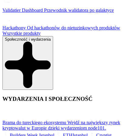
Validatier Dashboard
Przewodnik walidatora po galaktyce
Hackathony
Od hackathonów do nietuzinkowych produktów
Wszystkie produkty
Społeczność i wydarzenia
WYDARZENIA I SPOŁECZNOŚĆ
Brama do tureckiego ekosystemu
Wejdź na największy rynek
kryptowalut w Europie dzięki wydarzeniom node101.
Builders Week Istanbul
ETHIstanbul
Cryptist