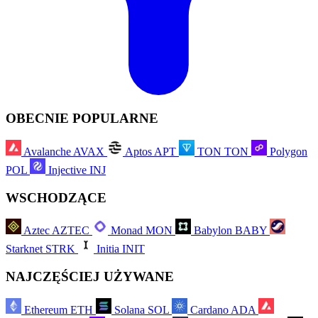
OBECNIE POPULARNE
Avalanche
AVAX
Aptos
APT
TON
TON
Polygon
POL
Injective
INJ
WSCHODZĄCE
Aztec
AZTEC
Monad
MON
Babylon
BABY
Starknet
STRK
Initia
INIT
NAJCZĘŚCIEJ UŻYWANE
Ethereum
ETH
Solana
SOL
Cardano
ADA