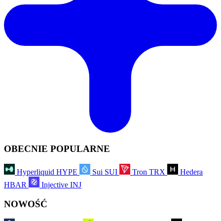
OBECNIE POPULARNE
Hyperliquid
HYPE
Sui
SUI
Tron
TRX
Hedera
HBAR
Injective
INJ
NOWOŚĆ