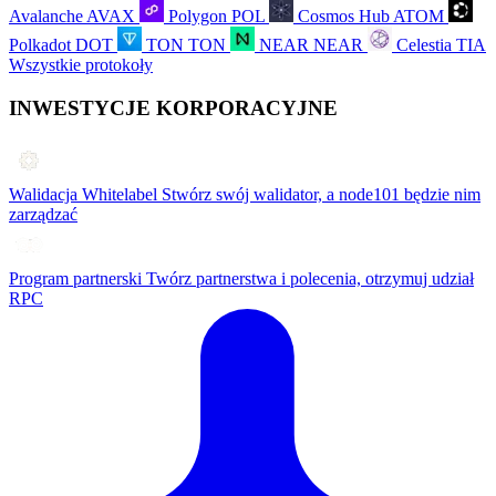
Avalanche
AVAX
Polygon
POL
Cosmos Hub
ATOM
Polkadot
DOT
TON
TON
NEAR
NEAR
Celestia
TIA
Wszystkie protokoły
INWESTYCJE KORPORACYJNE
Walidacja Whitelabel
Stwórz swój walidator, a node101 będzie nim
zarządzać
Program partnerski
Twórz partnerstwa i polecenia, otrzymuj udział
RPC