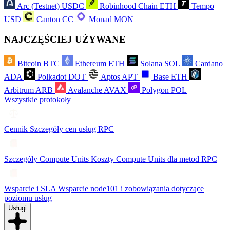
Arc (Testnet)
USDC
Robinhood Chain
ETH
Tempo
USD
Canton
CC
Monad
MON
NAJCZĘŚCIEJ UŻYWANE
Bitcoin
BTC
Ethereum
ETH
Solana
SOL
Cardano
ADA
Polkadot
DOT
Aptos
APT
Base
ETH
Arbitrum
ARB
Avalanche
AVAX
Polygon
POL
Wszystkie protokoły
Cennik
Szczegóły cen usług RPC
Szczegóły Compute Units
Koszty Compute Units dla metod RPC
Wsparcie i SLA
Wsparcie node101 i zobowiązania dotyczące
poziomu usług
Usługi