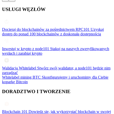
USŁUGI WĘZŁÓW
Docieraj do blockchainów za pośrednictwem RPC101
Uzyskaj
dostęp do ponad 100 blockchainów z doskonałą dostępnością
Inwestuj w krypto z node101
Stakuj na naszych zweryfikowanych
węzłach i zarabiaj krypto
Walidacja Whitelabel
Stwórz swój walidator, a node101 będzie nim
zarządzać
Whitelabel mining BTC
Skonfigurujemy i uruchomimy dla Ciebie
koparkę Bitcoin
DORADZTWO I TWORZENIE
Blockchain 101
Dowiedz się, jak wykorzystać blockchain w swojej