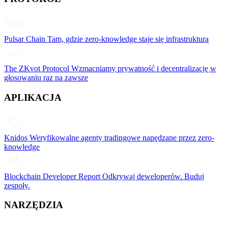
Pulsar Chain
Tam, gdzie zero-knowledge staje się infrastrukturą
The ZKvot Protocol
Wzmacniamy prywatność i decentralizację w
głosowaniu raz na zawsze
APLIKACJA
Knidos
Weryfikowalne agenty tradingowe napędzane przez zero-
knowledge
Blockchain Developer Report
Odkrywaj deweloperów. Buduj
zespoły.
NARZĘDZIA