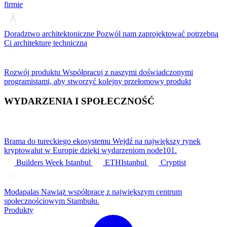
firmie
Doradztwo architektoniczne
Pozwól nam zaprojektować potrzebną
Ci architekturę techniczną
Rozwój produktu
Współpracuj z naszymi doświadczonymi
programistami, aby stworzyć kolejny przełomowy produkt
WYDARZENIA I SPOŁECZNOŚĆ
Brama do tureckiego ekosystemu
Wejdź na największy rynek
kryptowalut w Europie dzięki wydarzeniom node101.
Builders Week Istanbul
ETHIstanbul
Cryptist
Modapalas
Nawiąż współpracę z największym centrum
społecznościowym Stambułu.
Produkty