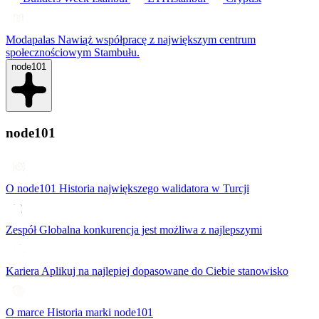
Modapalas
Nawiąż współpracę z największym centrum
społecznościowym Stambułu.
node101
node101
O node101
Historia największego walidatora w Turcji
Zespół
Globalna konkurencja jest możliwa z najlepszymi
Kariera
Aplikuj na najlepiej dopasowane do Ciebie stanowisko
O marce
Historia marki node101