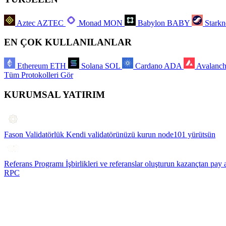
Aztec
AZTEC
Monad
MON
Babylon
BABY
Starkn
EN ÇOK KULLANILANLAR
Ethereum
ETH
Solana
SOL
Cardano
ADA
Avalanc
Tüm Protokolleri Gör
KURUMSAL YATIRIM
Fason Validatörlük
Kendi validatörünüzü kurun node101 yürütsün
Referans Programı
İşbirlikleri ve referanslar oluşturun kazançtan pay 
RPC