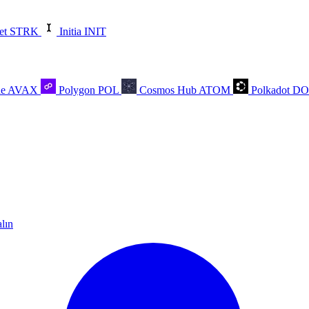
et
STRK
Initia
INIT
he
AVAX
Polygon
POL
Cosmos Hub
ATOM
Polkadot
D
alın