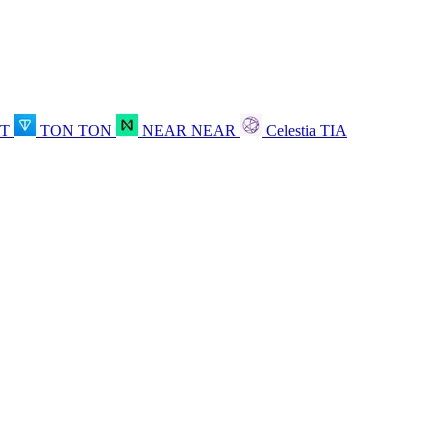
OT
TON
TON
NEAR
NEAR
Celestia
TIA