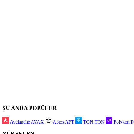
ŞU ANDA POPÜLER
Avalanche
AVAX
Aptos
APT
TON
TON
Polygon
YÜKSELEN