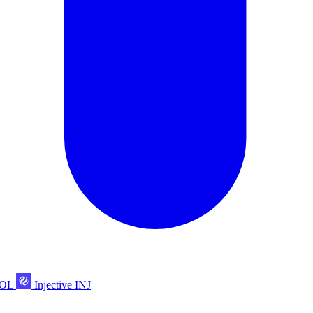
POL
Injective
INJ