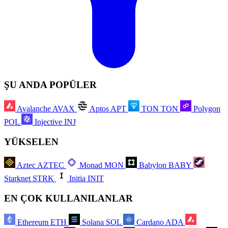
ŞU ANDA POPÜLER
Avalanche
AVAX
Aptos
APT
TON
TON
Polygon
POL
Injective
INJ
YÜKSELEN
Aztec
AZTEC
Monad
MON
Babylon
BABY
Starknet
STRK
Initia
INIT
EN ÇOK KULLANILANLAR
Ethereum
ETH
Solana
SOL
Cardano
ADA