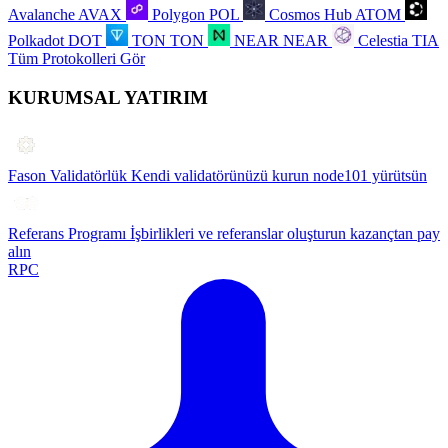
Avalanche
AVAX
Polygon
POL
Cosmos Hub
ATOM
Polkadot
DOT
TON
TON
NEAR
NEAR
Celestia
TIA
Tüm Protokolleri Gör
KURUMSAL YATIRIM
Fason Validatörlük
Kendi validatörünüzü kurun node101 yürütsün
Referans Programı
İşbirlikleri ve referanslar oluşturun kazançtan pay
alın
RPC