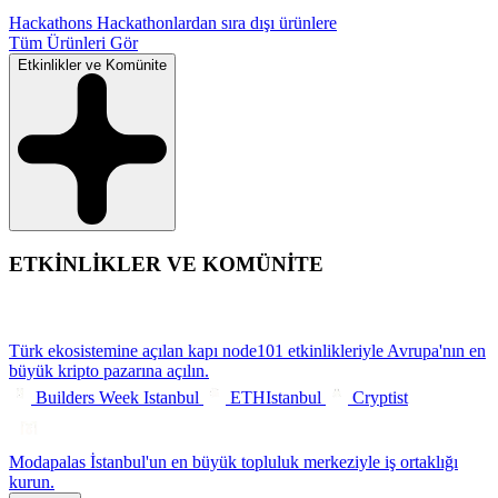
Hackathons
Hackathonlardan sıra dışı ürünlere
Tüm Ürünleri Gör
Etkinlikler ve Komünite
ETKİNLİKLER VE KOMÜNİTE
Türk ekosistemine açılan kapı
node101 etkinlikleriyle Avrupa'nın en
büyük kripto pazarına açılın.
Builders Week Istanbul
ETHIstanbul
Cryptist
Modapalas
İstanbul'un en büyük topluluk merkeziyle iş ortaklığı
kurun.