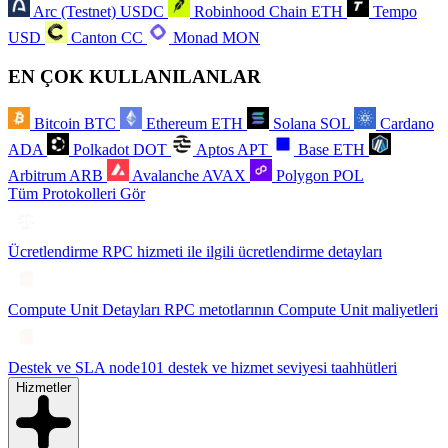
Arc (Testnet)
USDC
Robinhood Chain
ETH
Tempo
USD
Canton
CC
Monad
MON
EN ÇOK KULLANILANLAR
Bitcoin
BTC
Ethereum
ETH
Solana
SOL
Cardano
ADA
Polkadot
DOT
Aptos
APT
Base
ETH
Arbitrum
ARB
Avalanche
AVAX
Polygon
POL
Tüm Protokolleri Gör
Ücretlendirme
RPC hizmeti ile ilgili ücretlendirme detayları
Compute Unit Detayları
RPC metotlarının Compute Unit maliyetleri
Destek ve SLA
node101 destek ve hizmet seviyesi taahhütleri
Hizmetler