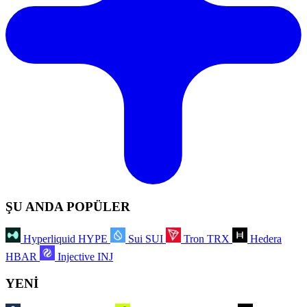
ŞU ANDA POPÜLER
Hyperliquid
HYPE
Sui
SUI
Tron
TRX
Hedera
HBAR
Injective
INJ
YENİ