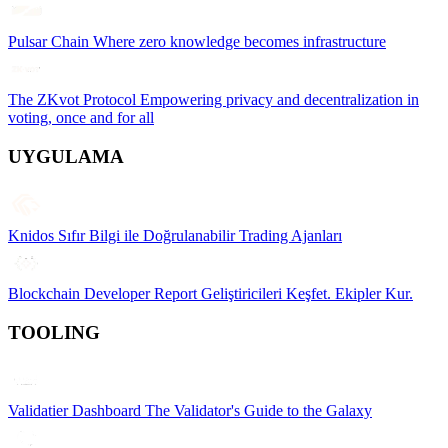
Pulsar Chain
Where zero knowledge becomes infrastructure
The ZKvot Protocol
Empowering privacy and decentralization in
voting, once and for all
UYGULAMA
Knidos
Sıfır Bilgi ile Doğrulanabilir Trading Ajanları
Blockchain Developer Report
Geliştiricileri Keşfet. Ekipler Kur.
TOOLING
Validatier Dashboard
The Validator's Guide to the Galaxy