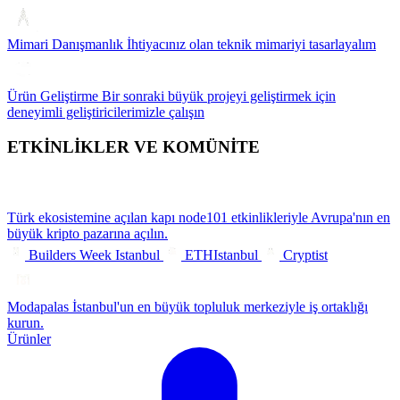
Mimari Danışmanlık
İhtiyacınız olan teknik mimariyi tasarlayalım
Ürün Geliştirme
Bir sonraki büyük projeyi geliştirmek için
deneyimli geliştiricilerimizle çalışın
ETKİNLİKLER VE KOMÜNİTE
Türk ekosistemine açılan kapı
node101 etkinlikleriyle Avrupa'nın en
büyük kripto pazarına açılın.
Builders Week Istanbul
ETHIstanbul
Cryptist
Modapalas
İstanbul'un en büyük topluluk merkeziyle iş ortaklığı
kurun.
Ürünler