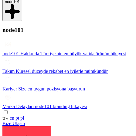
node101
node101
node101 Hakkında
Türkiye'nin en büyük validatörünün hikayesi
Takım
Küresel düzeyde rekabet en iyilerle mümkündür
Kariyer
Size en uygun pozisyona başvurun
Marka Detayları
node101 branding hikayesi
tr
en
pt
pl
Bize Ulaşın