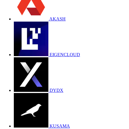
AKASH
EIGENCLOUD
DYDX
KUSAMA