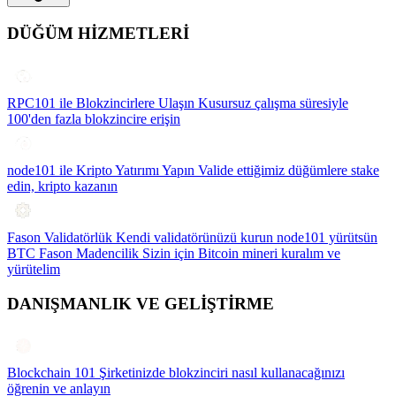
DÜĞÜM HİZMETLERİ
RPC101 ile Blokzincirlere Ulaşın
Kusursuz çalışma süresiyle
100'den fazla blokzincire erişin
node101 ile Kripto Yatırımı Yapın
Valide ettiğimiz düğümlere stake
edin, kripto kazanın
Fason Validatörlük
Kendi validatörünüzü kurun node101 yürütsün
BTC Fason Madencilik
Sizin için Bitcoin mineri kuralım ve
yürütelim
DANIŞMANLIK VE GELİŞTİRME
Blockchain 101
Şirketinizde blokzinciri nasıl kullanacağınızı
öğrenin ve anlayın