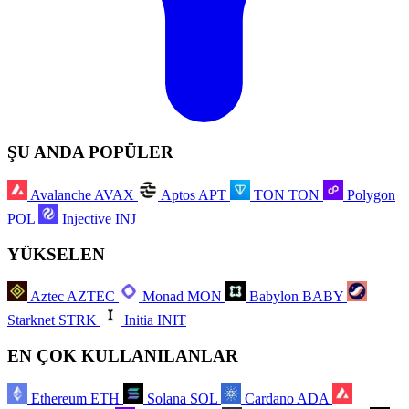
ŞU ANDA POPÜLER
Avalanche
AVAX
Aptos
APT
TON
TON
Polygon
POL
Injective
INJ
YÜKSELEN
Aztec
AZTEC
Monad
MON
Babylon
BABY
Starknet
STRK
Initia
INIT
EN ÇOK KULLANILANLAR
Ethereum
ETH
Solana
SOL
Cardano
ADA