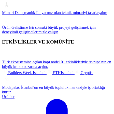
Mimari Danışmanlık
İhtiyacınız olan teknik mimariyi tasarlayalım
Ürün Geliştirme
Bir sonraki büyük projeyi geliştirmek için
deneyimli geliştiricilerimizle çalışın
ETKİNLİKLER VE KOMÜNİTE
Türk ekosistemine açılan kapı
node101 etkinlikleriyle Avrupa'nın en
büyük kripto pazarına açılın.
Builders Week Istanbul
ETHIstanbul
Cryptist
Modapalas
İstanbul'un en büyük topluluk merkeziyle iş ortaklığı
kurun.
Ürünler