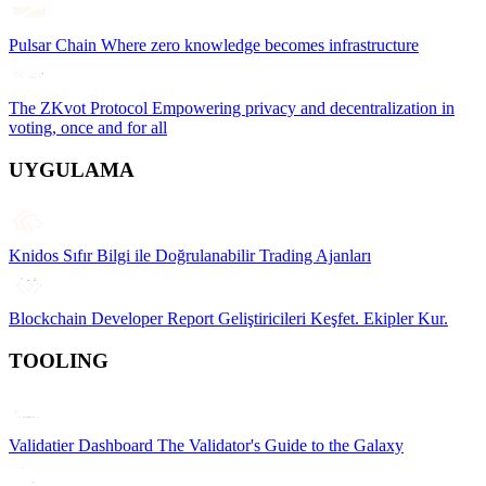
Pulsar Chain
Where zero knowledge becomes infrastructure
The ZKvot Protocol
Empowering privacy and decentralization in
voting, once and for all
UYGULAMA
Knidos
Sıfır Bilgi ile Doğrulanabilir Trading Ajanları
Blockchain Developer Report
Geliştiricileri Keşfet. Ekipler Kur.
TOOLING
Validatier Dashboard
The Validator's Guide to the Galaxy