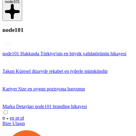
node101
node101
node101 Hakkında
Türkiye'nin en büyük validatörünün hikayesi
Takım
Küresel düzeyde rekabet en iyilerle mümkündür
Kariyer
Size en uygun pozisyona başvurun
Marka Detayları
node101 branding hikayesi
tr
en
pt
pl
Bize Ulaşın