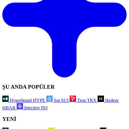
ŞU ANDA POPÜLER
Hyperliquid
HYPE
Sui
SUI
Tron
TRX
Hedera
HBAR
Injective
INJ
YENİ