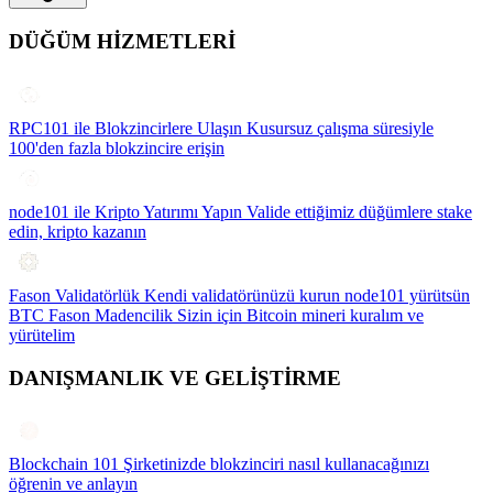
DÜĞÜM HİZMETLERİ
RPC101 ile Blokzincirlere Ulaşın
Kusursuz çalışma süresiyle
100'den fazla blokzincire erişin
node101 ile Kripto Yatırımı Yapın
Valide ettiğimiz düğümlere stake
edin, kripto kazanın
Fason Validatörlük
Kendi validatörünüzü kurun node101 yürütsün
BTC Fason Madencilik
Sizin için Bitcoin mineri kuralım ve
yürütelim
DANIŞMANLIK VE GELİŞTİRME
Blockchain 101
Şirketinizde blokzinciri nasıl kullanacağınızı
öğrenin ve anlayın