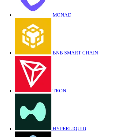
MONAD
BNB SMART CHAIN
TRON
HYPERLIQUID