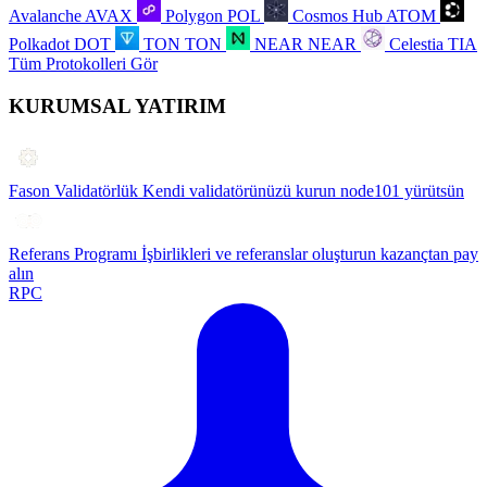
Avalanche
AVAX
Polygon
POL
Cosmos Hub
ATOM
Polkadot
DOT
TON
TON
NEAR
NEAR
Celestia
TIA
Tüm Protokolleri Gör
KURUMSAL YATIRIM
Fason Validatörlük
Kendi validatörünüzü kurun node101 yürütsün
Referans Programı
İşbirlikleri ve referanslar oluşturun kazançtan pay
alın
RPC