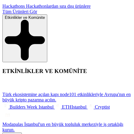
Hackathons
Hackathonlardan sıra dışı ürünlere
Tüm Ürünleri Gör
Etkinlikler ve Komünite
ETKİNLİKLER VE KOMÜNİTE
Türk ekosistemine açılan kapı
node101 etkinlikleriyle Avrupa'nın en
büyük kripto pazarına açılın.
Builders Week Istanbul
ETHIstanbul
Cryptist
Modapalas
İstanbul'un en büyük topluluk merkeziyle iş ortaklığı
kurun.