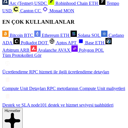
Arc (Testnet)
USDC
Robinhood Chain
ETH
Tempo
USD
Canton
CC
Monad
MON
EN ÇOK KULLANILANLAR
Bitcoin
BTC
Ethereum
ETH
Solana
SOL
Cardano
ADA
Polkadot
DOT
Aptos
APT
Base
ETH
Arbitrum
ARB
Avalanche
AVAX
Polygon
POL
Tüm Protokolleri Gör
Ücretlendirme
RPC hizmeti ile ilgili ücretlendirme detayları
Compute Unit Detayları
RPC metotlarının Compute Unit maliyetleri
Destek ve SLA
node101 destek ve hizmet seviyesi taahhütleri
Hizmetler