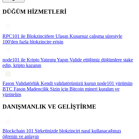
DÜĞÜM HİZMETLERİ
RPC101 ile Blokzincirlere Ulaşın
Kusursuz çalışma süresiyle
100'den fazla blokzincire erişin
node101 ile Kripto Yatırımı Yapın
Valide ettiğimiz düğümlere stake
edin, kripto kazanın
Fason Validatörlük
Kendi validatörünüzü kurun node101 yürütsün
BTC Fason Madencilik
Sizin için Bitcoin mineri kuralım ve
yürütelim
DANIŞMANLIK VE GELİŞTİRME
Blockchain 101
Şirketinizde blokzinciri nasıl kullanacağınızı
öğrenin ve anlayın