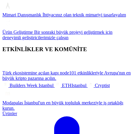
Mimari Danışmanlık
İhtiyacınız olan teknik mimariyi tasarlayalım
Ürün Geliştirme
Bir sonraki büyük projeyi geliştirmek için
deneyimli geliştiricilerimizle çalışın
ETKİNLİKLER VE KOMÜNİTE
Türk ekosistemine açılan kapı
node101 etkinlikleriyle Avrupa'nın en
büyük kripto pazarına açılın.
Builders Week Istanbul
ETHIstanbul
Cryptist
Modapalas
İstanbul'un en büyük topluluk merkeziyle iş ortaklığı
kurun.
Ürünler