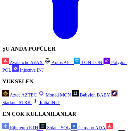
ŞU ANDA POPÜLER
Avalanche
AVAX
Aptos
APT
TON
TON
Polygon
POL
Injective
INJ
YÜKSELEN
Aztec
AZTEC
Monad
MON
Babylon
BABY
Starknet
STRK
Initia
INIT
EN ÇOK KULLANILANLAR
Ethereum
ETH
Solana
SOL
Cardano
ADA