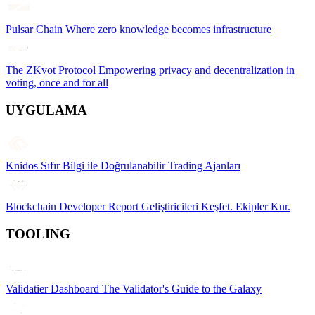
Pulsar Chain
Where zero knowledge becomes infrastructure
The ZKvot Protocol
Empowering privacy and decentralization in
voting, once and for all
UYGULAMA
Knidos
Sıfır Bilgi ile Doğrulanabilir Trading Ajanları
Blockchain Developer Report
Geliştiricileri Keşfet. Ekipler Kur.
TOOLING
Validatier Dashboard
The Validator's Guide to the Galaxy