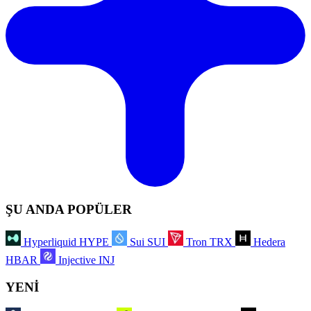
ŞU ANDA POPÜLER
Hyperliquid
HYPE
Sui
SUI
Tron
TRX
Hedera
HBAR
Injective
INJ
YENİ