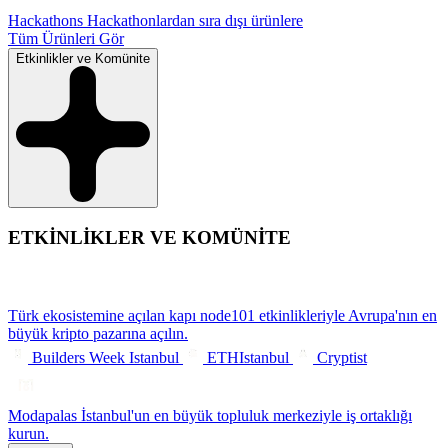
Hackathons
Hackathonlardan sıra dışı ürünlere
Tüm Ürünleri Gör
Etkinlikler ve Komünite
ETKİNLİKLER VE KOMÜNİTE
Türk ekosistemine açılan kapı
node101 etkinlikleriyle Avrupa'nın en
büyük kripto pazarına açılın.
Builders Week Istanbul
ETHIstanbul
Cryptist
Modapalas
İstanbul'un en büyük topluluk merkeziyle iş ortaklığı
kurun.