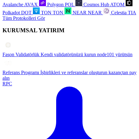
Avalanche
AVAX
Polygon
POL
Cosmos Hub
ATOM
Polkadot
DOT
TON
TON
NEAR
NEAR
Celestia
TIA
Tüm Protokolleri Gör
KURUMSAL YATIRIM
Fason Validatörlük
Kendi validatörünüzü kurun node101 yürütsün
Referans Programı
İşbirlikleri ve referanslar oluşturun kazançtan pay
alın
RPC