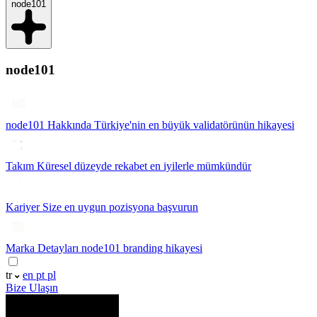
node101
node101
node101 Hakkında
Türkiye'nin en büyük validatörünün hikayesi
Takım
Küresel düzeyde rekabet en iyilerle mümkündür
Kariyer
Size en uygun pozisyona başvurun
Marka Detayları
node101 branding hikayesi
tr
en
pt
pl
Bize Ulaşın