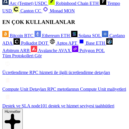
Arc (Testnet)
USDC
Robinhood Chain
ETH
Tempo
USD
Canton
CC
Monad
MON
EN ÇOK KULLANILANLAR
Bitcoin
BTC
Ethereum
ETH
Solana
SOL
Cardano
ADA
Polkadot
DOT
Aptos
APT
Base
ETH
Arbitrum
ARB
Avalanche
AVAX
Polygon
POL
Tüm Protokolleri Gör
Ücretlendirme
RPC hizmeti ile ilgili ücretlendirme detayları
Compute Unit Detayları
RPC metotlarının Compute Unit maliyetleri
Destek ve SLA
node101 destek ve hizmet seviyesi taahhütleri
Hizmetler