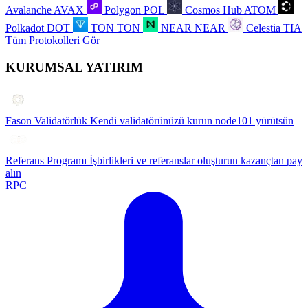
Avalanche
AVAX
Polygon
POL
Cosmos Hub
ATOM
Polkadot
DOT
TON
TON
NEAR
NEAR
Celestia
TIA
Tüm Protokolleri Gör
KURUMSAL YATIRIM
Fason Validatörlük
Kendi validatörünüzü kurun node101 yürütsün
Referans Programı
İşbirlikleri ve referanslar oluşturun kazançtan pay
alın
RPC