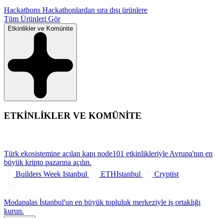
Hackathons
Hackathonlardan sıra dışı ürünlere
Tüm Ürünleri Gör
Etkinlikler ve Komünite
ETKİNLİKLER VE KOMÜNİTE
Türk ekosistemine açılan kapı
node101 etkinlikleriyle Avrupa'nın en
büyük kripto pazarına açılın.
Builders Week Istanbul
ETHIstanbul
Cryptist
Modapalas
İstanbul'un en büyük topluluk merkeziyle iş ortaklığı
kurun.