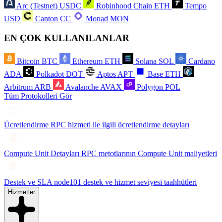
Arc (Testnet)
USDC
Robinhood Chain
ETH
Tempo
USD
Canton
CC
Monad
MON
EN ÇOK KULLANILANLAR
Bitcoin
BTC
Ethereum
ETH
Solana
SOL
Cardano
ADA
Polkadot
DOT
Aptos
APT
Base
ETH
Arbitrum
ARB
Avalanche
AVAX
Polygon
POL
Tüm Protokolleri Gör
Ücretlendirme
RPC hizmeti ile ilgili ücretlendirme detayları
Compute Unit Detayları
RPC metotlarının Compute Unit maliyetleri
Destek ve SLA
node101 destek ve hizmet seviyesi taahhütleri
Hizmetler