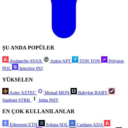
ŞU ANDA POPÜLER
Avalanche
AVAX
Aptos
APT
TON
TON
Polygon
POL
Injective
INJ
YÜKSELEN
Aztec
AZTEC
Monad
MON
Babylon
BABY
Starknet
STRK
Initia
INIT
EN ÇOK KULLANILANLAR
Ethereum
ETH
Solana
SOL
Cardano
ADA