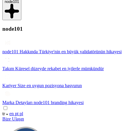
node101
node101
node101 Hakkında
Türkiye'nin en büyük validatörünün hikayesi
Takım
Küresel düzeyde rekabet en iyilerle mümkündür
Kariyer
Size en uygun pozisyona başvurun
Marka Detayları
node101 branding hikayesi
tr
en
pt
pl
Bize Ulaşın