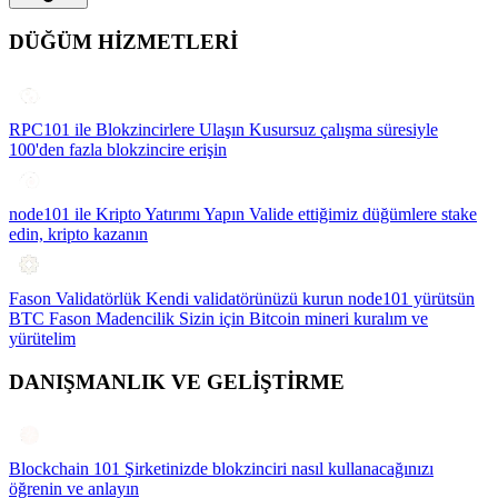
DÜĞÜM HİZMETLERİ
RPC101 ile Blokzincirlere Ulaşın
Kusursuz çalışma süresiyle
100'den fazla blokzincire erişin
node101 ile Kripto Yatırımı Yapın
Valide ettiğimiz düğümlere stake
edin, kripto kazanın
Fason Validatörlük
Kendi validatörünüzü kurun node101 yürütsün
BTC Fason Madencilik
Sizin için Bitcoin mineri kuralım ve
yürütelim
DANIŞMANLIK VE GELİŞTİRME
Blockchain 101
Şirketinizde blokzinciri nasıl kullanacağınızı
öğrenin ve anlayın