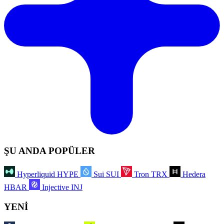
ŞU ANDA POPÜLER
Hyperliquid
HYPE
Sui
SUI
Tron
TRX
Hedera
HBAR
Injective
INJ
YENİ