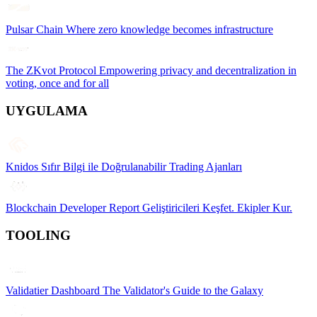
Pulsar Chain
Where zero knowledge becomes infrastructure
The ZKvot Protocol
Empowering privacy and decentralization in
voting, once and for all
UYGULAMA
Knidos
Sıfır Bilgi ile Doğrulanabilir Trading Ajanları
Blockchain Developer Report
Geliştiricileri Keşfet. Ekipler Kur.
TOOLING
Validatier Dashboard
The Validator's Guide to the Galaxy