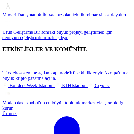
Mimari Danışmanlık
İhtiyacınız olan teknik mimariyi tasarlayalım
Ürün Geliştirme
Bir sonraki büyük projeyi geliştirmek için
deneyimli geliştiricilerimizle çalışın
ETKİNLİKLER VE KOMÜNİTE
Türk ekosistemine açılan kapı
node101 etkinlikleriyle Avrupa'nın en
büyük kripto pazarına açılın.
Builders Week Istanbul
ETHIstanbul
Cryptist
Modapalas
İstanbul'un en büyük topluluk merkeziyle iş ortaklığı
kurun.
Ürünler