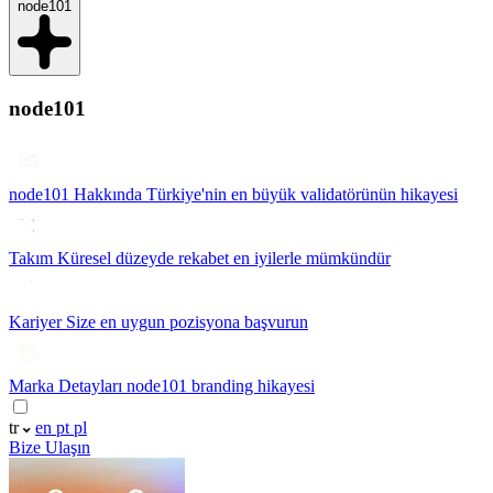
node101
node101
node101 Hakkında
Türkiye'nin en büyük validatörünün hikayesi
Takım
Küresel düzeyde rekabet en iyilerle mümkündür
Kariyer
Size en uygun pozisyona başvurun
Marka Detayları
node101 branding hikayesi
tr
en
pt
pl
Bize Ulaşın