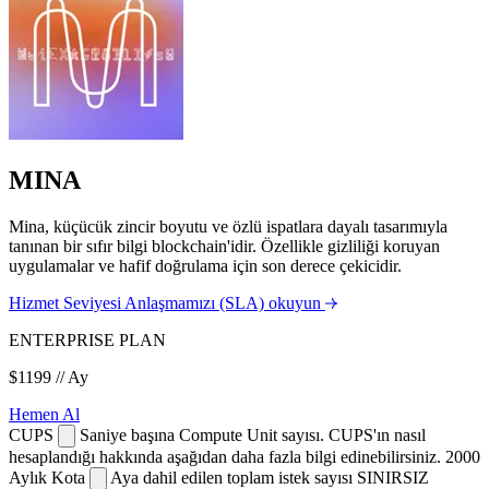
MINA
Mina, küçücük zincir boyutu ve özlü ispatlara dayalı tasarımıyla
tanınan bir sıfır bilgi blockchain'idir. Özellikle gizliliği koruyan
uygulamalar ve hafif doğrulama için son derece çekicidir.
Hizmet Seviyesi Anlaşmamızı (SLA) okuyun
ENTERPRISE PLAN
$1199
// Ay
Hemen Al
CUPS
Saniye başına Compute Unit sayısı. CUPS'ın nasıl
hesaplandığı hakkında aşağıdan daha fazla bilgi edinebilirsiniz.
2000
Aylık Kota
Aya dahil edilen toplam istek sayısı
SINIRSIZ