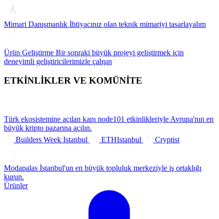
Mimari Danışmanlık
İhtiyacınız olan teknik mimariyi tasarlayalım
Ürün Geliştirme
Bir sonraki büyük projeyi geliştirmek için
deneyimli geliştiricilerimizle çalışın
ETKİNLİKLER VE KOMÜNİTE
Türk ekosistemine açılan kapı
node101 etkinlikleriyle Avrupa'nın en
büyük kripto pazarına açılın.
Builders Week Istanbul
ETHIstanbul
Cryptist
Modapalas
İstanbul'un en büyük topluluk merkeziyle iş ortaklığı
kurun.
Ürünler