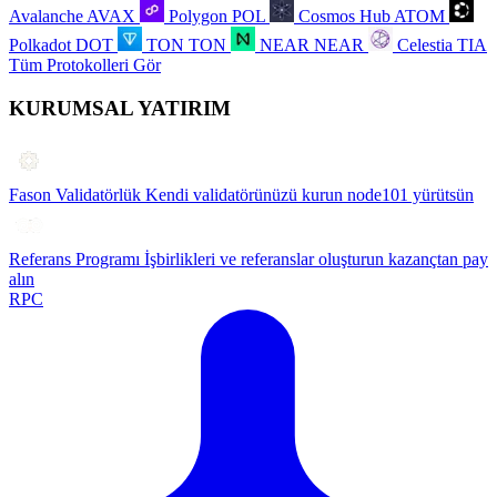
Avalanche
AVAX
Polygon
POL
Cosmos Hub
ATOM
Polkadot
DOT
TON
TON
NEAR
NEAR
Celestia
TIA
Tüm Protokolleri Gör
KURUMSAL YATIRIM
Fason Validatörlük
Kendi validatörünüzü kurun node101 yürütsün
Referans Programı
İşbirlikleri ve referanslar oluşturun kazançtan pay
alın
RPC