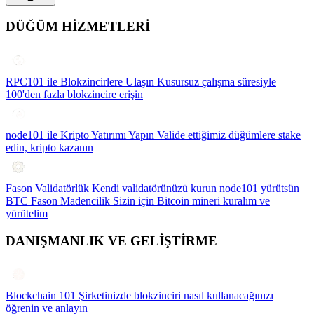
DÜĞÜM HİZMETLERİ
RPC101 ile Blokzincirlere Ulaşın
Kusursuz çalışma süresiyle
100'den fazla blokzincire erişin
node101 ile Kripto Yatırımı Yapın
Valide ettiğimiz düğümlere stake
edin, kripto kazanın
Fason Validatörlük
Kendi validatörünüzü kurun node101 yürütsün
BTC Fason Madencilik
Sizin için Bitcoin mineri kuralım ve
yürütelim
DANIŞMANLIK VE GELİŞTİRME
Blockchain 101
Şirketinizde blokzinciri nasıl kullanacağınızı
öğrenin ve anlayın