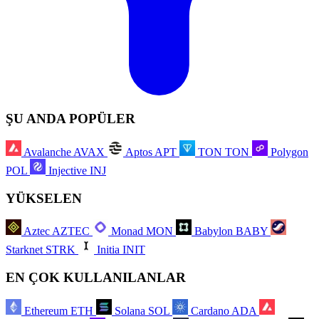
ŞU ANDA POPÜLER
Avalanche
AVAX
Aptos
APT
TON
TON
Polygon
POL
Injective
INJ
YÜKSELEN
Aztec
AZTEC
Monad
MON
Babylon
BABY
Starknet
STRK
Initia
INIT
EN ÇOK KULLANILANLAR
Ethereum
ETH
Solana
SOL
Cardano
ADA