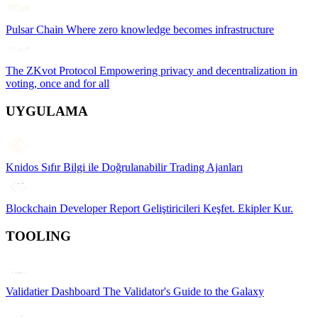
Pulsar Chain
Where zero knowledge becomes infrastructure
The ZKvot Protocol
Empowering privacy and decentralization in
voting, once and for all
UYGULAMA
Knidos
Sıfır Bilgi ile Doğrulanabilir Trading Ajanları
Blockchain Developer Report
Geliştiricileri Keşfet. Ekipler Kur.
TOOLING
Validatier Dashboard
The Validator's Guide to the Galaxy