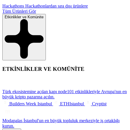
Hackathons
Hackathonlardan sıra dışı ürünlere
Tüm Ürünleri Gör
Etkinlikler ve Komünite
ETKİNLİKLER VE KOMÜNİTE
Türk ekosistemine açılan kapı
node101 etkinlikleriyle Avrupa'nın en
büyük kripto pazarına açılın.
Builders Week Istanbul
ETHIstanbul
Cryptist
Modapalas
İstanbul'un en büyük topluluk merkeziyle iş ortaklığı
kurun.