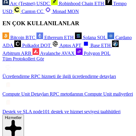
Arc (Testnet)
USDC
Robinhood Chain
ETH
Tempo
USD
Canton
CC
Monad
MON
EN ÇOK KULLANILANLAR
Bitcoin
BTC
Ethereum
ETH
Solana
SOL
Cardano
ADA
Polkadot
DOT
Aptos
APT
Base
ETH
Arbitrum
ARB
Avalanche
AVAX
Polygon
POL
Tüm Protokolleri Gör
Ücretlendirme
RPC hizmeti ile ilgili ücretlendirme detayları
Compute Unit Detayları
RPC metotlarının Compute Unit maliyetleri
Destek ve SLA
node101 destek ve hizmet seviyesi taahhütleri
Hizmetler