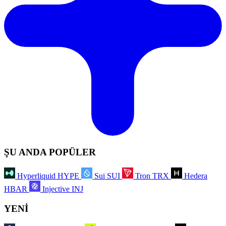
ŞU ANDA POPÜLER
Hyperliquid
HYPE
Sui
SUI
Tron
TRX
Hedera
HBAR
Injective
INJ
YENİ