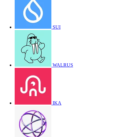
SUI
WALRUS
IKA