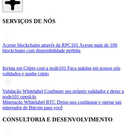
SERVIÇOS DE NÓS
Acesse blockchains através da RPC101
Acesse mais de 100
blockchains com disponibilidade perfeita
Invista em Cripto com a node101
Faça staking em nossos nós
validados e ganhe cripto
Validação Whitelabel
Configure seu próprio validador e deixe a
node101 operá-lo
Mineração Whitelabel BTC
Deixe-nos configurar e operar um
minerador de Bitcoin para você
CONSULTORIA E DESENVOLVIMENTO