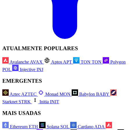
ATUALMENTE POPULARES
Avalanche
AVAX
Aptos
APT
TON
TON
Polygon
POL
Injective
INJ
EMERGENTES
Aztec
AZTEC
Monad
MON
Babylon
BABY
Starknet
STRK
Initia
INIT
MAIS USADAS
Ethereum
ETH
Solana
SOL
Cardano
ADA