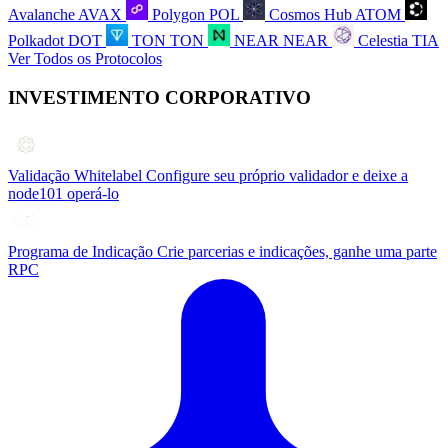
Avalanche
AVAX
Polygon
POL
Cosmos Hub
ATOM
Polkadot
DOT
TON
TON
NEAR
NEAR
Celestia
TIA
Ver Todos os Protocolos
INVESTIMENTO CORPORATIVO
Validação Whitelabel
Configure seu próprio validador e deixe a
node101 operá-lo
Programa de Indicação
Crie parcerias e indicações, ganhe uma parte
RPC