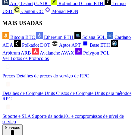
Arc (Testnet)
USDC
Robinhood Chain
ETH
Tempo
USD
Canton
CC
Monad
MON
MAIS USADAS
Bitcoin
BTC
Ethereum
ETH
Solana
SOL
Cardano
ADA
Polkadot
DOT
Aptos
APT
Base
ETH
Arbitrum
ARB
Avalanche
AVAX
Polygon
POL
Ver Todos os Protocolos
Preços
Detalhes de preços do serviço de RPC
Detalhes de Compute Units
Custos de Compute Units para métodos
RPC
Suporte e SLA
Suporte da node101 e compromissos de nível de
serviço
Serviços