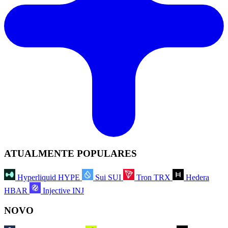
ATUALMENTE POPULARES
Hyperliquid
HYPE
Sui
SUI
Tron
TRX
Hedera
HBAR
Injective
INJ
NOVO