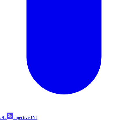
POL
Injective
INJ