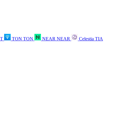
OT
TON
TON
NEAR
NEAR
Celestia
TIA