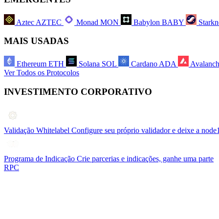
Aztec
AZTEC
Monad
MON
Babylon
BABY
Starkn
MAIS USADAS
Ethereum
ETH
Solana
SOL
Cardano
ADA
Avalanc
Ver Todos os Protocolos
INVESTIMENTO CORPORATIVO
Validação Whitelabel
Configure seu próprio validador e deixe a node
Programa de Indicação
Crie parcerias e indicações, ganhe uma parte
RPC