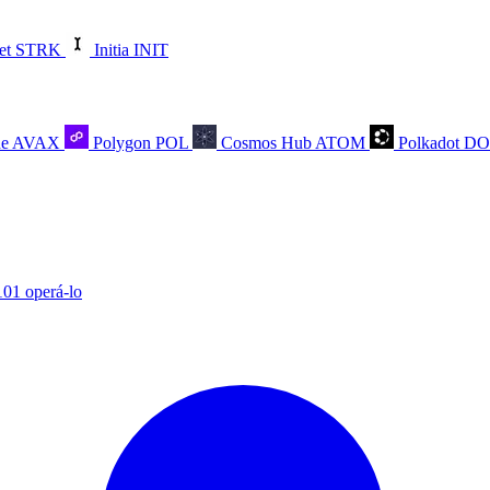
et
STRK
Initia
INIT
he
AVAX
Polygon
POL
Cosmos Hub
ATOM
Polkadot
D
101 operá-lo