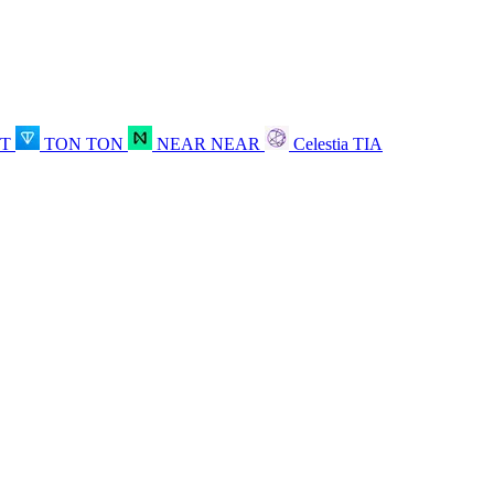
OT
TON
TON
NEAR
NEAR
Celestia
TIA