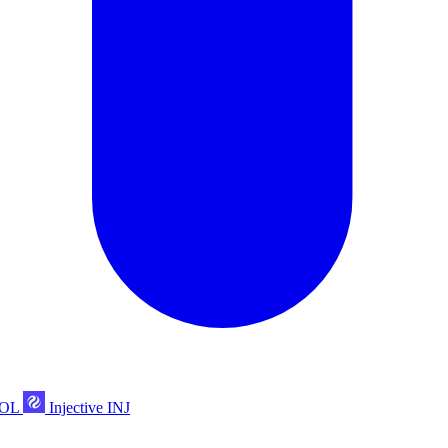
POL
Injective
INJ