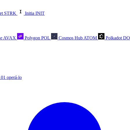
et
STRK
Initia
INIT
he
AVAX
Polygon
POL
Cosmos Hub
ATOM
Polkadot
D
101 operá-lo