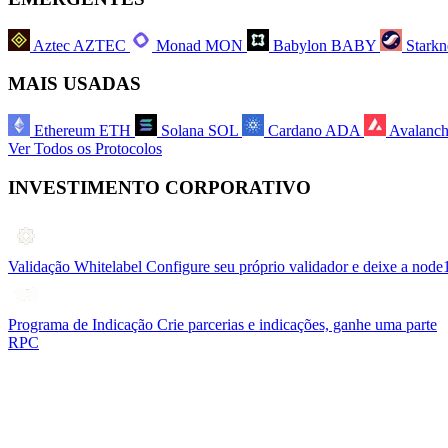
Aztec
AZTEC
Monad
MON
Babylon
BABY
Starkn
MAIS USADAS
Ethereum
ETH
Solana
SOL
Cardano
ADA
Avalanc
Ver Todos os Protocolos
INVESTIMENTO CORPORATIVO
Validação Whitelabel
Configure seu próprio validador e deixe a node
Programa de Indicação
Crie parcerias e indicações, ganhe uma parte
RPC