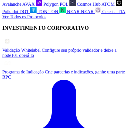
Avalanche
AVAX
Polygon
POL
Cosmos Hub
ATOM
Polkadot
DOT
TON
TON
NEAR
NEAR
Celestia
TIA
Ver Todos os Protocolos
INVESTIMENTO CORPORATIVO
Validação Whitelabel
Configure seu próprio validador e deixe a
node101 operá-lo
Programa de Indicação
Crie parcerias e indicações, ganhe uma parte
RPC