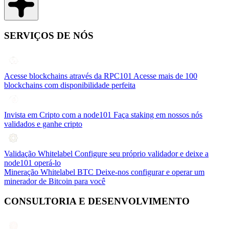
SERVIÇOS DE NÓS
Acesse blockchains através da RPC101
Acesse mais de 100
blockchains com disponibilidade perfeita
Invista em Cripto com a node101
Faça staking em nossos nós
validados e ganhe cripto
Validação Whitelabel
Configure seu próprio validador e deixe a
node101 operá-lo
Mineração Whitelabel BTC
Deixe-nos configurar e operar um
minerador de Bitcoin para você
CONSULTORIA E DESENVOLVIMENTO