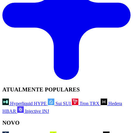
ATUALMENTE POPULARES
Hyperliquid
HYPE
Sui
SUI
Tron
TRX
Hedera
HBAR
Injective
INJ
NOVO