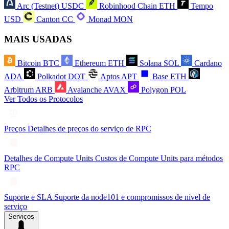
Arc (Testnet)
USDC
Robinhood Chain
ETH
Tempo
USD
Canton
CC
Monad
MON
MAIS USADAS
Bitcoin
BTC
Ethereum
ETH
Solana
SOL
Cardano
ADA
Polkadot
DOT
Aptos
APT
Base
ETH
Arbitrum
ARB
Avalanche
AVAX
Polygon
POL
Ver Todos os Protocolos
Preços
Detalhes de preços do serviço de RPC
Detalhes de Compute Units
Custos de Compute Units para métodos
RPC
Suporte e SLA
Suporte da node101 e compromissos de nível de
serviço
Serviços