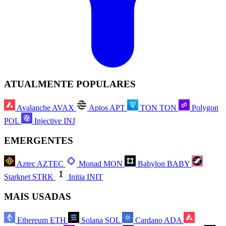
ATUALMENTE POPULARES
Avalanche
AVAX
Aptos
APT
TON
TON
Polygon
POL
Injective
INJ
EMERGENTES
Aztec
AZTEC
Monad
MON
Babylon
BABY
Starknet
STRK
Initia
INIT
MAIS USADAS
Ethereum
ETH
Solana
SOL
Cardano
ADA