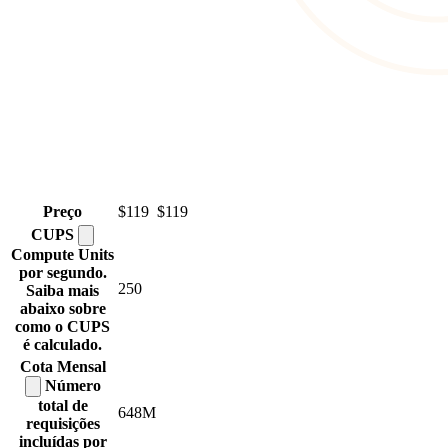
Preço
$119
$119
CUPS
Compute Units
por segundo.
250
Saiba mais
abaixo sobre
como o CUPS
é calculado.
Cota
Mensal
Número
total de
648M
requisições
incluídas por