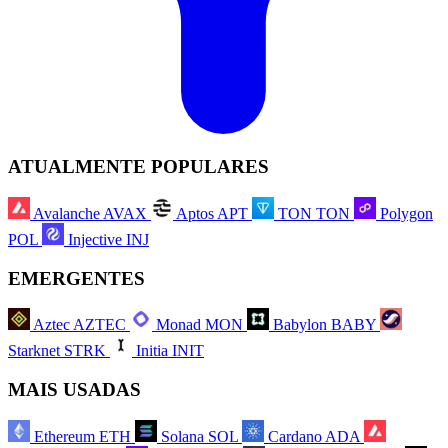
ATUALMENTE POPULARES
Avalanche
AVAX
Aptos
APT
TON
TON
Polygon
POL
Injective
INJ
EMERGENTES
Aztec
AZTEC
Monad
MON
Babylon
BABY
Starknet
STRK
Initia
INIT
MAIS USADAS
Ethereum
ETH
Solana
SOL
Cardano
ADA