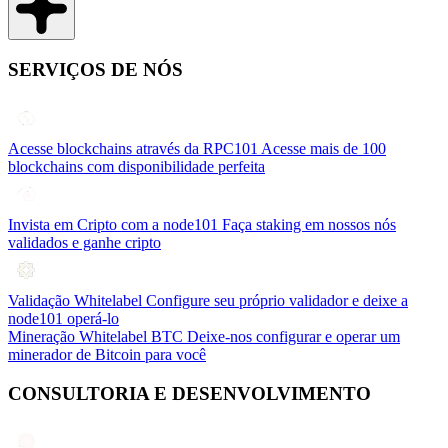
SERVIÇOS DE NÓS
Acesse blockchains através da RPC101
Acesse mais de 100
blockchains com disponibilidade perfeita
Invista em Cripto com a node101
Faça staking em nossos nós
validados e ganhe cripto
Validação Whitelabel
Configure seu próprio validador e deixe a
node101 operá-lo
Mineração Whitelabel BTC
Deixe-nos configurar e operar um
minerador de Bitcoin para você
CONSULTORIA E DESENVOLVIMENTO