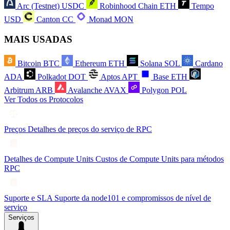
Arc (Testnet)
USDC
Robinhood Chain
ETH
Tempo
USD
Canton
CC
Monad
MON
MAIS USADAS
Bitcoin
BTC
Ethereum
ETH
Solana
SOL
Cardano
ADA
Polkadot
DOT
Aptos
APT
Base
ETH
Arbitrum
ARB
Avalanche
AVAX
Polygon
POL
Ver Todos os Protocolos
Preços
Detalhes de preços do serviço de RPC
Detalhes de Compute Units
Custos de Compute Units para métodos
RPC
Suporte e SLA
Suporte da node101 e compromissos de nível de
serviço
Serviços