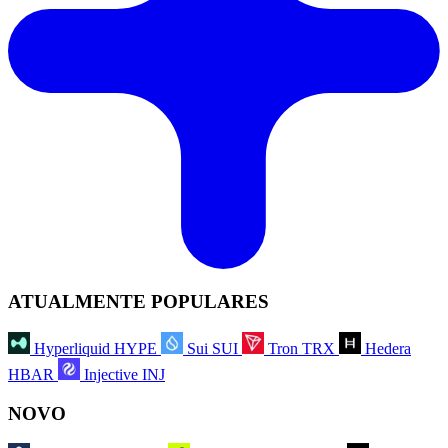
ATUALMENTE POPULARES
Hyperliquid
HYPE
Sui
SUI
Tron
TRX
Hedera
HBAR
Injective
INJ
NOVO