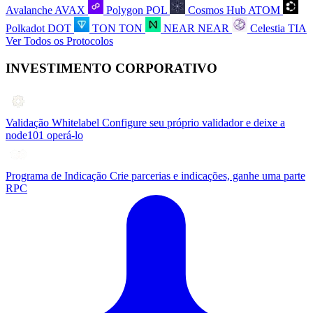
Avalanche
AVAX
Polygon
POL
Cosmos Hub
ATOM
Polkadot
DOT
TON
TON
NEAR
NEAR
Celestia
TIA
Ver Todos os Protocolos
INVESTIMENTO CORPORATIVO
Validação Whitelabel
Configure seu próprio validador e deixe a
node101 operá-lo
Programa de Indicação
Crie parcerias e indicações, ganhe uma parte
RPC