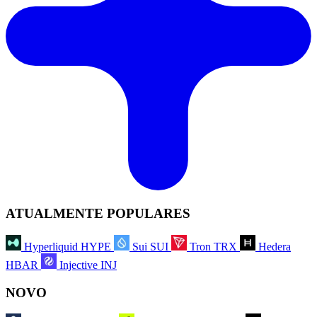
ATUALMENTE POPULARES
Hyperliquid
HYPE
Sui
SUI
Tron
TRX
Hedera
HBAR
Injective
INJ
NOVO