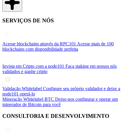
SERVIÇOS DE NÓS
Acesse blockchains através da RPC101
Acesse mais de 100
blockchains com disponibilidade perfeita
Invista em Cripto com a node101
Faça staking em nossos nós
validados e ganhe cripto
Validação Whitelabel
Configure seu próprio validador e deixe a
node101 operá-lo
Mineração Whitelabel BTC
Deixe-nos configurar e operar um
minerador de Bitcoin para você
CONSULTORIA E DESENVOLVIMENTO