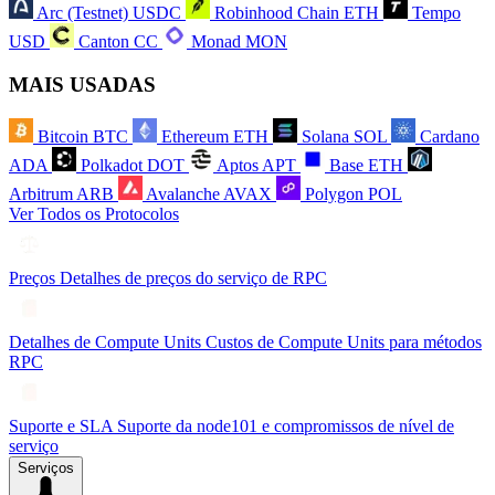
Arc (Testnet)
USDC
Robinhood Chain
ETH
Tempo
USD
Canton
CC
Monad
MON
MAIS USADAS
Bitcoin
BTC
Ethereum
ETH
Solana
SOL
Cardano
ADA
Polkadot
DOT
Aptos
APT
Base
ETH
Arbitrum
ARB
Avalanche
AVAX
Polygon
POL
Ver Todos os Protocolos
Preços
Detalhes de preços do serviço de RPC
Detalhes de Compute Units
Custos de Compute Units para métodos
RPC
Suporte e SLA
Suporte da node101 e compromissos de nível de
serviço
Serviços