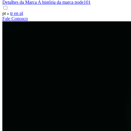
Detalhes da Marca
A história da marca node101
pt
tr
en
pl
Fale Conosco