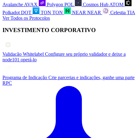
Avalanche
AVAX
Polygon
POL
Cosmos Hub
ATOM
Polkadot
DOT
TON
TON
NEAR
NEAR
Celestia
TIA
Ver Todos os Protocolos
INVESTIMENTO CORPORATIVO
Validação Whitelabel
Configure seu próprio validador e deixe a
node101 operá-lo
Programa de Indicação
Crie parcerias e indicações, ganhe uma parte
RPC