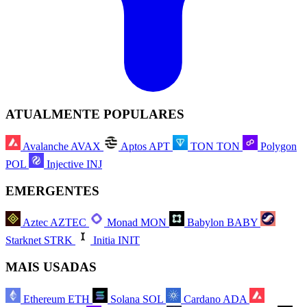
ATUALMENTE POPULARES
Avalanche
AVAX
Aptos
APT
TON
TON
Polygon
POL
Injective
INJ
EMERGENTES
Aztec
AZTEC
Monad
MON
Babylon
BABY
Starknet
STRK
Initia
INIT
MAIS USADAS
Ethereum
ETH
Solana
SOL
Cardano
ADA