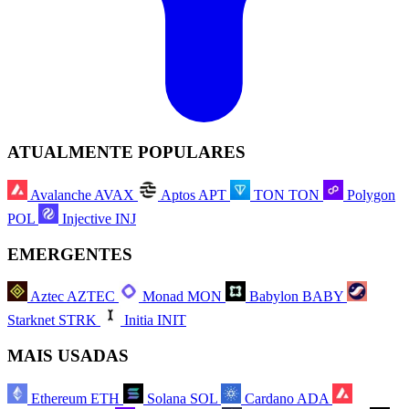
ATUALMENTE POPULARES
Avalanche
AVAX
Aptos
APT
TON
TON
Polygon
POL
Injective
INJ
EMERGENTES
Aztec
AZTEC
Monad
MON
Babylon
BABY
Starknet
STRK
Initia
INIT
MAIS USADAS
Ethereum
ETH
Solana
SOL
Cardano
ADA