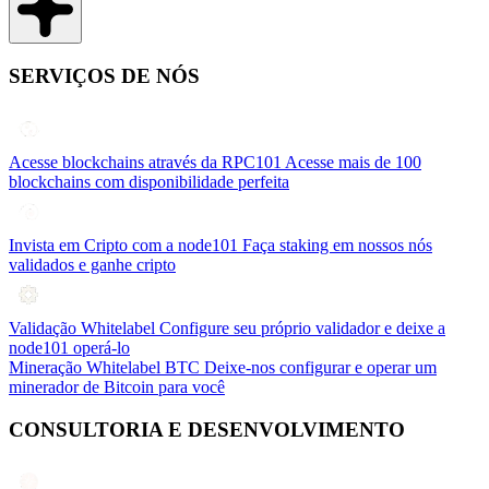
SERVIÇOS DE NÓS
Acesse blockchains através da RPC101
Acesse mais de 100
blockchains com disponibilidade perfeita
Invista em Cripto com a node101
Faça staking em nossos nós
validados e ganhe cripto
Validação Whitelabel
Configure seu próprio validador e deixe a
node101 operá-lo
Mineração Whitelabel BTC
Deixe-nos configurar e operar um
minerador de Bitcoin para você
CONSULTORIA E DESENVOLVIMENTO