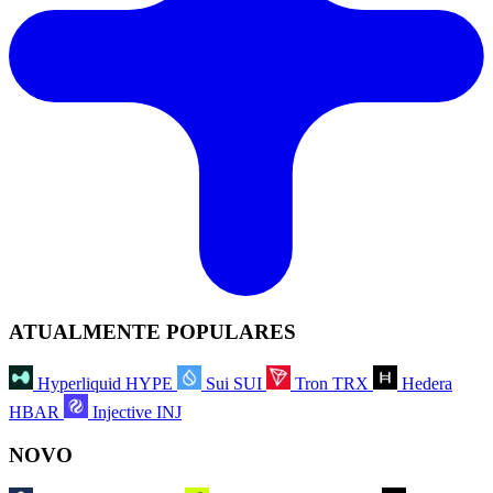
ATUALMENTE POPULARES
Hyperliquid
HYPE
Sui
SUI
Tron
TRX
Hedera
HBAR
Injective
INJ
NOVO