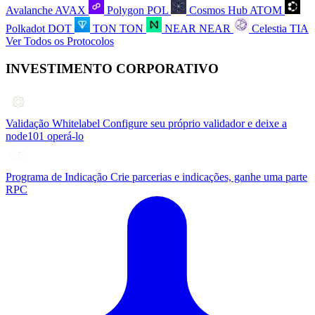
Avalanche
AVAX
Polygon
POL
Cosmos Hub
ATOM
Polkadot
DOT
TON
TON
NEAR
NEAR
Celestia
TIA
Ver Todos os Protocolos
INVESTIMENTO CORPORATIVO
Validação Whitelabel
Configure seu próprio validador e deixe a
node101 operá-lo
Programa de Indicação
Crie parcerias e indicações, ganhe uma parte
RPC