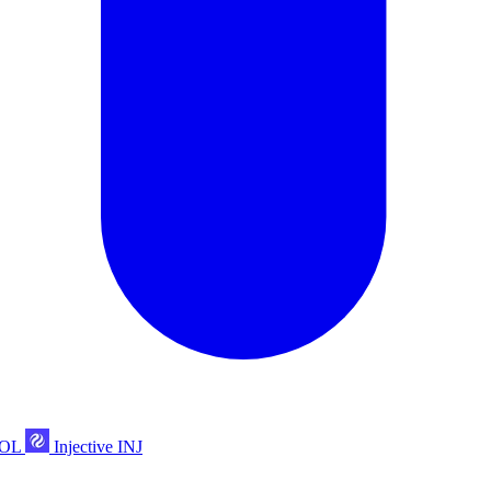
POL
Injective
INJ