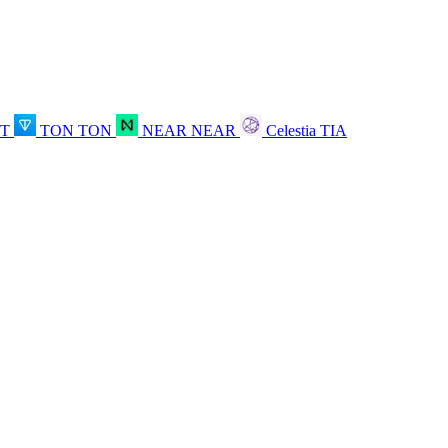
OT
TON
TON
NEAR
NEAR
Celestia
TIA