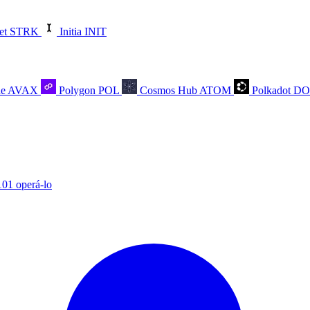
et
STRK
Initia
INIT
he
AVAX
Polygon
POL
Cosmos Hub
ATOM
Polkadot
D
101 operá-lo