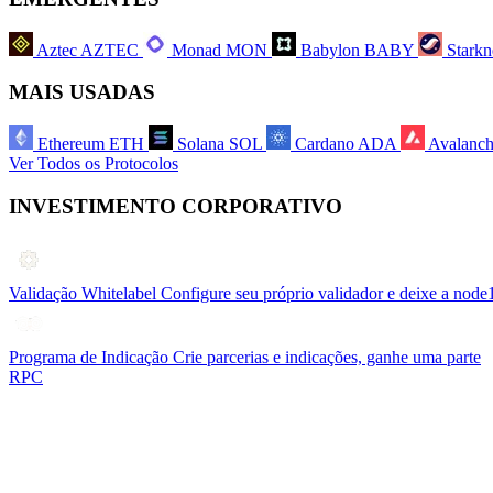
Aztec
AZTEC
Monad
MON
Babylon
BABY
Starkn
MAIS USADAS
Ethereum
ETH
Solana
SOL
Cardano
ADA
Avalanc
Ver Todos os Protocolos
INVESTIMENTO CORPORATIVO
Validação Whitelabel
Configure seu próprio validador e deixe a node
Programa de Indicação
Crie parcerias e indicações, ganhe uma parte
RPC