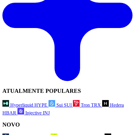
ATUALMENTE POPULARES
Hyperliquid
HYPE
Sui
SUI
Tron
TRX
Hedera
HBAR
Injective
INJ
NOVO