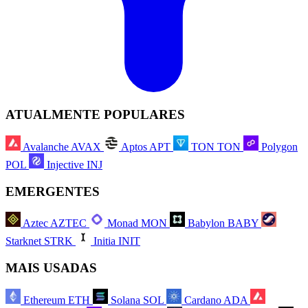
ATUALMENTE POPULARES
Avalanche
AVAX
Aptos
APT
TON
TON
Polygon
POL
Injective
INJ
EMERGENTES
Aztec
AZTEC
Monad
MON
Babylon
BABY
Starknet
STRK
Initia
INIT
MAIS USADAS
Ethereum
ETH
Solana
SOL
Cardano
ADA