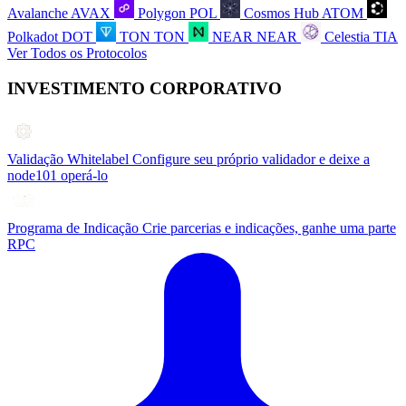
Avalanche
AVAX
Polygon
POL
Cosmos Hub
ATOM
Polkadot
DOT
TON
TON
NEAR
NEAR
Celestia
TIA
Ver Todos os Protocolos
INVESTIMENTO CORPORATIVO
Validação Whitelabel
Configure seu próprio validador e deixe a
node101 operá-lo
Programa de Indicação
Crie parcerias e indicações, ganhe uma parte
RPC