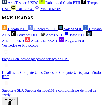
Arc (Testnet)
USDC
Robinhood Chain
ETH
Tempo
USD
Canton
CC
Monad
MON
MAIS USADAS
Bitcoin
BTC
Ethereum
ETH
Solana
SOL
Cardano
ADA
Polkadot
DOT
Aptos
APT
Base
ETH
Arbitrum
ARB
Avalanche
AVAX
Polygon
POL
Ver Todos os Protocolos
Preços
Detalhes de preços do serviço de RPC
Detalhes de Compute Units
Custos de Compute Units para métodos
RPC
Suporte e SLA
Suporte da node101 e compromissos de nível de
serviço
Serviços