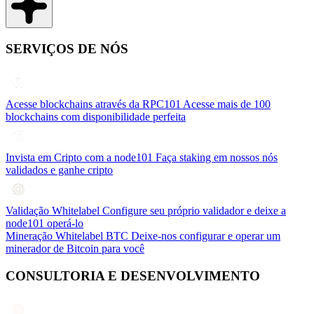
SERVIÇOS DE NÓS
Acesse blockchains através da RPC101
Acesse mais de 100
blockchains com disponibilidade perfeita
Invista em Cripto com a node101
Faça staking em nossos nós
validados e ganhe cripto
Validação Whitelabel
Configure seu próprio validador e deixe a
node101 operá-lo
Mineração Whitelabel BTC
Deixe-nos configurar e operar um
minerador de Bitcoin para você
CONSULTORIA E DESENVOLVIMENTO