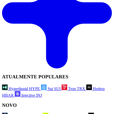
ATUALMENTE POPULARES
Hyperliquid
HYPE
Sui
SUI
Tron
TRX
Hedera
HBAR
Injective
INJ
NOVO