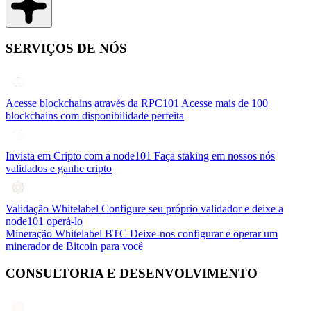
SERVIÇOS DE NÓS
Acesse blockchains através da RPC101
Acesse mais de 100
blockchains com disponibilidade perfeita
Invista em Cripto com a node101
Faça staking em nossos nós
validados e ganhe cripto
Validação Whitelabel
Configure seu próprio validador e deixe a
node101 operá-lo
Mineração Whitelabel BTC
Deixe-nos configurar e operar um
minerador de Bitcoin para você
CONSULTORIA E DESENVOLVIMENTO