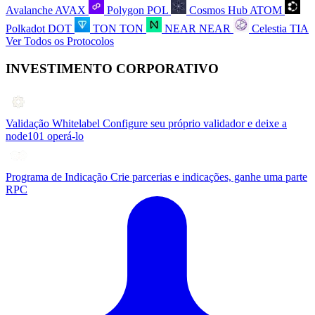
Avalanche
AVAX
Polygon
POL
Cosmos Hub
ATOM
Polkadot
DOT
TON
TON
NEAR
NEAR
Celestia
TIA
Ver Todos os Protocolos
INVESTIMENTO CORPORATIVO
Validação Whitelabel
Configure seu próprio validador e deixe a
node101 operá-lo
Programa de Indicação
Crie parcerias e indicações, ganhe uma parte
RPC