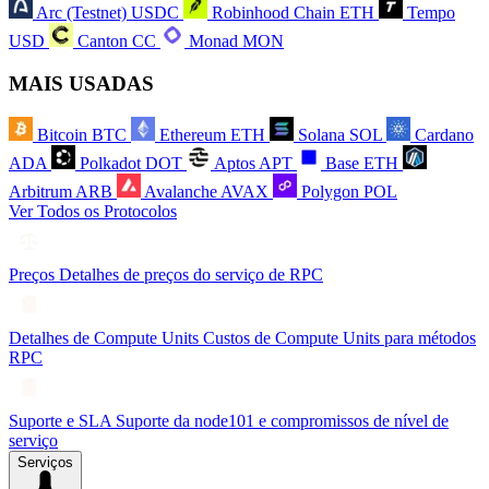
Arc (Testnet)
USDC
Robinhood Chain
ETH
Tempo
USD
Canton
CC
Monad
MON
MAIS USADAS
Bitcoin
BTC
Ethereum
ETH
Solana
SOL
Cardano
ADA
Polkadot
DOT
Aptos
APT
Base
ETH
Arbitrum
ARB
Avalanche
AVAX
Polygon
POL
Ver Todos os Protocolos
Preços
Detalhes de preços do serviço de RPC
Detalhes de Compute Units
Custos de Compute Units para métodos
RPC
Suporte e SLA
Suporte da node101 e compromissos de nível de
serviço
Serviços