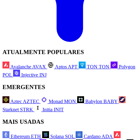
ATUALMENTE POPULARES
Avalanche
AVAX
Aptos
APT
TON
TON
Polygon
POL
Injective
INJ
EMERGENTES
Aztec
AZTEC
Monad
MON
Babylon
BABY
Starknet
STRK
Initia
INIT
MAIS USADAS
Ethereum
ETH
Solana
SOL
Cardano
ADA