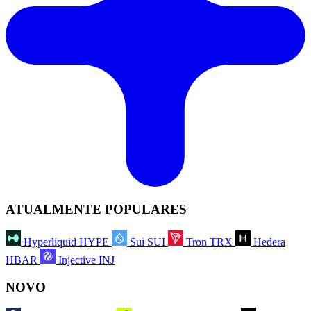
ATUALMENTE POPULARES
Hyperliquid
HYPE
Sui
SUI
Tron
TRX
Hedera
HBAR
Injective
INJ
NOVO