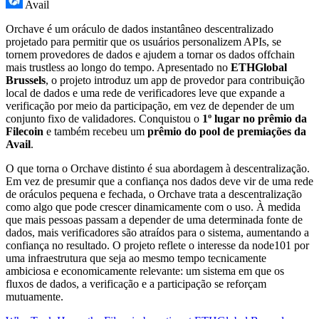
Avail
Orchave é um oráculo de dados instantâneo descentralizado
projetado para permitir que os usuários personalizem APIs, se
tornem provedores de dados e ajudem a tornar os dados offchain
mais trustless ao longo do tempo. Apresentado no
ETHGlobal
Brussels
, o projeto introduz um app de provedor para contribuição
local de dados e uma rede de verificadores leve que expande a
verificação por meio da participação, em vez de depender de um
conjunto fixo de validadores. Conquistou o
1º lugar no prêmio da
Filecoin
e também recebeu um
prêmio do pool de premiações da
Avail
.
O que torna o Orchave distinto é sua abordagem à descentralização.
Em vez de presumir que a confiança nos dados deve vir de uma rede
de oráculos pequena e fechada, o Orchave trata a descentralização
como algo que pode crescer dinamicamente com o uso. À medida
que mais pessoas passam a depender de uma determinada fonte de
dados, mais verificadores são atraídos para o sistema, aumentando a
confiança no resultado. O projeto reflete o interesse da node101 por
uma infraestrutura que seja ao mesmo tempo tecnicamente
ambiciosa e economicamente relevante: um sistema em que os
fluxos de dados, a verificação e a participação se reforçam
mutuamente.