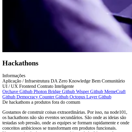
Hackathons
Informações
Aplicação / Infraestrutura
DA
Zero Knowledge
Bem Comunitário
UI / UX
Frontend
Contrato Inteligente
Orchave Github
Photon Bridge Github
Wisper Github
MemeCraft
Github
Democracy Counter Github
Octopus Layer Github
De hackathons a produtos fora do comum
Gostamos de construir coisas extraordinárias. Por isso, na node101,
os hackathons não são eventos secundários. São onde as ideias são
testadas sob pressão, onde as equipes se formam rapidamente e onde
conceitos ambiciosos se transformam em produtos funcionais.