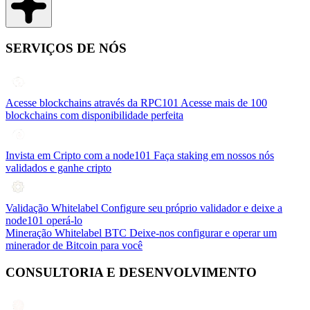
SERVIÇOS DE NÓS
Acesse blockchains através da RPC101
Acesse mais de 100
blockchains com disponibilidade perfeita
Invista em Cripto com a node101
Faça staking em nossos nós
validados e ganhe cripto
Validação Whitelabel
Configure seu próprio validador e deixe a
node101 operá-lo
Mineração Whitelabel BTC
Deixe-nos configurar e operar um
minerador de Bitcoin para você
CONSULTORIA E DESENVOLVIMENTO