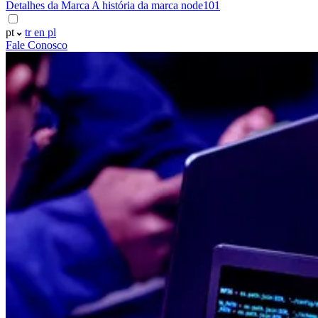
Detalhes da Marca
A história da marca node101
pt
tr
en
pl
Fale Conosco