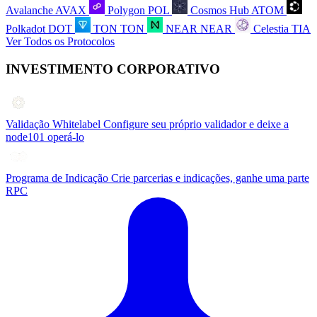
Avalanche
AVAX
Polygon
POL
Cosmos Hub
ATOM
Polkadot
DOT
TON
TON
NEAR
NEAR
Celestia
TIA
Ver Todos os Protocolos
INVESTIMENTO CORPORATIVO
Validação Whitelabel
Configure seu próprio validador e deixe a
node101 operá-lo
Programa de Indicação
Crie parcerias e indicações, ganhe uma parte
RPC