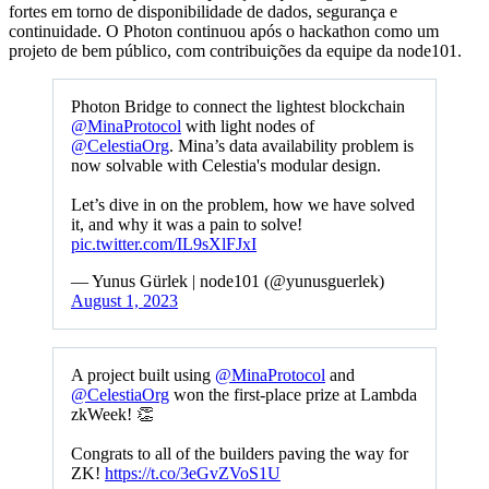
fortes em torno de disponibilidade de dados, segurança e
continuidade. O Photon continuou após o hackathon como um
projeto de bem público, com contribuições da equipe da node101.
Photon Bridge to connect the lightest blockchain
@MinaProtocol
with light nodes of
@CelestiaOrg
. Mina’s data availability problem is
now solvable with Celestia's modular design.
Let’s dive in on the problem, how we have solved
it, and why it was a pain to solve!
pic.twitter.com/IL9sXlFJxI
— Yunus Gürlek | node101 (@yunusguerlek)
August 1, 2023
A project built using
@MinaProtocol
and
@CelestiaOrg
won the first-place prize at Lambda
zkWeek! 👏
Congrats to all of the builders paving the way for
ZK!
https://t.co/3eGvZVoS1U