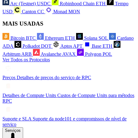
Arc (Testnet)
USDC
Robinhood Chain
ETH
Tempo
USD
Canton
CC
Monad
MON
MAIS USADAS
Bitcoin
BTC
Ethereum
ETH
Solana
SOL
Cardano
ADA
Polkadot
DOT
Aptos
APT
Base
ETH
Arbitrum
ARB
Avalanche
AVAX
Polygon
POL
Ver Todos os Protocolos
Preços
Detalhes de preços do serviço de RPC
Detalhes de Compute Units
Custos de Compute Units para métodos
RPC
Suporte e SLA
Suporte da node101 e compromissos de nível de
serviço
Serviços