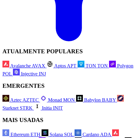
ATUALMENTE POPULARES
Avalanche
AVAX
Aptos
APT
TON
TON
Polygon
POL
Injective
INJ
EMERGENTES
Aztec
AZTEC
Monad
MON
Babylon
BABY
Starknet
STRK
Initia
INIT
MAIS USADAS
Ethereum
ETH
Solana
SOL
Cardano
ADA