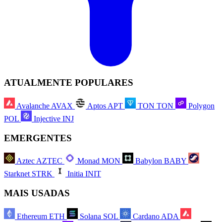
ATUALMENTE POPULARES
Avalanche
AVAX
Aptos
APT
TON
TON
Polygon
POL
Injective
INJ
EMERGENTES
Aztec
AZTEC
Monad
MON
Babylon
BABY
Starknet
STRK
Initia
INIT
MAIS USADAS
Ethereum
ETH
Solana
SOL
Cardano
ADA