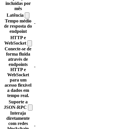
incluídas por
mês
Latência
Tempo médio
-
de resposta do
endpoint
HTTP e
WebSocket
Conecte-se de
forma fluida
através de
endpoints
-
HTTP e
WebSocket
para um
acesso flexível
a dados em
tempo real.
Suporte a
JSON-RPC
Interaja
diretamente
com redes
-
blockchain