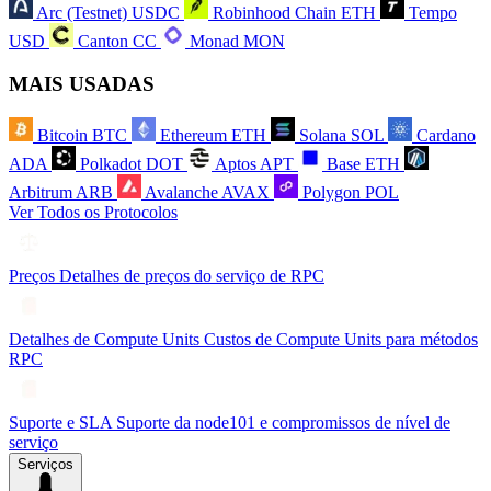
Arc (Testnet)
USDC
Robinhood Chain
ETH
Tempo
USD
Canton
CC
Monad
MON
MAIS USADAS
Bitcoin
BTC
Ethereum
ETH
Solana
SOL
Cardano
ADA
Polkadot
DOT
Aptos
APT
Base
ETH
Arbitrum
ARB
Avalanche
AVAX
Polygon
POL
Ver Todos os Protocolos
Preços
Detalhes de preços do serviço de RPC
Detalhes de Compute Units
Custos de Compute Units para métodos
RPC
Suporte e SLA
Suporte da node101 e compromissos de nível de
serviço
Serviços