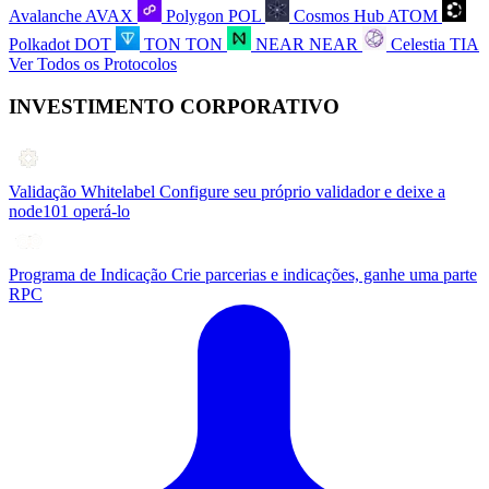
Avalanche
AVAX
Polygon
POL
Cosmos Hub
ATOM
Polkadot
DOT
TON
TON
NEAR
NEAR
Celestia
TIA
Ver Todos os Protocolos
INVESTIMENTO CORPORATIVO
Validação Whitelabel
Configure seu próprio validador e deixe a
node101 operá-lo
Programa de Indicação
Crie parcerias e indicações, ganhe uma parte
RPC