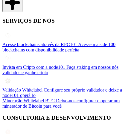
SERVIÇOS DE NÓS
Acesse blockchains através da RPC101
Acesse mais de 100
blockchains com disponibilidade perfeita
Invista em Cripto com a node101
Faça staking em nossos nós
validados e ganhe cripto
Validação Whitelabel
Configure seu próprio validador e deixe a
node101 operá-lo
Mineração Whitelabel BTC
Deixe-nos configurar e operar um
minerador de Bitcoin para você
CONSULTORIA E DESENVOLVIMENTO