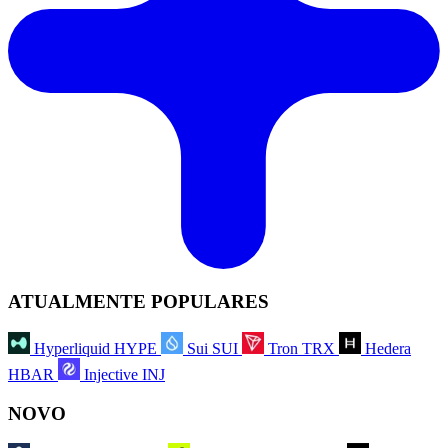
ATUALMENTE POPULARES
Hyperliquid
HYPE
Sui
SUI
Tron
TRX
Hedera
HBAR
Injective
INJ
NOVO