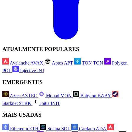
ATUALMENTE POPULARES
Avalanche
AVAX
Aptos
APT
TON
TON
Polygon
POL
Injective
INJ
EMERGENTES
Aztec
AZTEC
Monad
MON
Babylon
BABY
Starknet
STRK
Initia
INIT
MAIS USADAS
Ethereum
ETH
Solana
SOL
Cardano
ADA