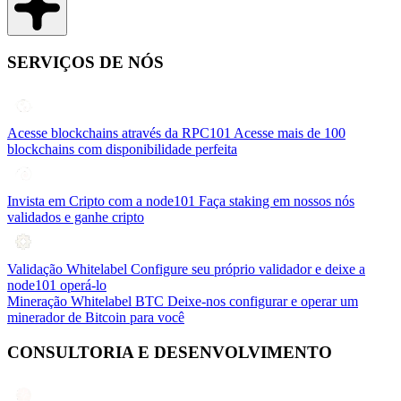
SERVIÇOS DE NÓS
Acesse blockchains através da RPC101
Acesse mais de 100
blockchains com disponibilidade perfeita
Invista em Cripto com a node101
Faça staking em nossos nós
validados e ganhe cripto
Validação Whitelabel
Configure seu próprio validador e deixe a
node101 operá-lo
Mineração Whitelabel BTC
Deixe-nos configurar e operar um
minerador de Bitcoin para você
CONSULTORIA E DESENVOLVIMENTO