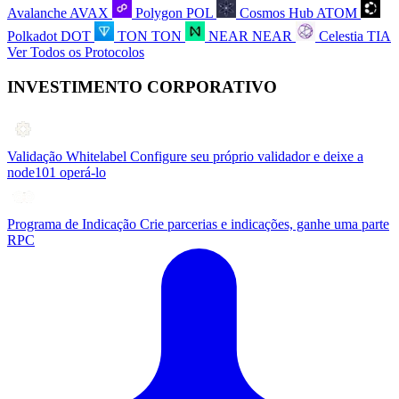
Avalanche
AVAX
Polygon
POL
Cosmos Hub
ATOM
Polkadot
DOT
TON
TON
NEAR
NEAR
Celestia
TIA
Ver Todos os Protocolos
INVESTIMENTO CORPORATIVO
Validação Whitelabel
Configure seu próprio validador e deixe a
node101 operá-lo
Programa de Indicação
Crie parcerias e indicações, ganhe uma parte
RPC