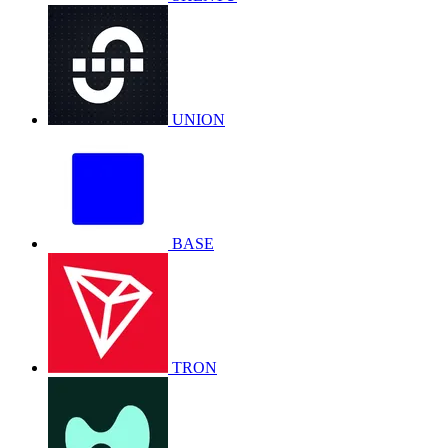
UNION
BASE
TRON