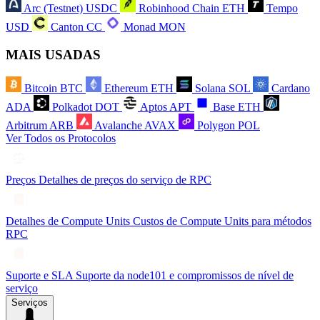
Arc (Testnet)
USDC
Robinhood Chain
ETH
Tempo
USD
Canton
CC
Monad
MON
MAIS USADAS
Bitcoin
BTC
Ethereum
ETH
Solana
SOL
Cardano
ADA
Polkadot
DOT
Aptos
APT
Base
ETH
Arbitrum
ARB
Avalanche
AVAX
Polygon
POL
Ver Todos os Protocolos
Preços
Detalhes de preços do serviço de RPC
Detalhes de Compute Units
Custos de Compute Units para métodos
RPC
Suporte e SLA
Suporte da node101 e compromissos de nível de
serviço
Serviços