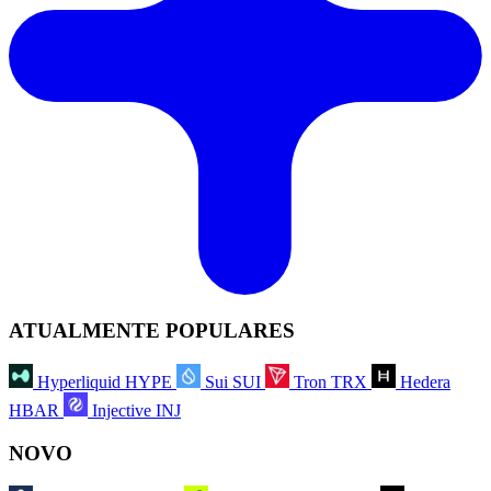
ATUALMENTE POPULARES
Hyperliquid
HYPE
Sui
SUI
Tron
TRX
Hedera
HBAR
Injective
INJ
NOVO