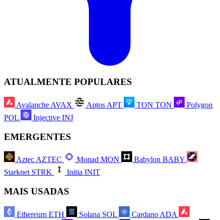
ATUALMENTE POPULARES
Avalanche
AVAX
Aptos
APT
TON
TON
Polygon
POL
Injective
INJ
EMERGENTES
Aztec
AZTEC
Monad
MON
Babylon
BABY
Starknet
STRK
Initia
INIT
MAIS USADAS
Ethereum
ETH
Solana
SOL
Cardano
ADA