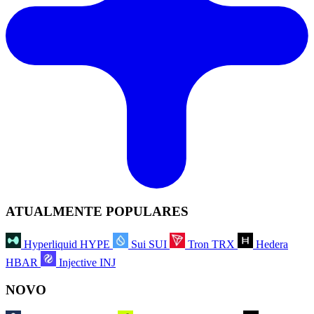
ATUALMENTE POPULARES
Hyperliquid
HYPE
Sui
SUI
Tron
TRX
Hedera
HBAR
Injective
INJ
NOVO