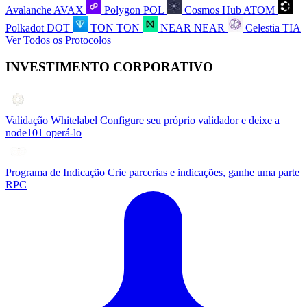
Avalanche
AVAX
Polygon
POL
Cosmos Hub
ATOM
Polkadot
DOT
TON
TON
NEAR
NEAR
Celestia
TIA
Ver Todos os Protocolos
INVESTIMENTO CORPORATIVO
Validação Whitelabel
Configure seu próprio validador e deixe a
node101 operá-lo
Programa de Indicação
Crie parcerias e indicações, ganhe uma parte
RPC