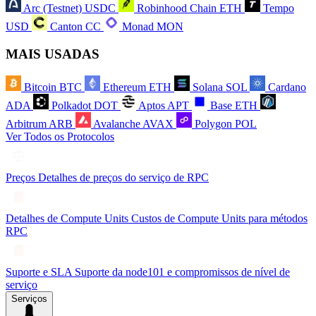
Arc (Testnet)
USDC
Robinhood Chain
ETH
Tempo
USD
Canton
CC
Monad
MON
MAIS USADAS
Bitcoin
BTC
Ethereum
ETH
Solana
SOL
Cardano
ADA
Polkadot
DOT
Aptos
APT
Base
ETH
Arbitrum
ARB
Avalanche
AVAX
Polygon
POL
Ver Todos os Protocolos
Preços
Detalhes de preços do serviço de RPC
Detalhes de Compute Units
Custos de Compute Units para métodos
RPC
Suporte e SLA
Suporte da node101 e compromissos de nível de
serviço
Serviços