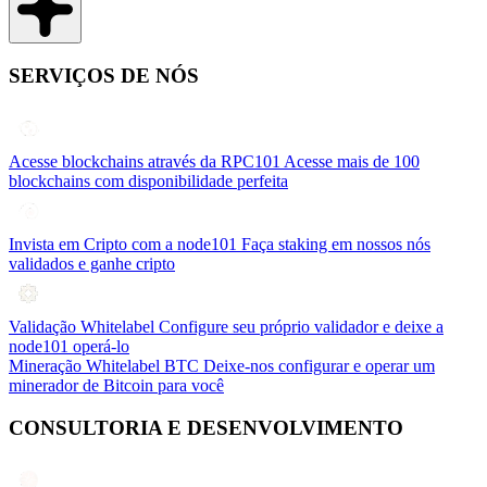
SERVIÇOS DE NÓS
Acesse blockchains através da RPC101
Acesse mais de 100
blockchains com disponibilidade perfeita
Invista em Cripto com a node101
Faça staking em nossos nós
validados e ganhe cripto
Validação Whitelabel
Configure seu próprio validador e deixe a
node101 operá-lo
Mineração Whitelabel BTC
Deixe-nos configurar e operar um
minerador de Bitcoin para você
CONSULTORIA E DESENVOLVIMENTO