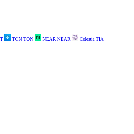
OT
TON
TON
NEAR
NEAR
Celestia
TIA