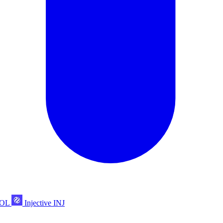
POL
Injective
INJ