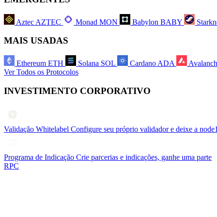
Aztec
AZTEC
Monad
MON
Babylon
BABY
Starkn
MAIS USADAS
Ethereum
ETH
Solana
SOL
Cardano
ADA
Avalanc
Ver Todos os Protocolos
INVESTIMENTO CORPORATIVO
Validação Whitelabel
Configure seu próprio validador e deixe a node
Programa de Indicação
Crie parcerias e indicações, ganhe uma parte
RPC