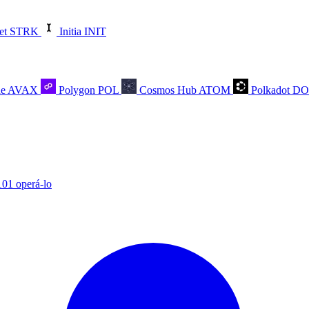
et
STRK
Initia
INIT
he
AVAX
Polygon
POL
Cosmos Hub
ATOM
Polkadot
D
101 operá-lo