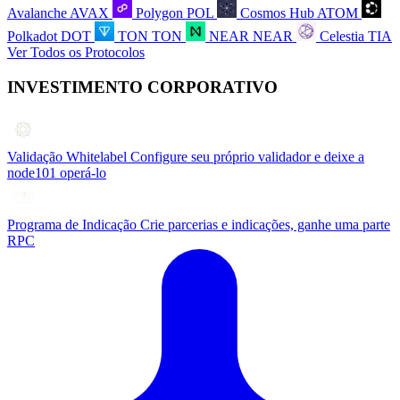
Avalanche
AVAX
Polygon
POL
Cosmos Hub
ATOM
Polkadot
DOT
TON
TON
NEAR
NEAR
Celestia
TIA
Ver Todos os Protocolos
INVESTIMENTO CORPORATIVO
Validação Whitelabel
Configure seu próprio validador e deixe a
node101 operá-lo
Programa de Indicação
Crie parcerias e indicações, ganhe uma parte
RPC