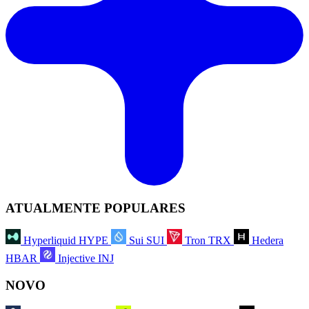
ATUALMENTE POPULARES
Hyperliquid
HYPE
Sui
SUI
Tron
TRX
Hedera
HBAR
Injective
INJ
NOVO