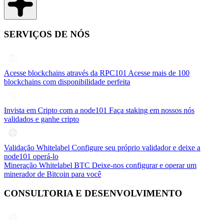
SERVIÇOS DE NÓS
Acesse blockchains através da RPC101
Acesse mais de 100
blockchains com disponibilidade perfeita
Invista em Cripto com a node101
Faça staking em nossos nós
validados e ganhe cripto
Validação Whitelabel
Configure seu próprio validador e deixe a
node101 operá-lo
Mineração Whitelabel BTC
Deixe-nos configurar e operar um
minerador de Bitcoin para você
CONSULTORIA E DESENVOLVIMENTO