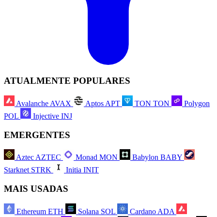
ATUALMENTE POPULARES
Avalanche
AVAX
Aptos
APT
TON
TON
Polygon
POL
Injective
INJ
EMERGENTES
Aztec
AZTEC
Monad
MON
Babylon
BABY
Starknet
STRK
Initia
INIT
MAIS USADAS
Ethereum
ETH
Solana
SOL
Cardano
ADA