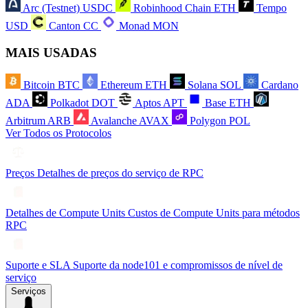
Arc (Testnet)
USDC
Robinhood Chain
ETH
Tempo
USD
Canton
CC
Monad
MON
MAIS USADAS
Bitcoin
BTC
Ethereum
ETH
Solana
SOL
Cardano
ADA
Polkadot
DOT
Aptos
APT
Base
ETH
Arbitrum
ARB
Avalanche
AVAX
Polygon
POL
Ver Todos os Protocolos
Preços
Detalhes de preços do serviço de RPC
Detalhes de Compute Units
Custos de Compute Units para métodos
RPC
Suporte e SLA
Suporte da node101 e compromissos de nível de
serviço
Serviços