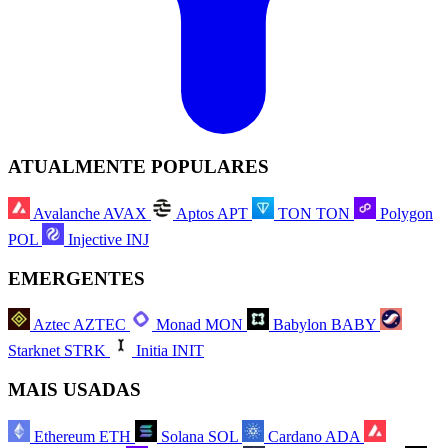
ATUALMENTE POPULARES
Avalanche
AVAX
Aptos
APT
TON
TON
Polygon
POL
Injective
INJ
EMERGENTES
Aztec
AZTEC
Monad
MON
Babylon
BABY
Starknet
STRK
Initia
INIT
MAIS USADAS
Ethereum
ETH
Solana
SOL
Cardano
ADA