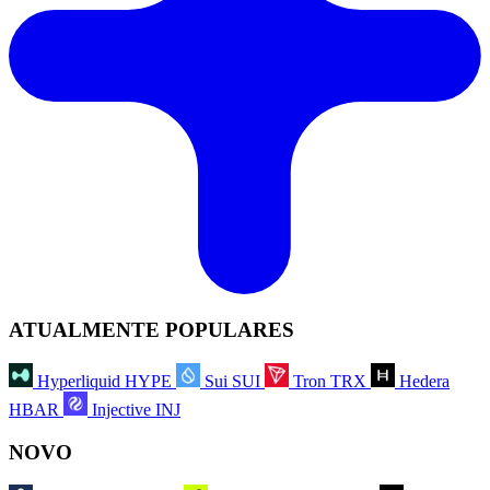
ATUALMENTE POPULARES
Hyperliquid
HYPE
Sui
SUI
Tron
TRX
Hedera
HBAR
Injective
INJ
NOVO