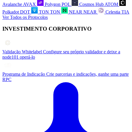
Avalanche
AVAX
Polygon
POL
Cosmos Hub
ATOM
Polkadot
DOT
TON
TON
NEAR
NEAR
Celestia
TIA
Ver Todos os Protocolos
INVESTIMENTO CORPORATIVO
Validação Whitelabel
Configure seu próprio validador e deixe a
node101 operá-lo
Programa de Indicação
Crie parcerias e indicações, ganhe uma parte
RPC