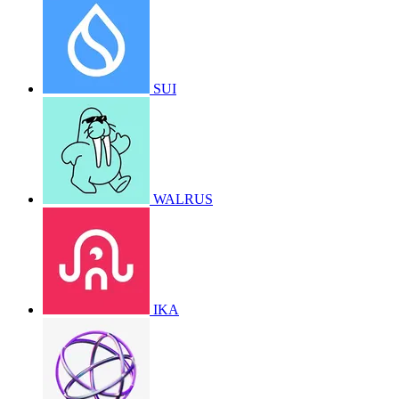
SUI
WALRUS
IKA