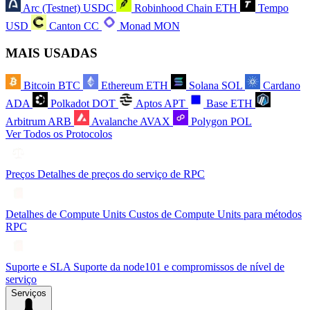
Arc (Testnet)
USDC
Robinhood Chain
ETH
Tempo
USD
Canton
CC
Monad
MON
MAIS USADAS
Bitcoin
BTC
Ethereum
ETH
Solana
SOL
Cardano
ADA
Polkadot
DOT
Aptos
APT
Base
ETH
Arbitrum
ARB
Avalanche
AVAX
Polygon
POL
Ver Todos os Protocolos
Preços
Detalhes de preços do serviço de RPC
Detalhes de Compute Units
Custos de Compute Units para métodos
RPC
Suporte e SLA
Suporte da node101 e compromissos de nível de
serviço
Serviços