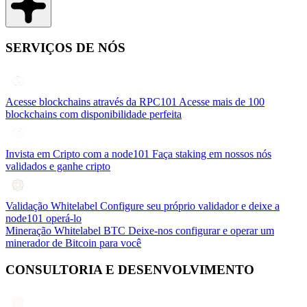
SERVIÇOS DE NÓS
Acesse blockchains através da RPC101
Acesse mais de 100
blockchains com disponibilidade perfeita
Invista em Cripto com a node101
Faça staking em nossos nós
validados e ganhe cripto
Validação Whitelabel
Configure seu próprio validador e deixe a
node101 operá-lo
Mineração Whitelabel BTC
Deixe-nos configurar e operar um
minerador de Bitcoin para você
CONSULTORIA E DESENVOLVIMENTO