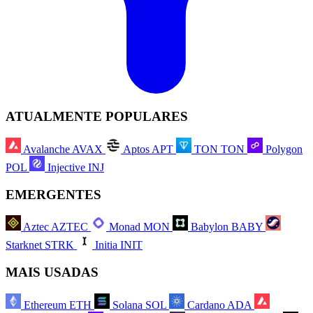
ATUALMENTE POPULARES
Avalanche
AVAX
Aptos
APT
TON
TON
Polygon
POL
Injective
INJ
EMERGENTES
Aztec
AZTEC
Monad
MON
Babylon
BABY
Starknet
STRK
Initia
INIT
MAIS USADAS
Ethereum
ETH
Solana
SOL
Cardano
ADA