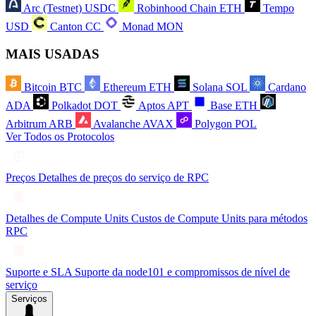
Arc (Testnet)
USDC
Robinhood Chain
ETH
Tempo
USD
Canton
CC
Monad
MON
MAIS USADAS
Bitcoin
BTC
Ethereum
ETH
Solana
SOL
Cardano
ADA
Polkadot
DOT
Aptos
APT
Base
ETH
Arbitrum
ARB
Avalanche
AVAX
Polygon
POL
Ver Todos os Protocolos
Preços
Detalhes de preços do serviço de RPC
Detalhes de Compute Units
Custos de Compute Units para métodos
RPC
Suporte e SLA
Suporte da node101 e compromissos de nível de
serviço
Serviços