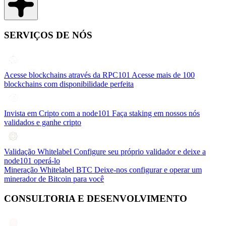
SERVIÇOS DE NÓS
Acesse blockchains através da RPC101
Acesse mais de 100
blockchains com disponibilidade perfeita
Invista em Cripto com a node101
Faça staking em nossos nós
validados e ganhe cripto
Validação Whitelabel
Configure seu próprio validador e deixe a
node101 operá-lo
Mineração Whitelabel BTC
Deixe-nos configurar e operar um
minerador de Bitcoin para você
CONSULTORIA E DESENVOLVIMENTO