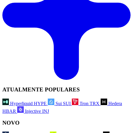
ATUALMENTE POPULARES
Hyperliquid
HYPE
Sui
SUI
Tron
TRX
Hedera
HBAR
Injective
INJ
NOVO