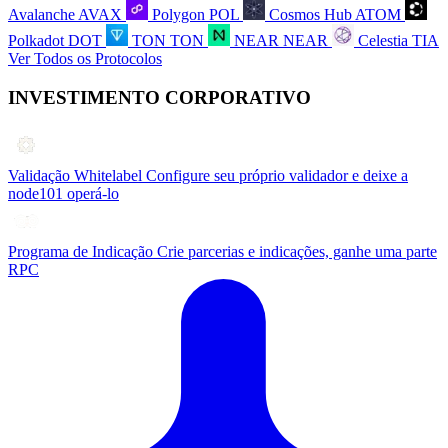
Avalanche
AVAX
Polygon
POL
Cosmos Hub
ATOM
Polkadot
DOT
TON
TON
NEAR
NEAR
Celestia
TIA
Ver Todos os Protocolos
INVESTIMENTO CORPORATIVO
Validação Whitelabel
Configure seu próprio validador e deixe a
node101 operá-lo
Programa de Indicação
Crie parcerias e indicações, ganhe uma parte
RPC