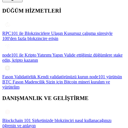
DÜĞÜM HİZMETLERİ
RPC101 ile Blokzincirlere Ulaşın
Kusursuz çalışma süresiyle
100'den fazla blokzincire erişin
node101 ile Kripto Yatırımı Yapın
Valide ettiğimiz düğümlere stake
edin, kripto kazanın
Fason Validatörlük
Kendi validatörünüzü kurun node101 yürütsün
BTC Fason Madencilik
Sizin için Bitcoin mineri kuralım ve
yürütelim
DANIŞMANLIK VE GELİŞTİRME
Blockchain 101
Şirketinizde blokzinciri nasıl kullanacağınızı
öğrenin ve anlayın