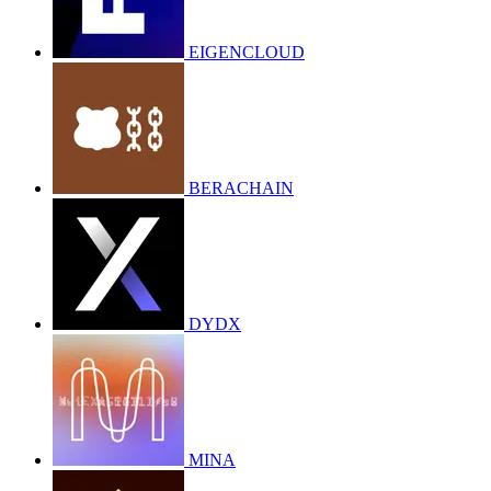
EIGENCLOUD
BERACHAIN
DYDX
MINA