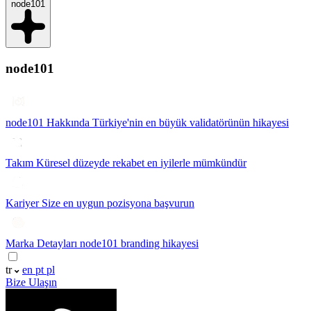
node101
node101
node101 Hakkında
Türkiye'nin en büyük validatörünün hikayesi
Takım
Küresel düzeyde rekabet en iyilerle mümkündür
Kariyer
Size en uygun pozisyona başvurun
Marka Detayları
node101 branding hikayesi
tr
en
pt
pl
Bize Ulaşın