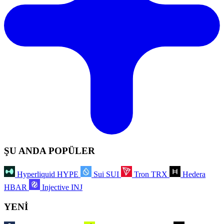
ŞU ANDA POPÜLER
Hyperliquid
HYPE
Sui
SUI
Tron
TRX
Hedera
HBAR
Injective
INJ
YENİ