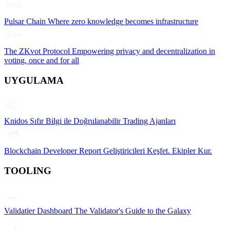
Pulsar Chain
Where zero knowledge becomes infrastructure
The ZKvot Protocol
Empowering privacy and decentralization in
voting, once and for all
UYGULAMA
Knidos
Sıfır Bilgi ile Doğrulanabilir Trading Ajanları
Blockchain Developer Report
Geliştiricileri Keşfet. Ekipler Kur.
TOOLING
Validatier Dashboard
The Validator's Guide to the Galaxy