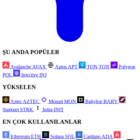
ŞU ANDA POPÜLER
Avalanche
AVAX
Aptos
APT
TON
TON
Polygon
POL
Injective
INJ
YÜKSELEN
Aztec
AZTEC
Monad
MON
Babylon
BABY
Starknet
STRK
Initia
INIT
EN ÇOK KULLANILANLAR
Ethereum
ETH
Solana
SOL
Cardano
ADA