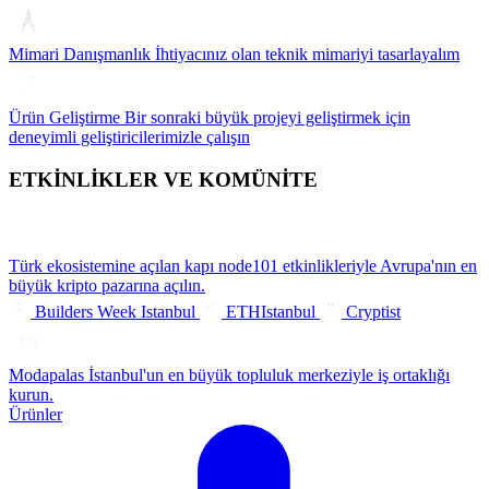
Mimari Danışmanlık
İhtiyacınız olan teknik mimariyi tasarlayalım
Ürün Geliştirme
Bir sonraki büyük projeyi geliştirmek için
deneyimli geliştiricilerimizle çalışın
ETKİNLİKLER VE KOMÜNİTE
Türk ekosistemine açılan kapı
node101 etkinlikleriyle Avrupa'nın en
büyük kripto pazarına açılın.
Builders Week Istanbul
ETHIstanbul
Cryptist
Modapalas
İstanbul'un en büyük topluluk merkeziyle iş ortaklığı
kurun.
Ürünler