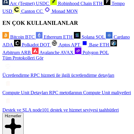
Arc (Testnet)
USDC
Robinhood Chain
ETH
Tempo
USD
Canton
CC
Monad
MON
EN ÇOK KULLANILANLAR
Bitcoin
BTC
Ethereum
ETH
Solana
SOL
Cardano
ADA
Polkadot
DOT
Aptos
APT
Base
ETH
Arbitrum
ARB
Avalanche
AVAX
Polygon
POL
Tüm Protokolleri Gör
Ücretlendirme
RPC hizmeti ile ilgili ücretlendirme detayları
Compute Unit Detayları
RPC metotlarının Compute Unit maliyetleri
Destek ve SLA
node101 destek ve hizmet seviyesi taahhütleri
Hizmetler