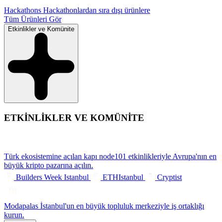
Hackathons
Hackathonlardan sıra dışı ürünlere
Tüm Ürünleri Gör
Etkinlikler ve Komünite
ETKİNLİKLER VE KOMÜNİTE
Türk ekosistemine açılan kapı
node101 etkinlikleriyle Avrupa'nın en
büyük kripto pazarına açılın.
Builders Week Istanbul
ETHIstanbul
Cryptist
Modapalas
İstanbul'un en büyük topluluk merkeziyle iş ortaklığı
kurun.