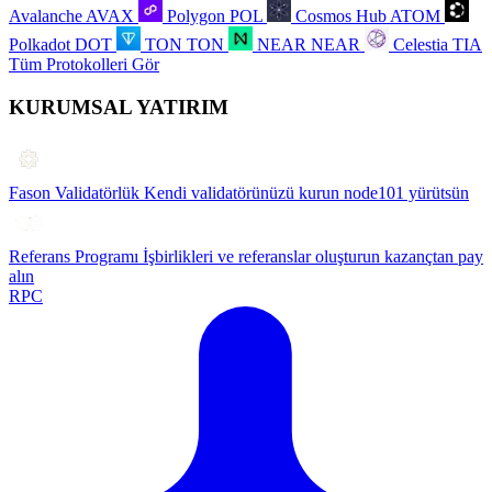
Avalanche
AVAX
Polygon
POL
Cosmos Hub
ATOM
Polkadot
DOT
TON
TON
NEAR
NEAR
Celestia
TIA
Tüm Protokolleri Gör
KURUMSAL YATIRIM
Fason Validatörlük
Kendi validatörünüzü kurun node101 yürütsün
Referans Programı
İşbirlikleri ve referanslar oluşturun kazançtan pay
alın
RPC