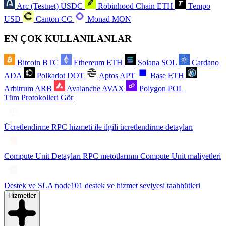
Arc (Testnet)
USDC
Robinhood Chain
ETH
Tempo
USD
Canton
CC
Monad
MON
EN ÇOK KULLANILANLAR
Bitcoin
BTC
Ethereum
ETH
Solana
SOL
Cardano
ADA
Polkadot
DOT
Aptos
APT
Base
ETH
Arbitrum
ARB
Avalanche
AVAX
Polygon
POL
Tüm Protokolleri Gör
Ücretlendirme
RPC hizmeti ile ilgili ücretlendirme detayları
Compute Unit Detayları
RPC metotlarının Compute Unit maliyetleri
Destek ve SLA
node101 destek ve hizmet seviyesi taahhütleri
Hizmetler