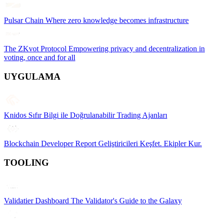
Pulsar Chain
Where zero knowledge becomes infrastructure
The ZKvot Protocol
Empowering privacy and decentralization in
voting, once and for all
UYGULAMA
Knidos
Sıfır Bilgi ile Doğrulanabilir Trading Ajanları
Blockchain Developer Report
Geliştiricileri Keşfet. Ekipler Kur.
TOOLING
Validatier Dashboard
The Validator's Guide to the Galaxy