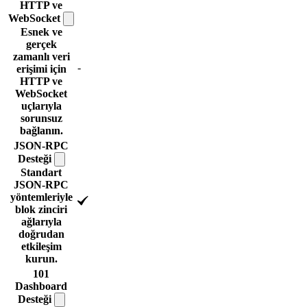
HTTP ve
WebSocket
Esnek ve
gerçek
zamanlı veri
-
erişimi için
HTTP ve
WebSocket
uçlarıyla
sorunsuz
bağlanın.
JSON-RPC
Desteği
Standart
JSON-RPC
yöntemleriyle
blok zinciri
ağlarıyla
doğrudan
etkileşim
kurun.
101
Dashboard
Desteği