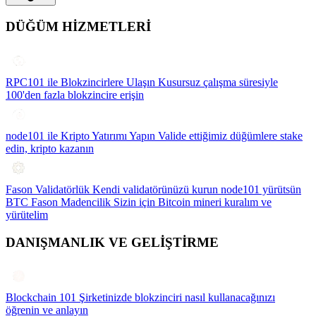
DÜĞÜM HİZMETLERİ
RPC101 ile Blokzincirlere Ulaşın
Kusursuz çalışma süresiyle
100'den fazla blokzincire erişin
node101 ile Kripto Yatırımı Yapın
Valide ettiğimiz düğümlere stake
edin, kripto kazanın
Fason Validatörlük
Kendi validatörünüzü kurun node101 yürütsün
BTC Fason Madencilik
Sizin için Bitcoin mineri kuralım ve
yürütelim
DANIŞMANLIK VE GELİŞTİRME
Blockchain 101
Şirketinizde blokzinciri nasıl kullanacağınızı
öğrenin ve anlayın