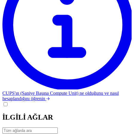
CUPS'ın (Saniye Başına Compute Unit) ne olduğunu ve nasıl
hesaplandığını öğrenin
İLGİLİ AĞLAR