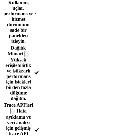
Kullanım,
uçlar,
-
performans ve
hizmet
durumunu
sade bir
panelden
izleyin.
Dağıtık
Mimari
Yüksek
erişilebilirlik
ve istikrarlı
performans
için istekleri
birden fazla
düğüme
dağıtın.
Trace
API'leri
Hata
ayıklama ve
veri analizi
için gelişmiş
trace API