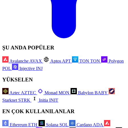
ŞU ANDA POPÜLER
Avalanche
AVAX
Aptos
APT
TON
TON
Polygon
POL
Injective
INJ
YÜKSELEN
Aztec
AZTEC
Monad
MON
Babylon
BABY
Starknet
STRK
Initia
INIT
EN ÇOK KULLANILANLAR
Ethereum
ETH
Solana
SOL
Cardano
ADA