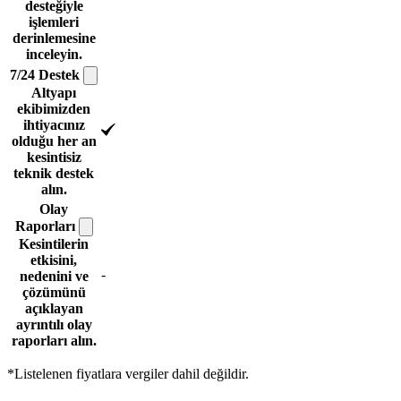
desteğiyle
işlemleri
derinlemesine
inceleyin.
7/24
Destek
Altyapı
ekibimizden
ihtiyacınız
olduğu her an
kesintisiz
teknik destek
alın.
Olay
Raporları
Kesintilerin
etkisini,
-
nedenini ve
çözümünü
açıklayan
ayrıntılı olay
raporları alın.
*Listelenen fiyatlara vergiler dahil değildir.