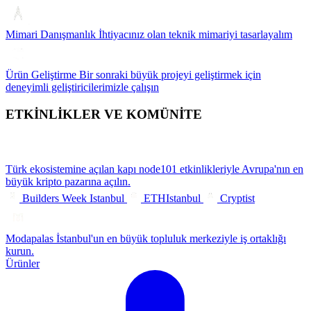
Mimari Danışmanlık
İhtiyacınız olan teknik mimariyi tasarlayalım
Ürün Geliştirme
Bir sonraki büyük projeyi geliştirmek için
deneyimli geliştiricilerimizle çalışın
ETKİNLİKLER VE KOMÜNİTE
Türk ekosistemine açılan kapı
node101 etkinlikleriyle Avrupa'nın en
büyük kripto pazarına açılın.
Builders Week Istanbul
ETHIstanbul
Cryptist
Modapalas
İstanbul'un en büyük topluluk merkeziyle iş ortaklığı
kurun.
Ürünler