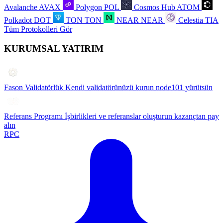
Avalanche
AVAX
Polygon
POL
Cosmos Hub
ATOM
Polkadot
DOT
TON
TON
NEAR
NEAR
Celestia
TIA
Tüm Protokolleri Gör
KURUMSAL YATIRIM
Fason Validatörlük
Kendi validatörünüzü kurun node101 yürütsün
Referans Programı
İşbirlikleri ve referanslar oluşturun kazançtan pay
alın
RPC