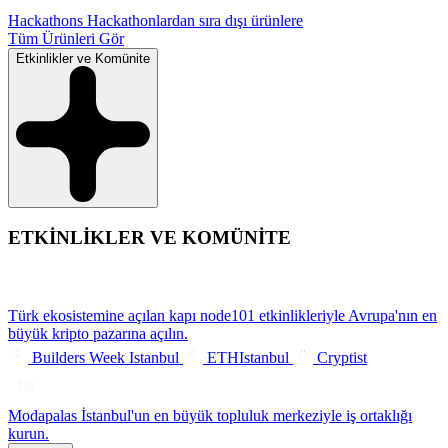
Hackathons
Hackathonlardan sıra dışı ürünlere
Tüm Ürünleri Gör
Etkinlikler ve Komünite
ETKİNLİKLER VE KOMÜNİTE
Türk ekosistemine açılan kapı
node101 etkinlikleriyle Avrupa'nın en
büyük kripto pazarına açılın.
Builders Week Istanbul
ETHIstanbul
Cryptist
Modapalas
İstanbul'un en büyük topluluk merkeziyle iş ortaklığı
kurun.