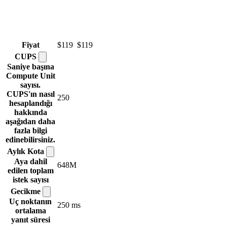
Fiyat
$119
$119
CUPS
Saniye başına
Compute Unit
sayısı.
CUPS'ın nasıl
250
hesaplandığı
hakkında
aşağıdan daha
fazla bilgi
edinebilirsiniz.
Aylık
Kota
Aya dahil
648M
edilen toplam
istek sayısı
Gecikme
Uç noktanın
250 ms
ortalama
yanıt süresi