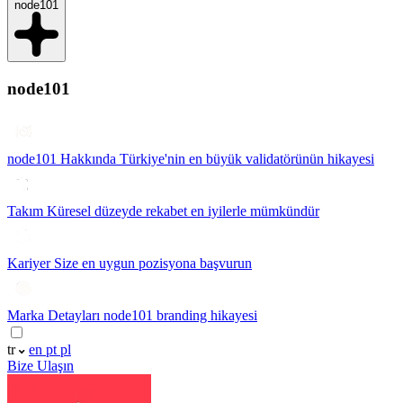
node101
node101
node101 Hakkında
Türkiye'nin en büyük validatörünün hikayesi
Takım
Küresel düzeyde rekabet en iyilerle mümkündür
Kariyer
Size en uygun pozisyona başvurun
Marka Detayları
node101 branding hikayesi
tr
en
pt
pl
Bize Ulaşın