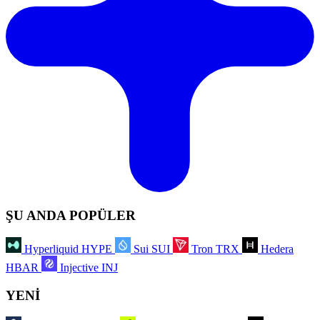
ŞU ANDA POPÜLER
Hyperliquid
HYPE
Sui
SUI
Tron
TRX
Hedera
HBAR
Injective
INJ
YENİ