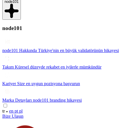
node101
node101
node101 Hakkında
Türkiye'nin en büyük validatörünün hikayesi
Takım
Küresel düzeyde rekabet en iyilerle mümkündür
Kariyer
Size en uygun pozisyona başvurun
Marka Detayları
node101 branding hikayesi
tr
en
pt
pl
Bize Ulaşın