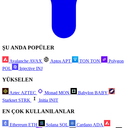
ŞU ANDA POPÜLER
Avalanche
AVAX
Aptos
APT
TON
TON
Polygon
POL
Injective
INJ
YÜKSELEN
Aztec
AZTEC
Monad
MON
Babylon
BABY
Starknet
STRK
Initia
INIT
EN ÇOK KULLANILANLAR
Ethereum
ETH
Solana
SOL
Cardano
ADA