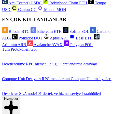
Arc (Testnet)
USDC
Robinhood Chain
ETH
Tempo
USD
Canton
CC
Monad
MON
EN ÇOK KULLANILANLAR
Bitcoin
BTC
Ethereum
ETH
Solana
SOL
Cardano
ADA
Polkadot
DOT
Aptos
APT
Base
ETH
Arbitrum
ARB
Avalanche
AVAX
Polygon
POL
Tüm Protokolleri Gör
Ücretlendirme
RPC hizmeti ile ilgili ücretlendirme detayları
Compute Unit Detayları
RPC metotlarının Compute Unit maliyetleri
Destek ve SLA
node101 destek ve hizmet seviyesi taahhütleri
Hizmetler