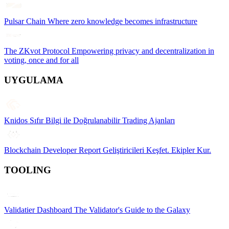
Pulsar Chain
Where zero knowledge becomes infrastructure
The ZKvot Protocol
Empowering privacy and decentralization in
voting, once and for all
UYGULAMA
Knidos
Sıfır Bilgi ile Doğrulanabilir Trading Ajanları
Blockchain Developer Report
Geliştiricileri Keşfet. Ekipler Kur.
TOOLING
Validatier Dashboard
The Validator's Guide to the Galaxy