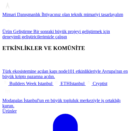
Mimari Danışmanlık
İhtiyacınız olan teknik mimariyi tasarlayalım
Ürün Geliştirme
Bir sonraki büyük projeyi geliştirmek için
deneyimli geliştiricilerimizle çalışın
ETKİNLİKLER VE KOMÜNİTE
Türk ekosistemine açılan kapı
node101 etkinlikleriyle Avrupa'nın en
büyük kripto pazarına açılın.
Builders Week Istanbul
ETHIstanbul
Cryptist
Modapalas
İstanbul'un en büyük topluluk merkeziyle iş ortaklığı
kurun.
Ürünler