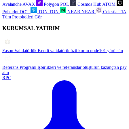
Avalanche
AVAX
Polygon
POL
Cosmos Hub
ATOM
Polkadot
DOT
TON
TON
NEAR
NEAR
Celestia
TIA
Tüm Protokolleri Gör
KURUMSAL YATIRIM
Fason Validatörlük
Kendi validatörünüzü kurun node101 yürütsün
Referans Programı
İşbirlikleri ve referanslar oluşturun kazançtan pay
alın
RPC