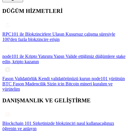
DÜĞÜM HİZMETLERİ
RPC101 ile Blokzincirlere Ulaşın
Kusursuz çalışma süresiyle
100'den fazla blokzincire erişin
node101 ile Kripto Yatırımı Yapın
Valide ettiğimiz düğümlere stake
edin, kripto kazanın
Fason Validatörlük
Kendi validatörünüzü kurun node101 yürütsün
BTC Fason Madencilik
Sizin için Bitcoin mineri kuralım ve
yürütelim
DANIŞMANLIK VE GELİŞTİRME
Blockchain 101
Şirketinizde blokzinciri nasıl kullanacağınızı
öğrenin ve anlayın