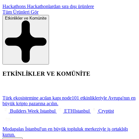
Hackathons
Hackathonlardan sıra dışı ürünlere
Tüm Ürünleri Gör
Etkinlikler ve Komünite
ETKİNLİKLER VE KOMÜNİTE
Türk ekosistemine açılan kapı
node101 etkinlikleriyle Avrupa'nın en
büyük kripto pazarına açılın.
Builders Week Istanbul
ETHIstanbul
Cryptist
Modapalas
İstanbul'un en büyük topluluk merkeziyle iş ortaklığı
kurun.