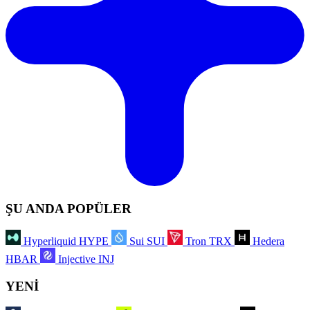
ŞU ANDA POPÜLER
Hyperliquid
HYPE
Sui
SUI
Tron
TRX
Hedera
HBAR
Injective
INJ
YENİ