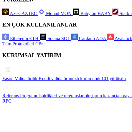
Aztec
AZTEC
Monad
MON
Babylon
BABY
Starkn
EN ÇOK KULLANILANLAR
Ethereum
ETH
Solana
SOL
Cardano
ADA
Avalanc
Tüm Protokolleri Gör
KURUMSAL YATIRIM
Fason Validatörlük
Kendi validatörünüzü kurun node101 yürütsün
Referans Programı
İşbirlikleri ve referanslar oluşturun kazançtan pay 
RPC