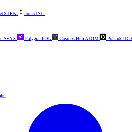
et
STRK
Initia
INIT
he
AVAX
Polygon
POL
Cosmos Hub
ATOM
Polkadot
D
alın