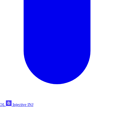
POL
Injective
INJ