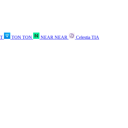
OT
TON
TON
NEAR
NEAR
Celestia
TIA