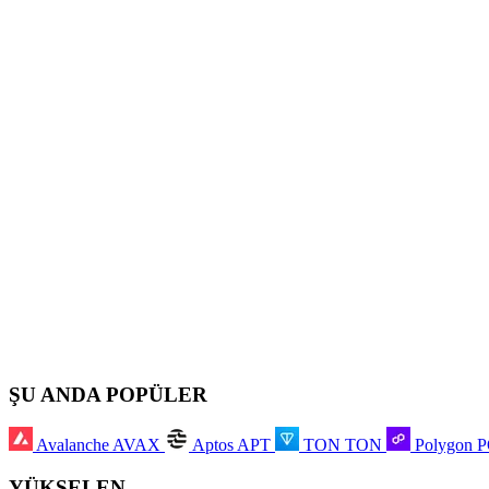
ŞU ANDA POPÜLER
Avalanche
AVAX
Aptos
APT
TON
TON
Polygon
YÜKSELEN