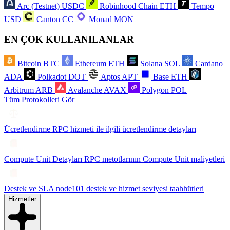
Arc (Testnet)
USDC
Robinhood Chain
ETH
Tempo
USD
Canton
CC
Monad
MON
EN ÇOK KULLANILANLAR
Bitcoin
BTC
Ethereum
ETH
Solana
SOL
Cardano
ADA
Polkadot
DOT
Aptos
APT
Base
ETH
Arbitrum
ARB
Avalanche
AVAX
Polygon
POL
Tüm Protokolleri Gör
Ücretlendirme
RPC hizmeti ile ilgili ücretlendirme detayları
Compute Unit Detayları
RPC metotlarının Compute Unit maliyetleri
Destek ve SLA
node101 destek ve hizmet seviyesi taahhütleri
Hizmetler