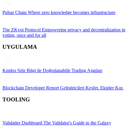
Pulsar Chain
Where zero knowledge becomes infrastructure
The ZKvot Protocol
Empowering privacy and decentralization in
voting, once and for all
UYGULAMA
Knidos
Sıfır Bilgi ile Doğrulanabilir Trading Ajanları
Blockchain Developer Report
Geliştiricileri Keşfet. Ekipler Kur.
TOOLING
Validatier Dashboard
The Validator's Guide to the Galaxy