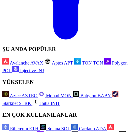
ŞU ANDA POPÜLER
Avalanche
AVAX
Aptos
APT
TON
TON
Polygon
POL
Injective
INJ
YÜKSELEN
Aztec
AZTEC
Monad
MON
Babylon
BABY
Starknet
STRK
Initia
INIT
EN ÇOK KULLANILANLAR
Ethereum
ETH
Solana
SOL
Cardano
ADA