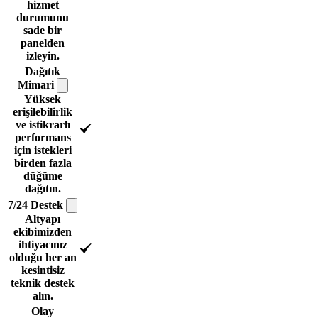
hizmet
durumunu
sade bir
panelden
izleyin.
Dağıtık
Mimari
Yüksek
erişilebilirlik
ve istikrarlı
performans
için istekleri
birden fazla
düğüme
dağıtın.
7/24
Destek
Altyapı
ekibimizden
ihtiyacınız
olduğu her an
kesintisiz
teknik destek
alın.
Olay