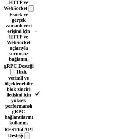
HTTP ve
WebSocket
Esnek ve
gerçek
zamanlı veri
-
erişimi için
HTTP ve
WebSocket
uçlarıyla
sorunsuz
bağlanın.
gRPC
Desteği
Hızlı,
verimli ve
ölçeklenebilir
blok zinciri
iletişimi için
yüksek
performanslı
gRPC
bağlantılarını
kullanın.
RESTful API
Desteği