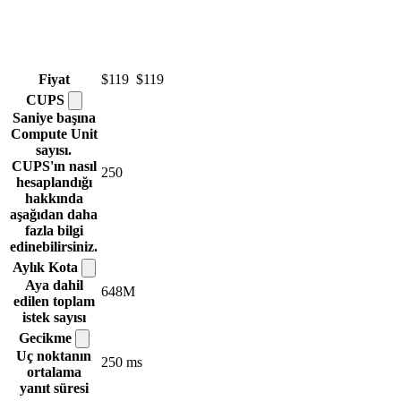
Fiyat
$119
$119
CUPS
Saniye başına
Compute Unit
sayısı.
CUPS'ın nasıl
250
hesaplandığı
hakkında
aşağıdan daha
fazla bilgi
edinebilirsiniz.
Aylık
Kota
Aya dahil
648M
edilen toplam
istek sayısı
Gecikme
Uç noktanın
250 ms
ortalama
yanıt süresi