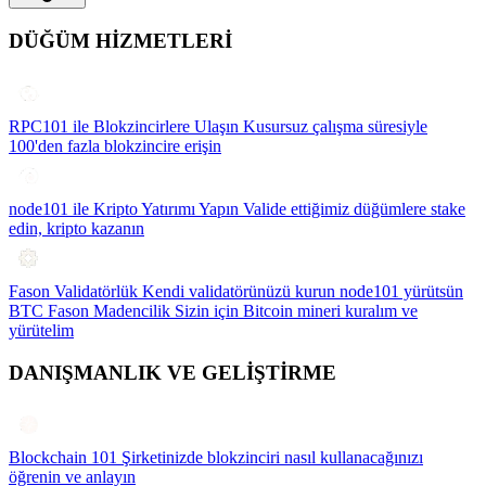
DÜĞÜM HİZMETLERİ
RPC101 ile Blokzincirlere Ulaşın
Kusursuz çalışma süresiyle
100'den fazla blokzincire erişin
node101 ile Kripto Yatırımı Yapın
Valide ettiğimiz düğümlere stake
edin, kripto kazanın
Fason Validatörlük
Kendi validatörünüzü kurun node101 yürütsün
BTC Fason Madencilik
Sizin için Bitcoin mineri kuralım ve
yürütelim
DANIŞMANLIK VE GELİŞTİRME
Blockchain 101
Şirketinizde blokzinciri nasıl kullanacağınızı
öğrenin ve anlayın