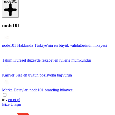
node101
node101
node101 Hakkında
Türkiye'nin en büyük validatörünün hikayesi
Takım
Küresel düzeyde rekabet en iyilerle mümkündür
Kariyer
Size en uygun pozisyona başvurun
Marka Detayları
node101 branding hikayesi
tr
en
pt
pl
Bize Ulaşın