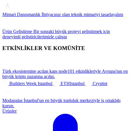
Mimari Danışmanlık
İhtiyacınız olan teknik mimariyi tasarlayalım
Ürün Geliştirme
Bir sonraki büyük projeyi geliştirmek için
deneyimli geliştiricilerimizle çalışın
ETKİNLİKLER VE KOMÜNİTE
Türk ekosistemine açılan kapı
node101 etkinlikleriyle Avrupa'nın en
büyük kripto pazarına açılın.
Builders Week Istanbul
ETHIstanbul
Cryptist
Modapalas
İstanbul'un en büyük topluluk merkeziyle iş ortaklığı
kurun.
Ürünler