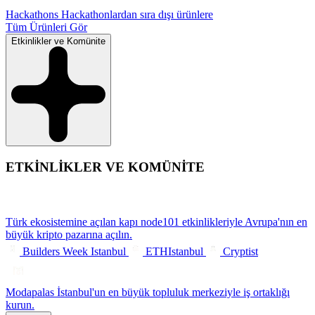
Hackathons
Hackathonlardan sıra dışı ürünlere
Tüm Ürünleri Gör
Etkinlikler ve Komünite
ETKİNLİKLER VE KOMÜNİTE
Türk ekosistemine açılan kapı
node101 etkinlikleriyle Avrupa'nın en
büyük kripto pazarına açılın.
Builders Week Istanbul
ETHIstanbul
Cryptist
Modapalas
İstanbul'un en büyük topluluk merkeziyle iş ortaklığı
kurun.