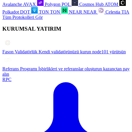
Avalanche
AVAX
Polygon
POL
Cosmos Hub
ATOM
Polkadot
DOT
TON
TON
NEAR
NEAR
Celestia
TIA
Tüm Protokolleri Gör
KURUMSAL YATIRIM
Fason Validatörlük
Kendi validatörünüzü kurun node101 yürütsün
Referans Programı
İşbirlikleri ve referanslar oluşturun kazançtan pay
alın
RPC