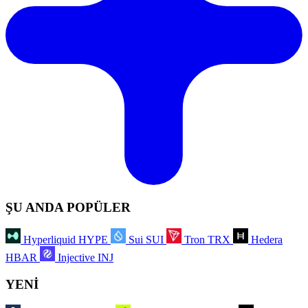
ŞU ANDA POPÜLER
Hyperliquid
HYPE
Sui
SUI
Tron
TRX
Hedera
HBAR
Injective
INJ
YENİ