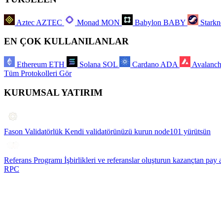
Aztec
AZTEC
Monad
MON
Babylon
BABY
Starkn
EN ÇOK KULLANILANLAR
Ethereum
ETH
Solana
SOL
Cardano
ADA
Avalanc
Tüm Protokolleri Gör
KURUMSAL YATIRIM
Fason Validatörlük
Kendi validatörünüzü kurun node101 yürütsün
Referans Programı
İşbirlikleri ve referanslar oluşturun kazançtan pay 
RPC