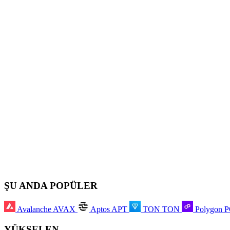
ŞU ANDA POPÜLER
Avalanche
AVAX
Aptos
APT
TON
TON
Polygon
YÜKSELEN