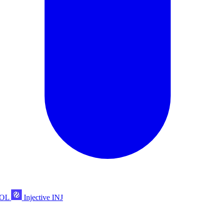
POL
Injective
INJ