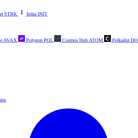
et
STRK
Initia
INIT
he
AVAX
Polygon
POL
Cosmos Hub
ATOM
Polkadot
D
alın