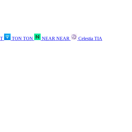
OT
TON
TON
NEAR
NEAR
Celestia
TIA