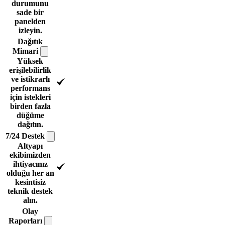
durumunu
sade bir
panelden
izleyin.
Dağıtık
Mimari
Yüksek
erişilebilirlik
ve istikrarlı
performans
için istekleri
birden fazla
düğüme
dağıtın.
7/24
Destek
Altyapı
ekibimizden
ihtiyacınız
olduğu her an
kesintisiz
teknik destek
alın.
Olay
Raporları