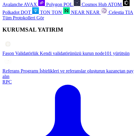
Avalanche
AVAX
Polygon
POL
Cosmos Hub
ATOM
Polkadot
DOT
TON
TON
NEAR
NEAR
Celestia
TIA
Tüm Protokolleri Gör
KURUMSAL YATIRIM
Fason Validatörlük
Kendi validatörünüzü kurun node101 yürütsün
Referans Programı
İşbirlikleri ve referanslar oluşturun kazançtan pay
alın
RPC