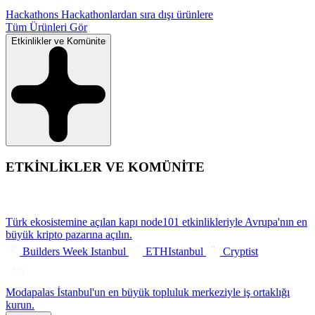
Hackathons
Hackathonlardan sıra dışı ürünlere
Tüm Ürünleri Gör
Etkinlikler ve Komünite
ETKİNLİKLER VE KOMÜNİTE
Türk ekosistemine açılan kapı
node101 etkinlikleriyle Avrupa'nın en
büyük kripto pazarına açılın.
Builders Week Istanbul
ETHIstanbul
Cryptist
Modapalas
İstanbul'un en büyük topluluk merkeziyle iş ortaklığı
kurun.