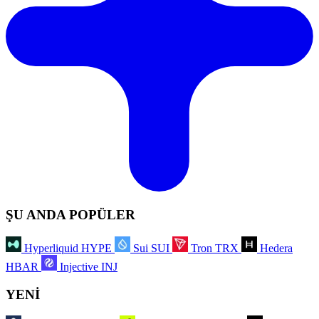
ŞU ANDA POPÜLER
Hyperliquid
HYPE
Sui
SUI
Tron
TRX
Hedera
HBAR
Injective
INJ
YENİ