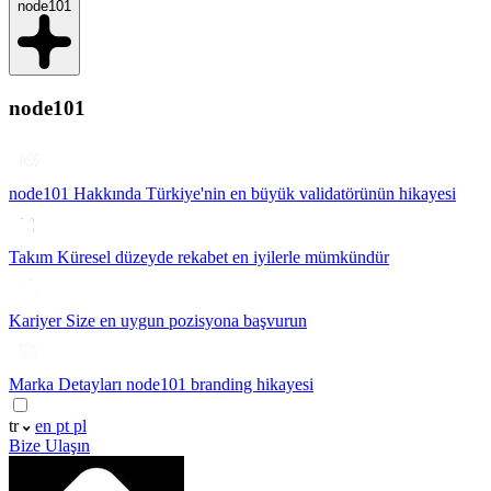
node101
node101
node101 Hakkında
Türkiye'nin en büyük validatörünün hikayesi
Takım
Küresel düzeyde rekabet en iyilerle mümkündür
Kariyer
Size en uygun pozisyona başvurun
Marka Detayları
node101 branding hikayesi
tr
en
pt
pl
Bize Ulaşın