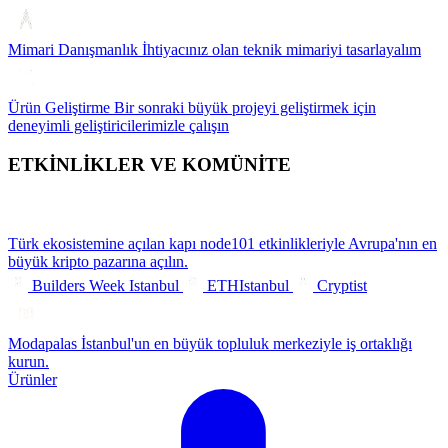
Mimari Danışmanlık
İhtiyacınız olan teknik mimariyi tasarlayalım
Ürün Geliştirme
Bir sonraki büyük projeyi geliştirmek için
deneyimli geliştiricilerimizle çalışın
ETKİNLİKLER VE KOMÜNİTE
Türk ekosistemine açılan kapı
node101 etkinlikleriyle Avrupa'nın en
büyük kripto pazarına açılın.
Builders Week Istanbul
ETHIstanbul
Cryptist
Modapalas
İstanbul'un en büyük topluluk merkeziyle iş ortaklığı
kurun.
Ürünler