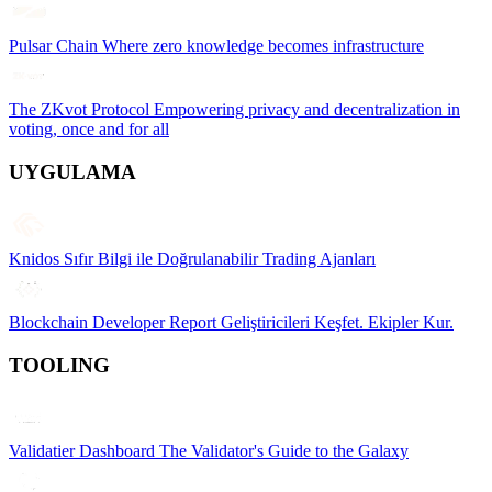
Pulsar Chain
Where zero knowledge becomes infrastructure
The ZKvot Protocol
Empowering privacy and decentralization in
voting, once and for all
UYGULAMA
Knidos
Sıfır Bilgi ile Doğrulanabilir Trading Ajanları
Blockchain Developer Report
Geliştiricileri Keşfet. Ekipler Kur.
TOOLING
Validatier Dashboard
The Validator's Guide to the Galaxy