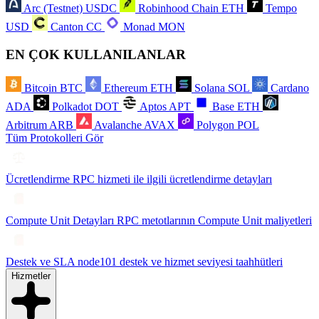
Arc (Testnet)
USDC
Robinhood Chain
ETH
Tempo
USD
Canton
CC
Monad
MON
EN ÇOK KULLANILANLAR
Bitcoin
BTC
Ethereum
ETH
Solana
SOL
Cardano
ADA
Polkadot
DOT
Aptos
APT
Base
ETH
Arbitrum
ARB
Avalanche
AVAX
Polygon
POL
Tüm Protokolleri Gör
Ücretlendirme
RPC hizmeti ile ilgili ücretlendirme detayları
Compute Unit Detayları
RPC metotlarının Compute Unit maliyetleri
Destek ve SLA
node101 destek ve hizmet seviyesi taahhütleri
Hizmetler