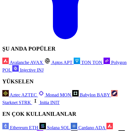
ŞU ANDA POPÜLER
Avalanche
AVAX
Aptos
APT
TON
TON
Polygon
POL
Injective
INJ
YÜKSELEN
Aztec
AZTEC
Monad
MON
Babylon
BABY
Starknet
STRK
Initia
INIT
EN ÇOK KULLANILANLAR
Ethereum
ETH
Solana
SOL
Cardano
ADA