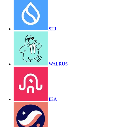
SUI
WALRUS
IKA