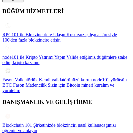
DÜĞÜM HİZMETLERİ
RPC101 ile Blokzincirlere Ulaşın
Kusursuz çalışma süresiyle
100'den fazla blokzincire erişin
node101 ile Kripto Yatırımı Yapın
Valide ettiğimiz düğümlere stake
edin, kripto kazanın
Fason Validatörlük
Kendi validatörünüzü kurun node101 yürütsün
BTC Fason Madencilik
Sizin için Bitcoin mineri kuralım ve
yürütelim
DANIŞMANLIK VE GELİŞTİRME
Blockchain 101
Şirketinizde blokzinciri nasıl kullanacağınızı
öğrenin ve anlayın