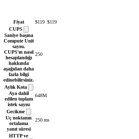
Fiyat
$119
$119
CUPS
Saniye başına
Compute Unit
sayısı.
CUPS'ın nasıl
250
hesaplandığı
hakkında
aşağıdan daha
fazla bilgi
edinebilirsiniz.
Aylık
Kota
Aya dahil
648M
edilen toplam
istek sayısı
Gecikme
Uç noktanın
250 ms
ortalama
yanıt süresi
HTTP ve