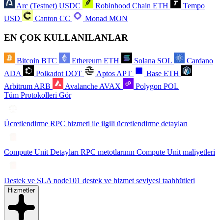
Arc (Testnet)
USDC
Robinhood Chain
ETH
Tempo
USD
Canton
CC
Monad
MON
EN ÇOK KULLANILANLAR
Bitcoin
BTC
Ethereum
ETH
Solana
SOL
Cardano
ADA
Polkadot
DOT
Aptos
APT
Base
ETH
Arbitrum
ARB
Avalanche
AVAX
Polygon
POL
Tüm Protokolleri Gör
Ücretlendirme
RPC hizmeti ile ilgili ücretlendirme detayları
Compute Unit Detayları
RPC metotlarının Compute Unit maliyetleri
Destek ve SLA
node101 destek ve hizmet seviyesi taahhütleri
Hizmetler