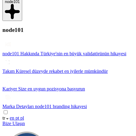
node101
node101
node101 Hakkında
Türkiye'nin en büyük validatörünün hikayesi
Takım
Küresel düzeyde rekabet en iyilerle mümkündür
Kariyer
Size en uygun pozisyona başvurun
Marka Detayları
node101 branding hikayesi
tr
en
pt
pl
Bize Ulaşın