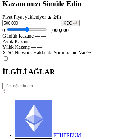
Kazancınızı Simüle Edin
Fiyat
Fiyat yükleniyor
▲
24h
XDC
0
1,000,000
Günlük Kazanç
—
—
Aylık Kazanç
—
—
Yıllık Kazanç
—
—
XDC Network Hakkında Sorunuz mu
Var?
İLGİLİ AĞLAR
ETHEREUM