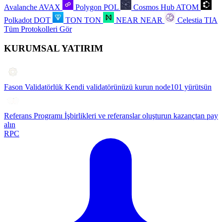
Avalanche
AVAX
Polygon
POL
Cosmos Hub
ATOM
Polkadot
DOT
TON
TON
NEAR
NEAR
Celestia
TIA
Tüm Protokolleri Gör
KURUMSAL YATIRIM
Fason Validatörlük
Kendi validatörünüzü kurun node101 yürütsün
Referans Programı
İşbirlikleri ve referanslar oluşturun kazançtan pay
alın
RPC