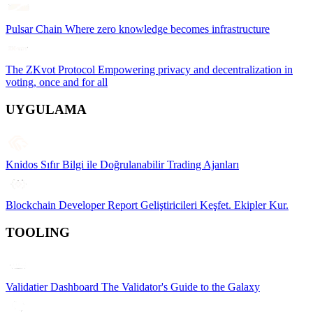
Pulsar Chain
Where zero knowledge becomes infrastructure
The ZKvot Protocol
Empowering privacy and decentralization in
voting, once and for all
UYGULAMA
Knidos
Sıfır Bilgi ile Doğrulanabilir Trading Ajanları
Blockchain Developer Report
Geliştiricileri Keşfet. Ekipler Kur.
TOOLING
Validatier Dashboard
The Validator's Guide to the Galaxy