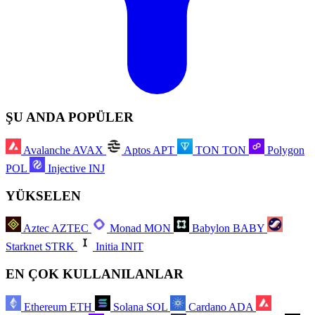
ŞU ANDA POPÜLER
Avalanche
AVAX
Aptos
APT
TON
TON
Polygon
POL
Injective
INJ
YÜKSELEN
Aztec
AZTEC
Monad
MON
Babylon
BABY
Starknet
STRK
Initia
INIT
EN ÇOK KULLANILANLAR
Ethereum
ETH
Solana
SOL
Cardano
ADA