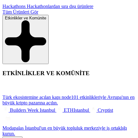
Hackathons
Hackathonlardan sıra dışı ürünlere
Tüm Ürünleri Gör
Etkinlikler ve Komünite
ETKİNLİKLER VE KOMÜNİTE
Türk ekosistemine açılan kapı
node101 etkinlikleriyle Avrupa'nın en
büyük kripto pazarına açılın.
Builders Week Istanbul
ETHIstanbul
Cryptist
Modapalas
İstanbul'un en büyük topluluk merkeziyle iş ortaklığı
kurun.