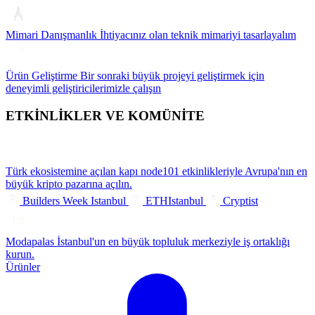
Mimari Danışmanlık
İhtiyacınız olan teknik mimariyi tasarlayalım
Ürün Geliştirme
Bir sonraki büyük projeyi geliştirmek için
deneyimli geliştiricilerimizle çalışın
ETKİNLİKLER VE KOMÜNİTE
Türk ekosistemine açılan kapı
node101 etkinlikleriyle Avrupa'nın en
büyük kripto pazarına açılın.
Builders Week Istanbul
ETHIstanbul
Cryptist
Modapalas
İstanbul'un en büyük topluluk merkeziyle iş ortaklığı
kurun.
Ürünler