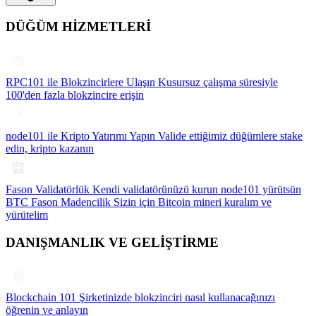
DÜĞÜM HİZMETLERİ
RPC101 ile Blokzincirlere Ulaşın
Kusursuz çalışma süresiyle
100'den fazla blokzincire erişin
node101 ile Kripto Yatırımı Yapın
Valide ettiğimiz düğümlere stake
edin, kripto kazanın
Fason Validatörlük
Kendi validatörünüzü kurun node101 yürütsün
BTC Fason Madencilik
Sizin için Bitcoin mineri kuralım ve
yürütelim
DANIŞMANLIK VE GELİŞTİRME
Blockchain 101
Şirketinizde blokzinciri nasıl kullanacağınızı
öğrenin ve anlayın