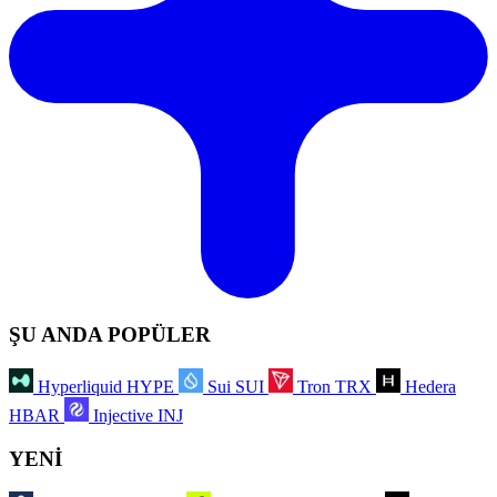
ŞU ANDA POPÜLER
Hyperliquid
HYPE
Sui
SUI
Tron
TRX
Hedera
HBAR
Injective
INJ
YENİ