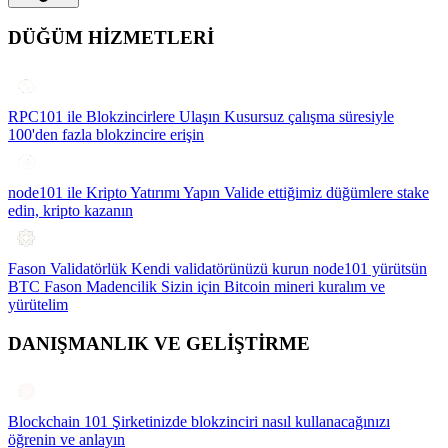
DÜĞÜM HİZMETLERİ
RPC101 ile Blokzincirlere Ulaşın
Kusursuz çalışma süresiyle
100'den fazla blokzincire erişin
node101 ile Kripto Yatırımı Yapın
Valide ettiğimiz düğümlere stake
edin, kripto kazanın
Fason Validatörlük
Kendi validatörünüzü kurun node101 yürütsün
BTC Fason Madencilik
Sizin için Bitcoin mineri kuralım ve
yürütelim
DANIŞMANLIK VE GELİŞTİRME
Blockchain 101
Şirketinizde blokzinciri nasıl kullanacağınızı
öğrenin ve anlayın