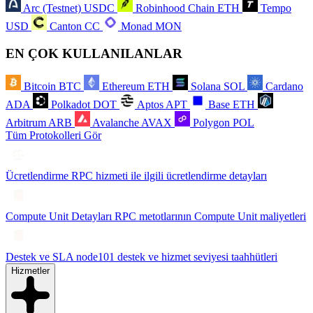
Arc (Testnet)
USDC
Robinhood Chain
ETH
Tempo
USD
Canton
CC
Monad
MON
EN ÇOK KULLANILANLAR
Bitcoin
BTC
Ethereum
ETH
Solana
SOL
Cardano
ADA
Polkadot
DOT
Aptos
APT
Base
ETH
Arbitrum
ARB
Avalanche
AVAX
Polygon
POL
Tüm Protokolleri Gör
Ücretlendirme
RPC hizmeti ile ilgili ücretlendirme detayları
Compute Unit Detayları
RPC metotlarının Compute Unit maliyetleri
Destek ve SLA
node101 destek ve hizmet seviyesi taahhütleri
Hizmetler