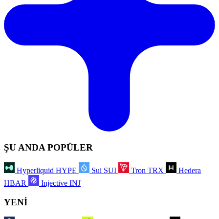
ŞU ANDA POPÜLER
Hyperliquid
HYPE
Sui
SUI
Tron
TRX
Hedera
HBAR
Injective
INJ
YENİ