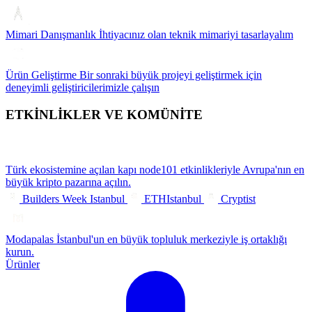
Mimari Danışmanlık
İhtiyacınız olan teknik mimariyi tasarlayalım
Ürün Geliştirme
Bir sonraki büyük projeyi geliştirmek için
deneyimli geliştiricilerimizle çalışın
ETKİNLİKLER VE KOMÜNİTE
Türk ekosistemine açılan kapı
node101 etkinlikleriyle Avrupa'nın en
büyük kripto pazarına açılın.
Builders Week Istanbul
ETHIstanbul
Cryptist
Modapalas
İstanbul'un en büyük topluluk merkeziyle iş ortaklığı
kurun.
Ürünler