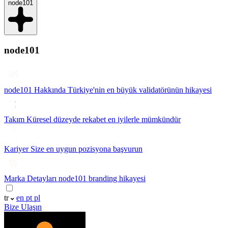
node101
node101
node101 Hakkında
Türkiye'nin en büyük validatörünün hikayesi
Takım
Küresel düzeyde rekabet en iyilerle mümkündür
Kariyer
Size en uygun pozisyona başvurun
Marka Detayları
node101 branding hikayesi
tr
en
pt
pl
Bize Ulaşın