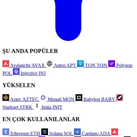
ŞU ANDA POPÜLER
Avalanche
AVAX
Aptos
APT
TON
TON
Polygon
POL
Injective
INJ
YÜKSELEN
Aztec
AZTEC
Monad
MON
Babylon
BABY
Starknet
STRK
Initia
INIT
EN ÇOK KULLANILANLAR
Ethereum
ETH
Solana
SOL
Cardano
ADA