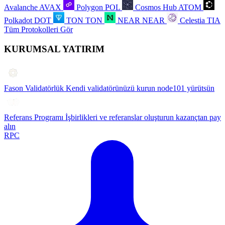
Avalanche
AVAX
Polygon
POL
Cosmos Hub
ATOM
Polkadot
DOT
TON
TON
NEAR
NEAR
Celestia
TIA
Tüm Protokolleri Gör
KURUMSAL YATIRIM
Fason Validatörlük
Kendi validatörünüzü kurun node101 yürütsün
Referans Programı
İşbirlikleri ve referanslar oluşturun kazançtan pay
alın
RPC