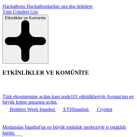
Hackathons
Hackathonlardan sıra dışı ürünlere
Tüm Ürünleri Gör
Etkinlikler ve Komünite
ETKİNLİKLER VE KOMÜNİTE
Türk ekosistemine açılan kapı
node101 etkinlikleriyle Avrupa'nın en
büyük kripto pazarına açılın.
Builders Week Istanbul
ETHIstanbul
Cryptist
Modapalas
İstanbul'un en büyük topluluk merkeziyle iş ortaklığı
kurun.