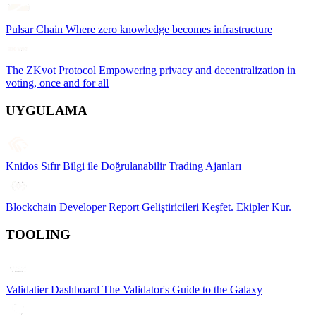
Pulsar Chain
Where zero knowledge becomes infrastructure
The ZKvot Protocol
Empowering privacy and decentralization in
voting, once and for all
UYGULAMA
Knidos
Sıfır Bilgi ile Doğrulanabilir Trading Ajanları
Blockchain Developer Report
Geliştiricileri Keşfet. Ekipler Kur.
TOOLING
Validatier Dashboard
The Validator's Guide to the Galaxy