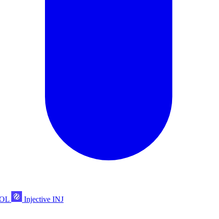
POL
Injective
INJ