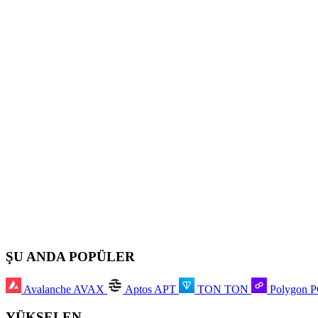
ŞU ANDA POPÜLER
Avalanche
AVAX
Aptos
APT
TON
TON
Polygon
YÜKSELEN