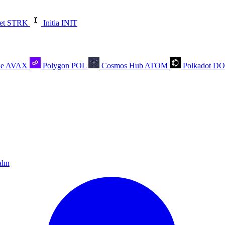
et
STRK
Initia
INIT
he
AVAX
Polygon
POL
Cosmos Hub
ATOM
Polkadot
D
alın