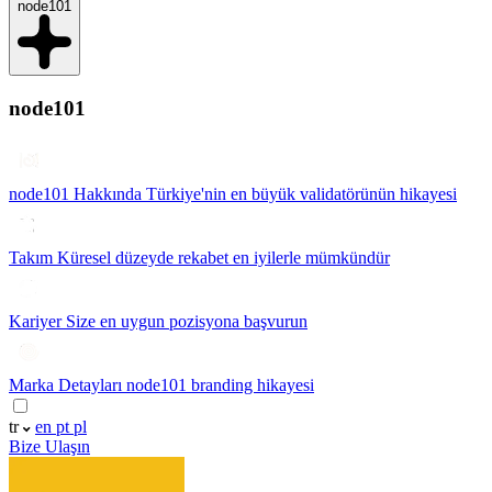
node101
node101
node101 Hakkında
Türkiye'nin en büyük validatörünün hikayesi
Takım
Küresel düzeyde rekabet en iyilerle mümkündür
Kariyer
Size en uygun pozisyona başvurun
Marka Detayları
node101 branding hikayesi
tr
en
pt
pl
Bize Ulaşın