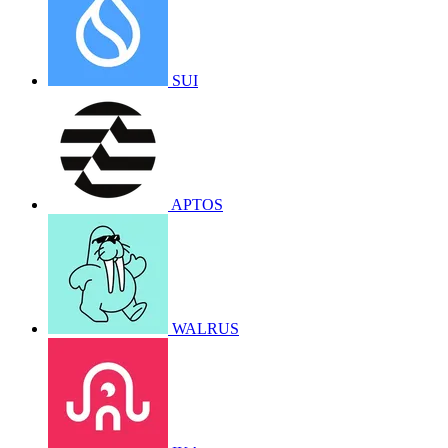
SUI
APTOS
WALRUS