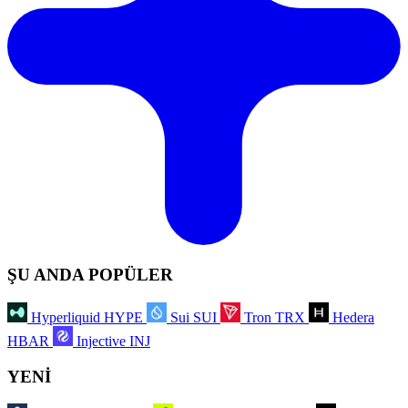
ŞU ANDA POPÜLER
Hyperliquid
HYPE
Sui
SUI
Tron
TRX
Hedera
HBAR
Injective
INJ
YENİ