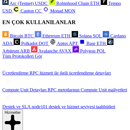
Arc (Testnet)
USDC
Robinhood Chain
ETH
Tempo
USD
Canton
CC
Monad
MON
EN ÇOK KULLANILANLAR
Bitcoin
BTC
Ethereum
ETH
Solana
SOL
Cardano
ADA
Polkadot
DOT
Aptos
APT
Base
ETH
Arbitrum
ARB
Avalanche
AVAX
Polygon
POL
Tüm Protokolleri Gör
Ücretlendirme
RPC hizmeti ile ilgili ücretlendirme detayları
Compute Unit Detayları
RPC metotlarının Compute Unit maliyetleri
Destek ve SLA
node101 destek ve hizmet seviyesi taahhütleri
Hizmetler