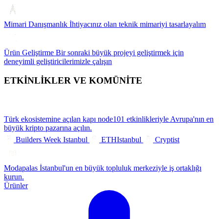
Mimari Danışmanlık
İhtiyacınız olan teknik mimariyi tasarlayalım
Ürün Geliştirme
Bir sonraki büyük projeyi geliştirmek için
deneyimli geliştiricilerimizle çalışın
ETKİNLİKLER VE KOMÜNİTE
Türk ekosistemine açılan kapı
node101 etkinlikleriyle Avrupa'nın en
büyük kripto pazarına açılın.
Builders Week Istanbul
ETHIstanbul
Cryptist
Modapalas
İstanbul'un en büyük topluluk merkeziyle iş ortaklığı
kurun.
Ürünler