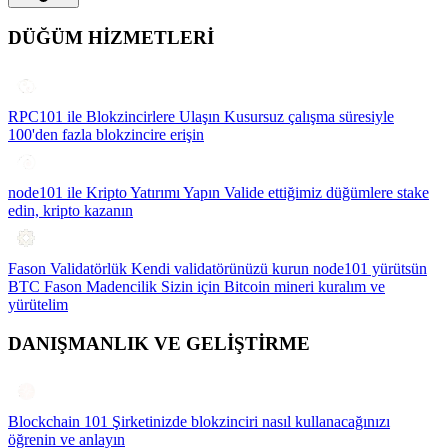
DÜĞÜM HİZMETLERİ
RPC101 ile Blokzincirlere Ulaşın
Kusursuz çalışma süresiyle
100'den fazla blokzincire erişin
node101 ile Kripto Yatırımı Yapın
Valide ettiğimiz düğümlere stake
edin, kripto kazanın
Fason Validatörlük
Kendi validatörünüzü kurun node101 yürütsün
BTC Fason Madencilik
Sizin için Bitcoin mineri kuralım ve
yürütelim
DANIŞMANLIK VE GELİŞTİRME
Blockchain 101
Şirketinizde blokzinciri nasıl kullanacağınızı
öğrenin ve anlayın