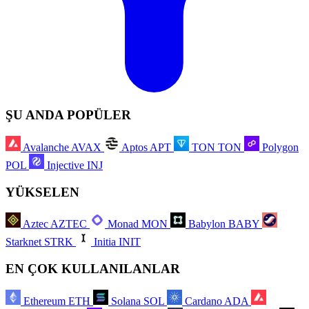
ŞU ANDA POPÜLER
Avalanche
AVAX
Aptos
APT
TON
TON
Polygon
POL
Injective
INJ
YÜKSELEN
Aztec
AZTEC
Monad
MON
Babylon
BABY
Starknet
STRK
Initia
INIT
EN ÇOK KULLANILANLAR
Ethereum
ETH
Solana
SOL
Cardano
ADA