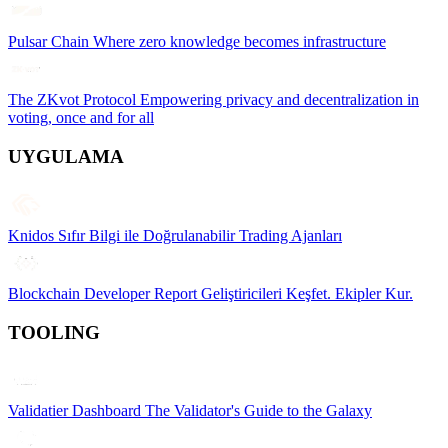
Pulsar Chain
Where zero knowledge becomes infrastructure
The ZKvot Protocol
Empowering privacy and decentralization in
voting, once and for all
UYGULAMA
Knidos
Sıfır Bilgi ile Doğrulanabilir Trading Ajanları
Blockchain Developer Report
Geliştiricileri Keşfet. Ekipler Kur.
TOOLING
Validatier Dashboard
The Validator's Guide to the Galaxy