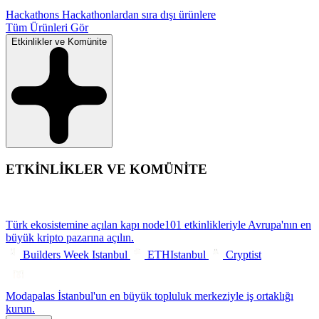
Hackathons
Hackathonlardan sıra dışı ürünlere
Tüm Ürünleri Gör
Etkinlikler ve Komünite
ETKİNLİKLER VE KOMÜNİTE
Türk ekosistemine açılan kapı
node101 etkinlikleriyle Avrupa'nın en
büyük kripto pazarına açılın.
Builders Week Istanbul
ETHIstanbul
Cryptist
Modapalas
İstanbul'un en büyük topluluk merkeziyle iş ortaklığı
kurun.