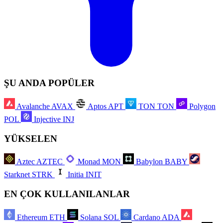
ŞU ANDA POPÜLER
Avalanche
AVAX
Aptos
APT
TON
TON
Polygon
POL
Injective
INJ
YÜKSELEN
Aztec
AZTEC
Monad
MON
Babylon
BABY
Starknet
STRK
Initia
INIT
EN ÇOK KULLANILANLAR
Ethereum
ETH
Solana
SOL
Cardano
ADA