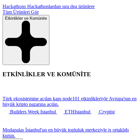
Hackathons
Hackathonlardan sıra dışı ürünlere
Tüm Ürünleri Gör
Etkinlikler ve Komünite
ETKİNLİKLER VE KOMÜNİTE
Türk ekosistemine açılan kapı
node101 etkinlikleriyle Avrupa'nın en
büyük kripto pazarına açılın.
Builders Week Istanbul
ETHIstanbul
Cryptist
Modapalas
İstanbul'un en büyük topluluk merkeziyle iş ortaklığı
kurun.