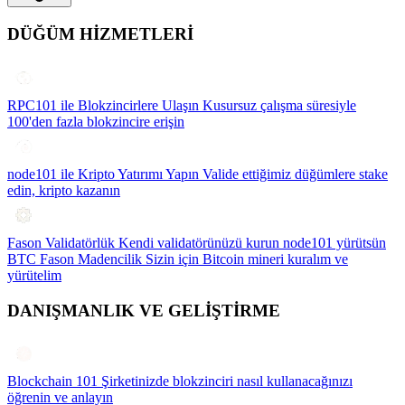
DÜĞÜM HİZMETLERİ
RPC101 ile Blokzincirlere Ulaşın
Kusursuz çalışma süresiyle
100'den fazla blokzincire erişin
node101 ile Kripto Yatırımı Yapın
Valide ettiğimiz düğümlere stake
edin, kripto kazanın
Fason Validatörlük
Kendi validatörünüzü kurun node101 yürütsün
BTC Fason Madencilik
Sizin için Bitcoin mineri kuralım ve
yürütelim
DANIŞMANLIK VE GELİŞTİRME
Blockchain 101
Şirketinizde blokzinciri nasıl kullanacağınızı
öğrenin ve anlayın