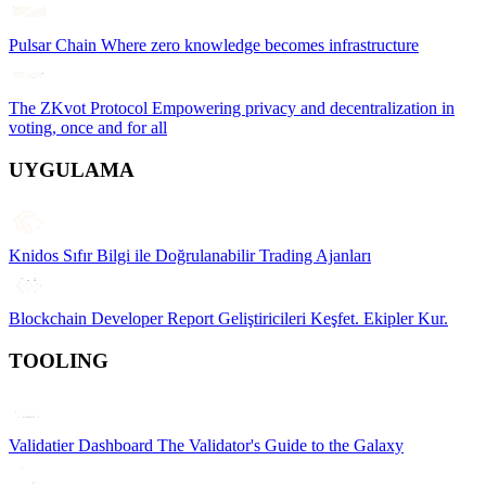
Pulsar Chain
Where zero knowledge becomes infrastructure
The ZKvot Protocol
Empowering privacy and decentralization in
voting, once and for all
UYGULAMA
Knidos
Sıfır Bilgi ile Doğrulanabilir Trading Ajanları
Blockchain Developer Report
Geliştiricileri Keşfet. Ekipler Kur.
TOOLING
Validatier Dashboard
The Validator's Guide to the Galaxy