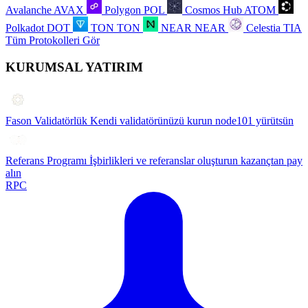
Avalanche
AVAX
Polygon
POL
Cosmos Hub
ATOM
Polkadot
DOT
TON
TON
NEAR
NEAR
Celestia
TIA
Tüm Protokolleri Gör
KURUMSAL YATIRIM
Fason Validatörlük
Kendi validatörünüzü kurun node101 yürütsün
Referans Programı
İşbirlikleri ve referanslar oluşturun kazançtan pay
alın
RPC