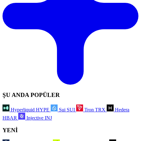
ŞU ANDA POPÜLER
Hyperliquid
HYPE
Sui
SUI
Tron
TRX
Hedera
HBAR
Injective
INJ
YENİ