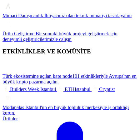
Mimari Danışmanlık
İhtiyacınız olan teknik mimariyi tasarlayalım
Ürün Geliştirme
Bir sonraki büyük projeyi geliştirmek için
deneyimli geliştiricilerimizle çalışın
ETKİNLİKLER VE KOMÜNİTE
Türk ekosistemine açılan kapı
node101 etkinlikleriyle Avrupa'nın en
büyük kripto pazarına açılın.
Builders Week Istanbul
ETHIstanbul
Cryptist
Modapalas
İstanbul'un en büyük topluluk merkeziyle iş ortaklığı
kurun.
Ürünler