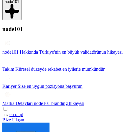
node101
node101
node101 Hakkında
Türkiye'nin en büyük validatörünün hikayesi
Takım
Küresel düzeyde rekabet en iyilerle mümkündür
Kariyer
Size en uygun pozisyona başvurun
Marka Detayları
node101 branding hikayesi
tr
en
pt
pl
Bize Ulaşın