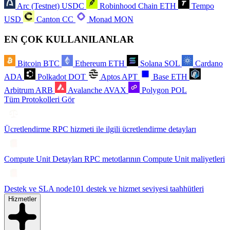
Arc (Testnet)
USDC
Robinhood Chain
ETH
Tempo
USD
Canton
CC
Monad
MON
EN ÇOK KULLANILANLAR
Bitcoin
BTC
Ethereum
ETH
Solana
SOL
Cardano
ADA
Polkadot
DOT
Aptos
APT
Base
ETH
Arbitrum
ARB
Avalanche
AVAX
Polygon
POL
Tüm Protokolleri Gör
Ücretlendirme
RPC hizmeti ile ilgili ücretlendirme detayları
Compute Unit Detayları
RPC metotlarının Compute Unit maliyetleri
Destek ve SLA
node101 destek ve hizmet seviyesi taahhütleri
Hizmetler