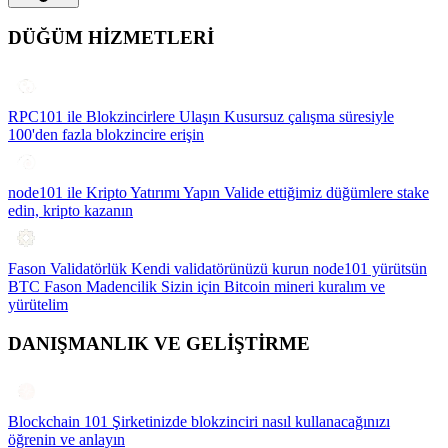
DÜĞÜM HİZMETLERİ
RPC101 ile Blokzincirlere Ulaşın
Kusursuz çalışma süresiyle
100'den fazla blokzincire erişin
node101 ile Kripto Yatırımı Yapın
Valide ettiğimiz düğümlere stake
edin, kripto kazanın
Fason Validatörlük
Kendi validatörünüzü kurun node101 yürütsün
BTC Fason Madencilik
Sizin için Bitcoin mineri kuralım ve
yürütelim
DANIŞMANLIK VE GELİŞTİRME
Blockchain 101
Şirketinizde blokzinciri nasıl kullanacağınızı
öğrenin ve anlayın