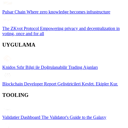
Pulsar Chain
Where zero knowledge becomes infrastructure
The ZKvot Protocol
Empowering privacy and decentralization in
voting, once and for all
UYGULAMA
Knidos
Sıfır Bilgi ile Doğrulanabilir Trading Ajanları
Blockchain Developer Report
Geliştiricileri Keşfet. Ekipler Kur.
TOOLING
Validatier Dashboard
The Validator's Guide to the Galaxy