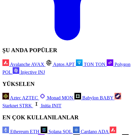
ŞU ANDA POPÜLER
Avalanche
AVAX
Aptos
APT
TON
TON
Polygon
POL
Injective
INJ
YÜKSELEN
Aztec
AZTEC
Monad
MON
Babylon
BABY
Starknet
STRK
Initia
INIT
EN ÇOK KULLANILANLAR
Ethereum
ETH
Solana
SOL
Cardano
ADA