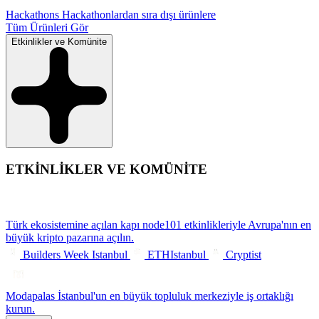
Hackathons
Hackathonlardan sıra dışı ürünlere
Tüm Ürünleri Gör
Etkinlikler ve Komünite
ETKİNLİKLER VE KOMÜNİTE
Türk ekosistemine açılan kapı
node101 etkinlikleriyle Avrupa'nın en
büyük kripto pazarına açılın.
Builders Week Istanbul
ETHIstanbul
Cryptist
Modapalas
İstanbul'un en büyük topluluk merkeziyle iş ortaklığı
kurun.