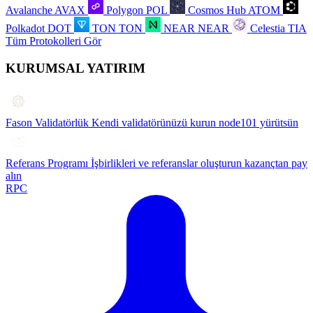
Avalanche
AVAX
Polygon
POL
Cosmos Hub
ATOM
Polkadot
DOT
TON
TON
NEAR
NEAR
Celestia
TIA
Tüm Protokolleri Gör
KURUMSAL YATIRIM
Fason Validatörlük
Kendi validatörünüzü kurun node101 yürütsün
Referans Programı
İşbirlikleri ve referanslar oluşturun kazançtan pay
alın
RPC