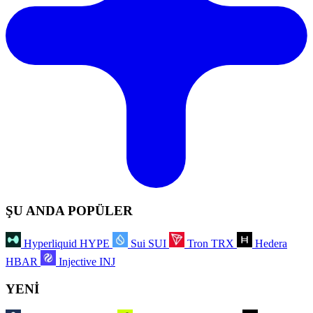
ŞU ANDA POPÜLER
Hyperliquid
HYPE
Sui
SUI
Tron
TRX
Hedera
HBAR
Injective
INJ
YENİ