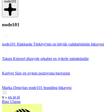
node101
node101
node101 Hakkında
Türkiye'nin en büyük validatörünün hikayesi
Takım
Küresel düzeyde rekabet en iyilerle mümkündür
Kariyer
Size en uygun pozisyona başvurun
Marka Detayları
node101 branding hikayesi
tr
en
pt
pl
Bize Ulaşın