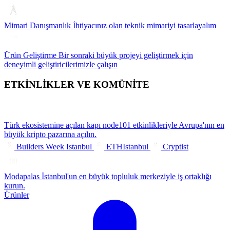
Mimari Danışmanlık
İhtiyacınız olan teknik mimariyi tasarlayalım
Ürün Geliştirme
Bir sonraki büyük projeyi geliştirmek için
deneyimli geliştiricilerimizle çalışın
ETKİNLİKLER VE KOMÜNİTE
Türk ekosistemine açılan kapı
node101 etkinlikleriyle Avrupa'nın en
büyük kripto pazarına açılın.
Builders Week Istanbul
ETHIstanbul
Cryptist
Modapalas
İstanbul'un en büyük topluluk merkeziyle iş ortaklığı
kurun.
Ürünler