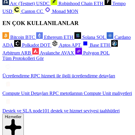
Arc (Testnet)
USDC
Robinhood Chain
ETH
Tempo
USD
Canton
CC
Monad
MON
EN ÇOK KULLANILANLAR
Bitcoin
BTC
Ethereum
ETH
Solana
SOL
Cardano
ADA
Polkadot
DOT
Aptos
APT
Base
ETH
Arbitrum
ARB
Avalanche
AVAX
Polygon
POL
Tüm Protokolleri Gör
Ücretlendirme
RPC hizmeti ile ilgili ücretlendirme detayları
Compute Unit Detayları
RPC metotlarının Compute Unit maliyetleri
Destek ve SLA
node101 destek ve hizmet seviyesi taahhütleri
Hizmetler