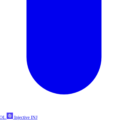
POL
Injective
INJ