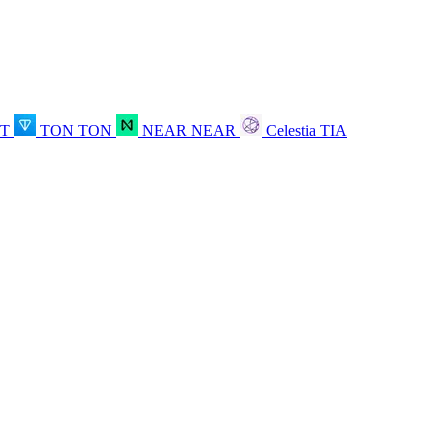
OT
TON
TON
NEAR
NEAR
Celestia
TIA