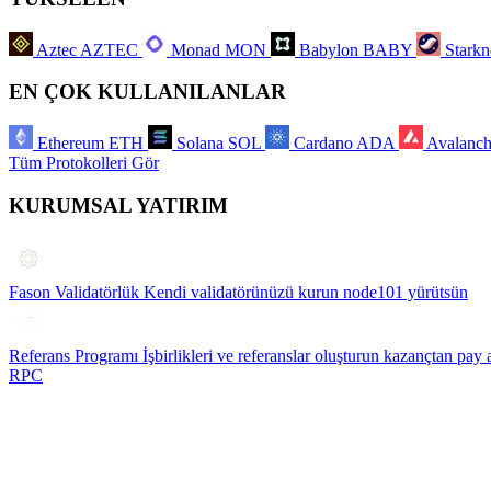
Aztec
AZTEC
Monad
MON
Babylon
BABY
Starkn
EN ÇOK KULLANILANLAR
Ethereum
ETH
Solana
SOL
Cardano
ADA
Avalanc
Tüm Protokolleri Gör
KURUMSAL YATIRIM
Fason Validatörlük
Kendi validatörünüzü kurun node101 yürütsün
Referans Programı
İşbirlikleri ve referanslar oluşturun kazançtan pay 
RPC