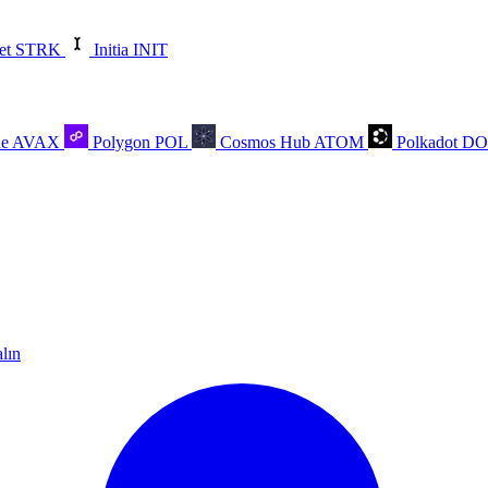
et
STRK
Initia
INIT
he
AVAX
Polygon
POL
Cosmos Hub
ATOM
Polkadot
D
alın