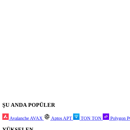
ŞU ANDA POPÜLER
Avalanche
AVAX
Aptos
APT
TON
TON
Polygon
YÜKSELEN